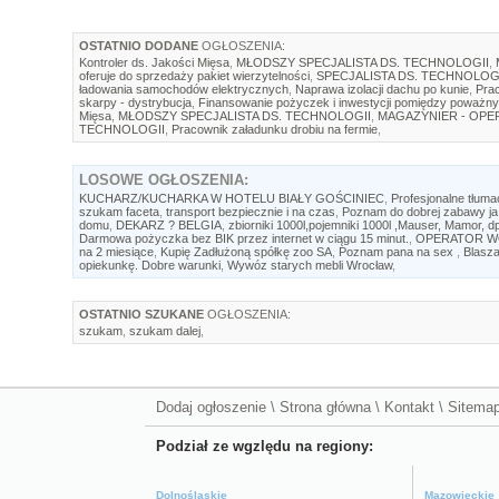
OSTATNIO DODANE
OGŁOSZENIA:
Kontroler ds. Jakości Mięsa
,
MŁODSZY SPECJALISTA DS. TECHNOLOGII
,
oferuje do sprzedaży pakiet wierzytelności
,
SPECJALISTA DS. TECHNOLOG
ładowania samochodów elektrycznych
,
Naprawa izolacji dachu po kunie
,
Prac
skarpy - dystrybucja
,
Finansowanie pożyczek i inwestycji pomiędzy poważny
Mięsa
,
MŁODSZY SPECJALISTA DS. TECHNOLOGII
,
MAGAZYNIER - OP
TECHNOLOGII
,
Pracownik załadunku drobiu na fermie
,
LOSOWE
OGŁOSZENIA:
KUCHARZ/KUCHARKA W HOTELU BIAŁY GOŚCINIEC
,
Profesjonalne tłuma
szukam faceta
,
transport bezpiecznie i na czas
,
Poznam do dobrej zabawy ja 
domu
,
DEKARZ ? BELGIA
,
zbiorniki 1000l,pojemniki 1000l ,Mauser, Mamor, dp
Darmowa pożyczka bez BIK przez internet w ciągu 15 minut.
,
OPERATOR W
na 2 miesiące
,
Kupię Zadłużoną spółkę zoo SA
,
Poznam pana na sex
,
Blasza
opiekunkę. Dobre warunki
,
Wywóz starych mebli Wrocław
,
OSTATNIO SZUKANE
OGŁOSZENIA:
szukam
,
szukam dalej
,
Dodaj ogłoszenie
\
Strona główna
\
Kontakt
\
Sitema
Podział ze wgzlędu na regiony:
Dolnośląskie
Mazowieckie