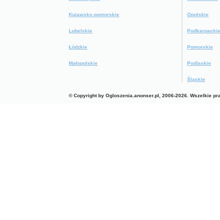
Kujawsko pomorskie
Opolskie
Lubelskie
Podkarpacki
Łódzkie
Pomorskie
Małopolskie
Podlaskie
Śląskie
© Copyright by Ogloszenia.anonser.pl, 2006-2026. Wszelkie p