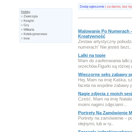
Dodaj ogłoszenie
| za darmo, bez lo
Hobby
»
Zwierzęta
»
Książki
»
Gry
»
Militaria
Malowanie Po Numerach -
»
Kolekcjonerstwo
Kreatywność
»
Inne
Zestaw artystyczny pobudz
numerach" Nie jesteś bezt..
Lalki na topie
Mam do zaoferowania lalki 
orzechów.Figurki są różnej w
Wieczorne seks zabawy prz
Hej. Mam na imię Kaśka, 
faceta na wspólne zabawy p
Nagie zdjęcia z moich sesj
Cześć. Mam na imię Natali
moimi nagimi zdjęciami ..
Portrety Na Zamówienie M
Portrety na zamówienie – por
olejnymi, lub w ry..
Sprzegla jednokierunkow