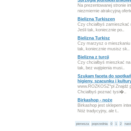
Na prezentowanej stronie in
niezmiernie atrakcyjną ofert
Bielizna Turkiszen
Czy chciałbyś zamieszkać 
Jeśli tak, koniecznie po..
Bielizna Turkisz
Czy marzysz o mieszkaniu w 
tak, koniecznie musisz sk..
Bielizna z turcji
Czy chciałbyś mieszkać na 
tak, bez wątpienia musi..
Szukam faceta do spotk
higieny, szacunku i kultury
www.ROZKOSZ*pl Znajdź pa
Chciałbyś poznać tysi�..
Birkashop - noże
Birkashop jest sklepem int
Nóż tradycyjny, ale t..
pierwsza
poprzednia
0
1
2
nas