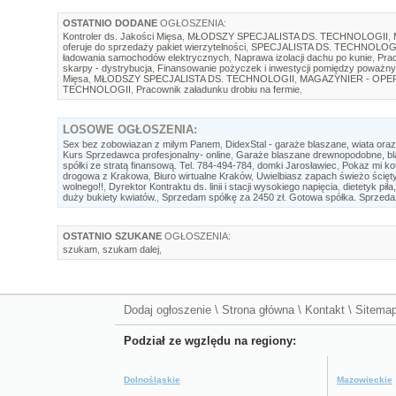
OSTATNIO DODANE
OGŁOSZENIA:
Kontroler ds. Jakości Mięsa
,
MŁODSZY SPECJALISTA DS. TECHNOLOGII
,
oferuje do sprzedaży pakiet wierzytelności
,
SPECJALISTA DS. TECHNOLOG
ładowania samochodów elektrycznych
,
Naprawa izolacji dachu po kunie
,
Prac
skarpy - dystrybucja
,
Finansowanie pożyczek i inwestycji pomiędzy poważny
Mięsa
,
MŁODSZY SPECJALISTA DS. TECHNOLOGII
,
MAGAZYNIER - OP
TECHNOLOGII
,
Pracownik załadunku drobiu na fermie
,
LOSOWE
OGŁOSZENIA:
Sex bez zobowiazan z milym Panem
,
DidexStal - garaże blaszane, wiata oraz
Kurs Sprzedawca profesjonalny- online
,
Garaże blaszane drewnopodobne, bla
spółki ze stratą finansową. Tel. 784-494-784
,
domki Jarosławiec
,
Pokaz mi ko
drogowa z Krakowa
,
Biuro wirtualne Kraków
,
Uwielbiasz zapach świeżo ścięt
wolnego!!
,
Dyrektor Kontraktu ds. linii i stacji wysokiego napięcia
,
dietetyk piła
duży bukiety kwiatów.
,
Sprzedam spółkę za 2450 zł. Gotowa spółka. Sprzedaż
OSTATNIO SZUKANE
OGŁOSZENIA:
szukam
,
szukam dalej
,
Dodaj ogłoszenie
\
Strona główna
\
Kontakt
\
Sitema
Podział ze wgzlędu na regiony:
Dolnośląskie
Mazowieckie