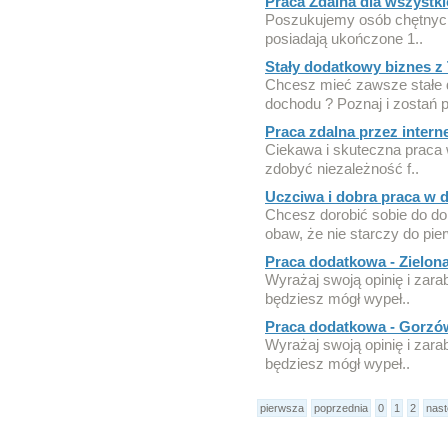
Praca Zdalna dla wszystki
Poszukujemy osób chętnych 
posiadają ukończone 1..
Stały dodatkowy biznes z 
Chcesz mieć zawsze stałe d
dochodu ? Poznaj i zostań p
Praca zdalna przez interne
Ciekawa i skuteczna praca w
zdobyć niezależność f..
Uczciwa i dobra praca w 
Chcesz dorobić sobie do 
obaw, że nie starczy do pier
Praca dodatkowa - Zielon
Wyrażaj swoją opinię i zarab
będziesz mógł wypeł..
Praca dodatkowa - Gorzó
Wyrażaj swoją opinię i zarab
będziesz mógł wypeł..
pierwsza
poprzednia
0
1
2
nas