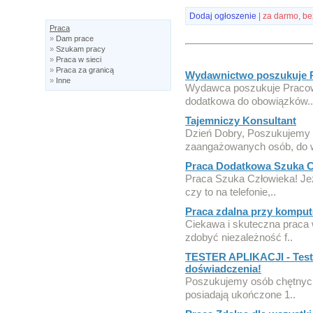
Dodaj ogłoszenie
| za darmo, be
Praca
»
Dam prace
»
Szukam pracy
»
Praca w sieci
»
Praca za granicą
Wydawnictwo poszukuje P
»
Inne
Wydawca poszukuje Pracown
dodatkowa do obowiązków..
Tajemniczy Konsultant
Dzień Dobry, Poszukujemy r
zaangażowanych osób, do 
Praca Dodatkowa Szuka C
Praca Szuka Człowieka! Jeże
czy to na telefonie,..
Praca zdalna przy komput
Ciekawa i skuteczna praca w
zdobyć niezależność f..
TESTER APLIKACJI - Test 
doświadczenia!
Poszukujemy osób chętnych 
posiadają ukończone 1..