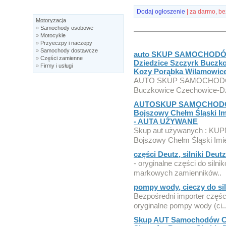
Dodaj ogłoszenie
| za darmo, be
Motoryzacja
»
Samochody osobowe
»
Motocykle
»
Przyeczpy i naczepy
»
Samochody dostawcze
auto SKUP SAMOCHODÓW 
»
Części zamienne
Dziedzice Szczyrk Buczko
»
Firmy i usługi
Kozy Porąbka Wilamowic
AUTO SKUP SAMOCHODÓW 
Buczkowice Czechowice-Dzi
AUTOSKUP SAMOCHODÓW 
Bojszowy Chełm Śląski 
- AUTA UŻYWANE
Skup aut używanych : KUP
Bojszowy Chełm Śląski Imie
części Deutz, silniki Deu
- oryginalne części do silni
markowych zamienników..
pompy wody, cieczy do si
Bezpośredni importer części
oryginalne pompy wody (ci..
Skup AUT Samochodów Cie