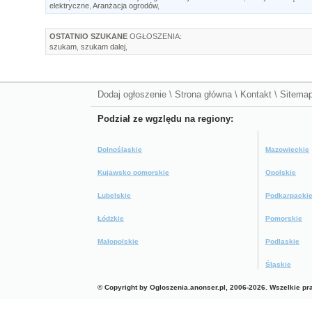
elektryczne
,
Aranżacja ogrodów
,
OSTATNIO SZUKANE
OGŁOSZENIA:
szukam
,
szukam dalej
,
Dodaj ogłoszenie
\
Strona główna
\
Kontakt
\
Sitema
Podział ze wgzlędu na regiony:
Dolnośląskie
Mazowieckie
Kujawsko pomorskie
Opolskie
Lubelskie
Podkarpacki
Łódzkie
Pomorskie
Małopolskie
Podlaskie
Śląskie
© Copyright by Ogloszenia.anonser.pl, 2006-2026. Wszelkie p