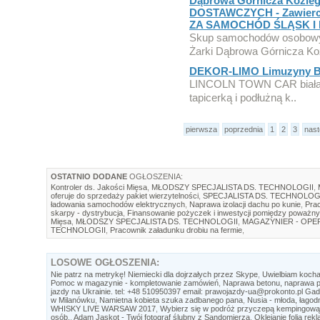
Dąbrowa Górnicza Kozi
DOSTAWCZYCH - Zawier
ZA SAMOCHÓD ŚLĄSK 
Skup samochodów osobowy
Żarki Dąbrowa Górnicza Ko
DEKOR-LIMO Limuzyny 
LINCOLN TOWN CAR biała p
tapicerką i podłużną k..
pierwsza
poprzednia
1
2
3
nas
OSTATNIO DODANE
OGŁOSZENIA:
Kontroler ds. Jakości Mięsa
,
MŁODSZY SPECJALISTA DS. TECHNOLOGII
,
oferuje do sprzedaży pakiet wierzytelności
,
SPECJALISTA DS. TECHNOLOG
ładowania samochodów elektrycznych
,
Naprawa izolacji dachu po kunie
,
Prac
skarpy - dystrybucja
,
Finansowanie pożyczek i inwestycji pomiędzy poważny
Mięsa
,
MŁODSZY SPECJALISTA DS. TECHNOLOGII
,
MAGAZYNIER - OP
TECHNOLOGII
,
Pracownik załadunku drobiu na fermie
,
LOSOWE
OGŁOSZENIA:
Nie patrz na metrykę! Niemiecki dla dojrzałych przez Skype
,
Uwielbiam kocha
Pomoc w magazynie - kompletowanie zamówień
,
Naprawa betonu, naprawa p
jazdy na Ukrainie. tel: +48 510950397 email: prawojazdy-ua@prokonto.pl Ga
w Milanówku
,
Namietna kobieta szuka zadbanego pana
,
Nusia - młoda, łagod
WHISKY LIVE WARSAW 2017
,
Wybierz się w podróż przyczepą kempingową
osób.
,
Adam Jaskot - Twój fotograf ślubny z Sandomierza
,
Oklejanie folią re