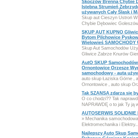
Skoczów Brenna Chybie 
Istebna Strumień Zebrz
używanych Cały Śląsk i M
Skup aut Cieszyn Ustroń W
Chybie Dębowiec Goleszów
SKUP AUT KUPNO Gliwice
Bytom Pilchowice Pyskow
Wielowieś SAMOCHODY
Skup Aut Samochodów Uży
Gliwice Zabrze Knurów Giera
AutO SKUP Samochodów 
Ornontowice Orzesze Wyr
samochodowy - auta uży
auto skup Łaziska Górne , 
Ornontowice , auto skup Or
Tak SZANSA zdarza się by
O co chodzi?? Tak naprawd
NAPRAWDĘ o to jak Ty ją w
AUTOSERWIS SOLIDNIE 
» Mechanika samochodowa »
Elektromechanika i Elektry..
Najlepszy Auto Skup Sam