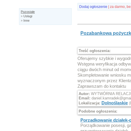
Dodaj ogłoszenie
| za darmo, be
Pozostałe
»
Usługi
»
Inne
Pozabankowa pożyczka
Treść ogłoszenia:
Oferujemy szybkie i wygod
Wstępna weryfikacja odbywa
ciągu dwóch minut od mome
Skompletowanie wniosku mo
wyznaczonym przez Klienta
Zaprawszam do kontaktu
Autor:
WYTWÓRNIA RELACJI | 
Email:
daniel.kamradek@gmai
Dolnośląskie
Lokalizacja:
(
Podobne ogłoszenia:
Porządkowanie działek-
Porządkowanie posesji, ga
przygotowywanie działek .