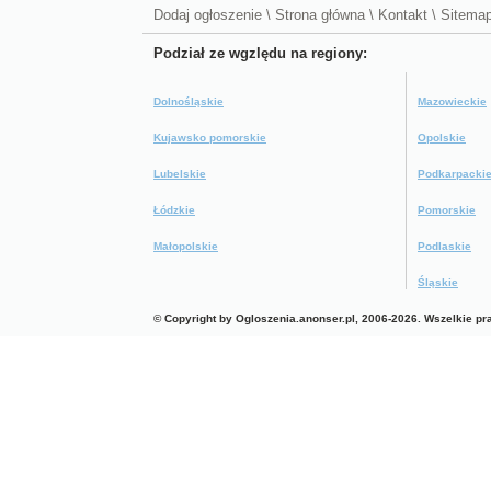
Dodaj ogłoszenie
\
Strona główna
\
Kontakt
\
Sitema
Podział ze wgzlędu na regiony:
Dolnośląskie
Mazowieckie
Kujawsko pomorskie
Opolskie
Lubelskie
Podkarpacki
Łódzkie
Pomorskie
Małopolskie
Podlaskie
Śląskie
© Copyright by Ogloszenia.anonser.pl, 2006-2026. Wszelkie p