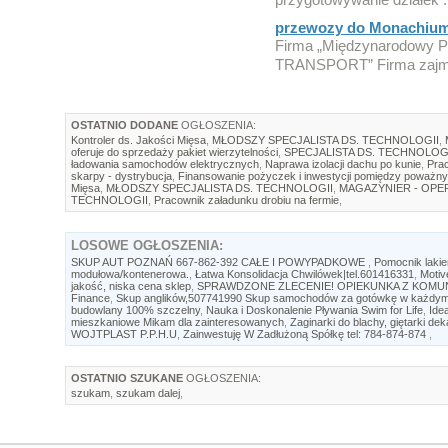
przewozy do Monachiu
Firma „Międzynarodowy P
TRANSPORT” Firma zajmu
OSTATNIO DODANE
OGŁOSZENIA:
Kontroler ds. Jakości Mięsa
,
MŁODSZY SPECJALISTA DS. TECHNOLOGII
,
oferuje do sprzedaży pakiet wierzytelności
,
SPECJALISTA DS. TECHNOLOG
ładowania samochodów elektrycznych
,
Naprawa izolacji dachu po kunie
,
Prac
skarpy - dystrybucja
,
Finansowanie pożyczek i inwestycji pomiędzy poważny
Mięsa
,
MŁODSZY SPECJALISTA DS. TECHNOLOGII
,
MAGAZYNIER - OP
TECHNOLOGII
,
Pracownik załadunku drobiu na fermie
,
LOSOWE
OGŁOSZENIA:
SKUP AUT POZNAŃ 667-862-392 CAŁE I POWYPADKOWE
,
Pomocnik lakie
modułowa/kontenerowa.
,
Łatwa Konsolidacja Chwilówek|tel.601416331
,
Motiv
jakość, niska cena sklep
,
SPRAWDZONE ZLECENIE! OPIEKUNKA Z KOMUN
Finance
,
Skup anglików,507741990 Skup samochodów za gotówkę w każdym s
budowlany 100% szczelny
,
Nauka i Doskonalenie Pływania Swim for Life
,
Ide
mieszkaniowe Mikam dla zainteresowanych
,
Zaginarki do blachy, giętarki de
WOJTPLAST P.P.H.U
,
Zainwestuję W Zadłużoną Spółkę tel: 784-874-874
,
OSTATNIO SZUKANE
OGŁOSZENIA:
szukam
,
szukam dalej
,