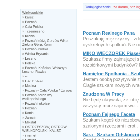
Dodaj ogłoszenie
| za darmo, bez lo
Wielkopolskie
»
kalisz
»
Poznań
»
Cała Polska
»
Trzemeszno
Poznam Realnego Pana
»
Krobia
Poszukuję mężczyzny - zde
»
Poznań,Łódź, Gorzów Wlkp,
dyskretnych spotkań. Nie oc
Zielona Góra, Konin
»
Poznań-Polska
MIKO WIECZOREK Piasek, 
»
Wielka Brytania
Szukasz firmy zajmującej s
»
Leszno
»
Polska
rozbiórkowymi budynków? P
»
Poznań, Kościan, Wolsztyn,
Leszno, Rawicz
Namiętne Spotkania - Sz
»
--
Jestem osobą pozytywnie za
»
CAŁY KRAJ
Ciągle szukam nowych wra
»
Mosina
»
Poznań - Cała Polska / Europa
Znudzona W Pracy
»
Poznań, teren woj.
wielkopolskiego
Nie będę ukrywała, że lubię
»
Poznań i okolice
wszyscy moi znajomi wol..
»
Poznan
»
Konin
Poznam Fajnego Faceta
»
Jarocin
Szukam kogoś do niezobowi
»
Mikstat
szalonymi rzeczami i erot..
»
OSTRZESZÓW, OSTRÓW
WIELKOPOLSKI, KALISZ
Sara - Szukam Odskoczni
»
internet