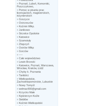
»
Pobiedziska
»
Poznań, Luboń, Komorniki,
Puszczykowo,
»
Pomoc w pisaniu prac
licencjackich, magisterskich,
inżynierskich
»
Goszyce
»
Ostrzeszów
»
Koźmin Wlkp.
»
Janikowo
»
Strzelce Opolskie
»
Katowice
»
Szamotuły
»
Zbąszyń
»
Ostrów Wlkp
»
Gorzów
»
----
»
Całe województwo
»
Lewin Brzeski
»
Katowice, Poznań, Warszawa,
Wrocław, Kraków, Łódź
»
Chyby k. Poznania
»
Tanibórz
»
Wielkopolskie,
Zachodniopomorskie, Lubuskie
»
Nowy Tomyśl
»
welmax900@gmail.com
»
Krzycko Małe
»
Kędzierzyn-Koźle
»
Steblów
»
Koźmin Wielkopolski