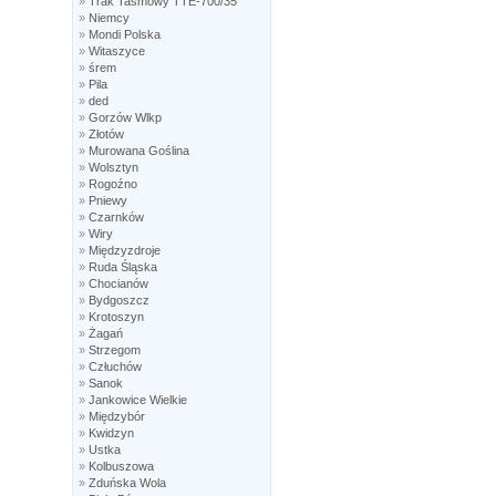
»
Trak Taśmowy TTE-700/35
»
Niemcy
»
Mondi Polska
»
Witaszyce
»
śrem
»
Pila
»
ded
»
Gorzów Wlkp
»
Złotów
»
Murowana Goślina
»
Wolsztyn
»
Rogoźno
»
Pniewy
»
Czarnków
»
Wiry
»
Międzyzdroje
»
Ruda Śląska
»
Chocianów
»
Bydgoszcz
»
Krotoszyn
»
Żagań
»
Strzegom
»
Człuchów
»
Sanok
»
Jankowice Wielkie
»
Międzybór
»
Kwidzyn
»
Ustka
»
Kolbuszowa
»
Zduńska Wola