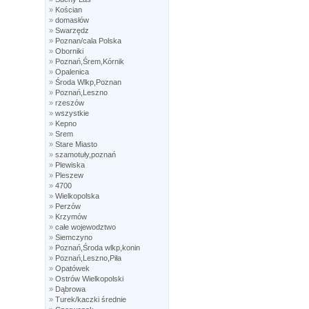
»
Kościan
»
domasłów
»
Swarzędz
»
Poznan/cala Polska
»
Oborniki
»
Poznań,Śrem,Kórnik
»
Opalenica
»
Środa Wlkp,Poznan
»
Poznań,Leszno
»
rzeszów
»
wszystkie
»
Kepno
»
Srem
»
Stare Miasto
»
szamotuły,poznań
»
Plewiska
»
Pleszew
»
4700
»
Wielkopolska
»
Perzów
»
Krzymów
»
całe wojewodztwo
»
Siemczyno
»
Poznań,Środa wlkp,konin
»
Poznań,Leszno,Piła
»
Opatówek
»
Ostrów Wielkopolski
»
Dąbrowa
»
Turek/kaczki średnie