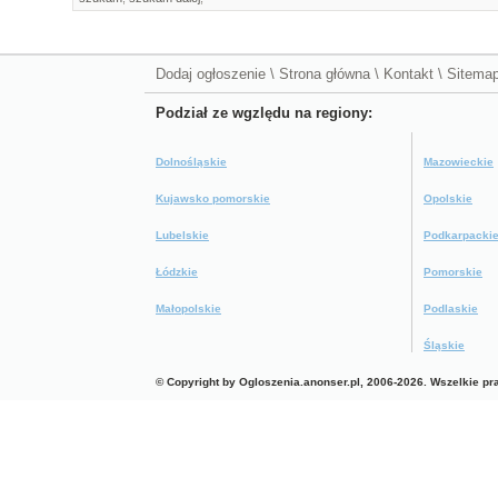
Dodaj ogłoszenie
\
Strona główna
\
Kontakt
\
Sitema
Podział ze wgzlędu na regiony:
Dolnośląskie
Mazowieckie
Kujawsko pomorskie
Opolskie
Lubelskie
Podkarpacki
Łódzkie
Pomorskie
Małopolskie
Podlaskie
Śląskie
© Copyright by Ogloszenia.anonser.pl, 2006-2026. Wszelkie p