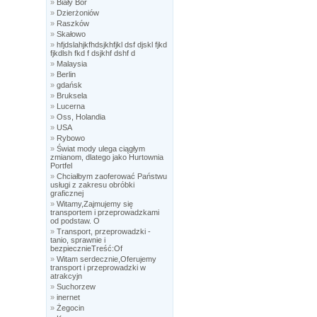
»
Biały Bór
»
Dzierżoniów
»
Raszków
»
Skałowo
»
hfjdslahjkfhdsjkhfjkl dsf djskl fjkd
fjkdlsh fkd f dsjkhf dshf d
»
Malaysia
»
Berlin
»
gdańsk
»
Bruksela
»
Lucerna
»
Oss, Holandia
»
USA
»
Rybowo
»
Świat mody ulega ciągłym
zmianom, dlatego jako Hurtownia
Portfel
»
Chciałbym zaoferować Państwu
usługi z zakresu obróbki
graficznej
»
Witamy,Zajmujemy się
transportem i przeprowadzkami
od podstaw. O
»
Transport, przeprowadzki -
tanio, sprawnie i
bezpiecznieTreść:Of
»
Witam serdecznie,Oferujemy
transport i przeprowadzki w
atrakcyjn
»
Suchorzew
»
inernet
»
Żegocin