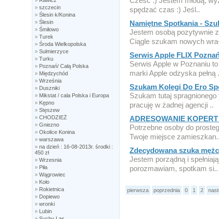
Cześć :) Jestem młodą, wyzw
»
Rawicz
»
szczecin
spędzać czas :) Jeśl..
»
Ślesin k/Konina
»
Ślesin
Namiętne Spotkania - Sz
»
Śmiłowo
Jestem osobą pozytywnie za
»
Turek
Ciągle szukam nowych wra
»
Środa Wielkopolska
»
Sulmierzyce
Serwis Apple FLIX Pozna
»
Turku
Serwis Apple w Poznaniu to
»
Poznań/ Całą Polska
marki Apple odzyska pełną .
»
Międzychód
»
Września
Szukam Kolegi Do Ero Sp
»
Duszniki
Szukam tutaj spragnionego 
»
Mikstat / cala Polska i Europa
»
Kępno
pracuję w żadnej agencji ..
»
Stęszew
»
CHODZIEŻ
ADRESOWANIE KOPERT 
»
Gniezno
Potrzebne osoby do proste
»
Okolice Konina
Twoje miejsce zamieszkan.
»
warszawa
»
na dzień : 16-08-2013r. środki :
Zdecydowana szuka mężc
450 zł
Jestem porządną i spełniają
»
Wrzesnia
»
Piła
porozmawiam, spotkam si..
»
Wągrowiec
»
Koło
»
Rokietnica
pierwsza
poprzednia
0
1
2
nas
»
Dopiewo
»
wronki
»
Lubin
»
Suchy Las