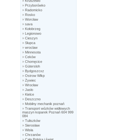
»
Kruszewo
»
Przyborówko
»
Radomicko
»
Rosko
»
Worcław
»
sava
»
Kołobrzeg
»
Legionowo
»
Cieszyn
»
Słupca
»
wroclaw
»
Minnesota
»
Ceków
»
Chomęcice
»
Gütersloh
»
Bydgoszcxz
»
Ostrow Wlkp
»
Żywiec
»
Wrocław
»
Jasło
»
Kielce
»
Deszczno
»
Mobilny mechanik poznań
»
Transport wózków widłowych
maszyn koparek Poznań 604 999
084
»
Tuliszków
»
Sierosław
»
Wisła
»
Chrzanów
»
Cała Polska i świat