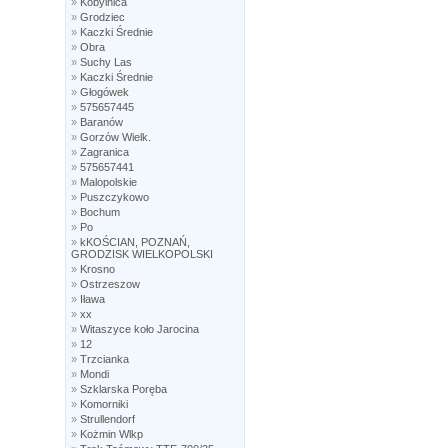
»
Kobylnica
»
Grodziec
»
Kaczki Średnie
»
Obra
»
Suchy Las
»
Kaczki Średnie
»
Głogówek
»
575657445
»
Baranów
»
Gorzów Wielk.
»
Zagranica
»
575657441
»
Malopolskie
»
Puszczykowo
»
Bochum
»
Po
»
kKOŚCIAN, POZNAŃ,
GRODZISK WIELKOPOLSKI
»
Krosno
»
Ostrzeszow
»
Iława
»
xx
»
Witaszyce koło Jarocina
»
12
»
Trzcianka
»
Mondi
»
Szklarska Poręba
»
Komorniki
»
Strullendorf
»
Kożmin Wlkp