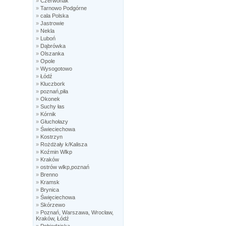
»
Czerwonak
»
Tarnowo Podgórne
»
cala Polska
»
Jastrowie
»
Nekla
»
Luboń
»
Dąbrówka
»
Olszanka
»
Opole
»
Wysogotowo
»
Łódź
»
Kluczbork
»
poznań,piła
»
Okonek
»
Suchy łas
»
Kórnik
»
Głuchołazy
»
Świeciechowa
»
Kostrzyn
»
Rożdżały k/Kalisza
»
Koźmin Wlkp
»
Kraków
»
ostrów wlkp,poznań
»
Brenno
»
Kramsk
»
Brynica
»
Święciechowa
»
Skórzewo
»
Poznań, Warszawa, Wrocław,
Kraków, Łódź