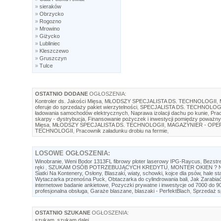
»
sieraków
»
Obrzycko
»
Rogozno
»
Mrowino
»
Giżycko
»
Lubliniec
»
Kleszczewo
»
Gruszczyn
»
Tulce
OSTATNIO DODANE
OGŁOSZENIA:
Kontroler ds. Jakości Mięsa
,
MŁODSZY SPECJALISTA DS. TECHNOLOGII
,
oferuje do sprzedaży pakiet wierzytelności
,
SPECJALISTA DS. TECHNOLOG
ładowania samochodów elektrycznych
,
Naprawa izolacji dachu po kunie
,
Prac
skarpy - dystrybucja
,
Finansowanie pożyczek i inwestycji pomiędzy poważny
Mięsa
,
MŁODSZY SPECJALISTA DS. TECHNOLOGII
,
MAGAZYNIER - OP
TECHNOLOGII
,
Pracownik załadunku drobiu na fermie
,
LOSOWE
OGŁOSZENIA:
Winobranie
,
Weni Bodor 1313FL fibrowy ploter laserowy IPG-Raycus
,
Bezstr
ręki
,
SZUKAM OSÓB POTRZEBUJĄCYCH KREDYTU
,
MONTER OKIEN ? 
Siatki Na Kontenery, Osłony
,
Blaszaki, wiaty, schowki, kojce dla psów, hale st
Wytaczarka przenośna Puck
,
Obtaczarka do cylindrowania bali
,
Jak Zarabia
internetowe badanie ankietowe
,
Pozyczki prywatne i inwestycje od 7000 do 
profesjonalna obsługa
,
Garaże blaszane, blaszaki - PerfektBlach
,
Sprzedaż sp
OSTATNIO SZUKANE
OGŁOSZENIA:
szukam
,
szukam dalej
,