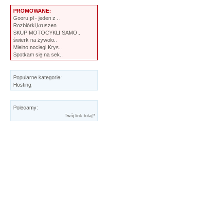
PROMOWANE:
Gooru.pl - jeden z ..
Rozbiórki,kruszen..
SKUP MOTOCYKLI SAMO..
świerk na żywoło..
Mielno noclegi Krys..
Spotkam się na sek..
Popularne kategorie:
Hosting
,
Polecamy:
Twój link tutaj?