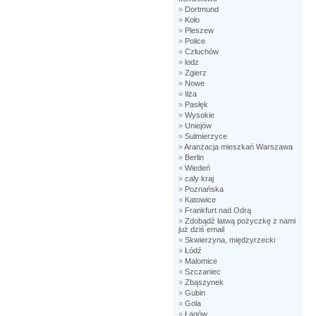
»
Dortmund
»
Koło
»
Pleszew
»
Police
»
Człuchów
»
lodz
»
Zgierz
»
Nowe
»
Iłża
»
Pasłęk
»
Wysokie
»
Uniejów
»
Sulmierzyce
»
Aranżacja mieszkań Warszawa
»
Berlin
»
Wiedeń
»
caly kraj
»
Poznańska
»
Katowice
»
Frankfurt nad Odrą
»
Zdobądź łatwą pożyczkę z nami
już dziś email
»
Skwierzyna, międzyrzecki
»
Łódź
»
Malomice
»
Szczaniec
»
Zbąszynek
»
Gubin
»
Gola
»
Łagów