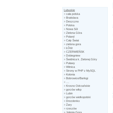
Lubuskie
»
cała polska
»
Bratislava
»
Deszczno
»
Polska
»
Nowa Sól
»
Zielona Góra
»
Poland
»
Cały Świat
»
zielona gora
»
ŁÓdz
»
CZERWIEŃSK
»
Dobiegniew
»
Świdnica k. Zielonej Góry
»
Puławy
»
Witnica
»
Strony w PHP z MySQL
»
Kolonia
»
Bobrowice/Barłogi
»
....
»
Krosno Odrzańskie
»
gorzów wlkp
»
Lubin
»
gorzów wielkopolski
»
Drezdenko
»
Żary
»
rzeszów
»
Jelenia Gora