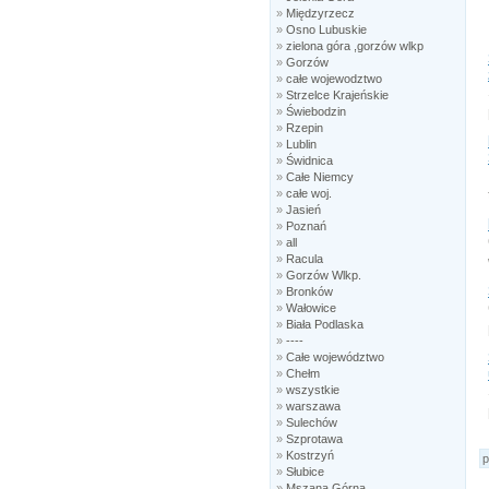
»
Międzyrzecz
»
Osno Lubuskie
»
zielona góra ,gorzów wlkp
»
Gorzów
»
całe wojewodztwo
»
Strzelce Krajeńskie
»
Świebodzin
»
Rzepin
»
Lublin
»
Świdnica
»
Całe Niemcy
»
całe woj.
»
Jasień
»
Poznań
»
all
»
Racula
»
Gorzów Wlkp.
»
Bronków
»
Wałowice
»
Biała Podlaska
»
----
»
Całe województwo
»
Chełm
»
wszystkie
»
warszawa
»
Sulechów
»
Szprotawa
»
Kostrzyń
p
»
Słubice
»
Mszana Górna