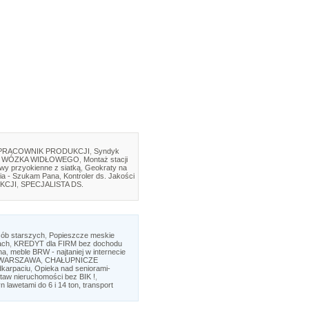
PRACOWNIK PRODUKCJI
,
Syndyk
 WÓZKA WIDŁOWEGO
,
Montaż stacji
twy przyokienne z siatką
,
Geokraty na
ia - Szukam Pana
,
Kontroler ds. Jakości
KCJI
,
SPECJALISTA DS.
sób starszych
,
Popieszcze meskie
ach
,
KREDYT dla FIRM bez dochodu
na
,
meble BRW - najtaniej w internecie
y WARSZAWA
,
CHAŁUPNICZE
dkarpaciu
,
Opieka nad seniorami-
taw nieruchomości bez BIK !
,
 lawetami do 6 i 14 ton, transport