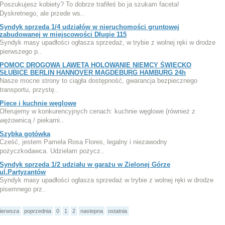
Poszukujesz kobiety? To dobrze trafiłeś bo ja szukam faceta!
Dyskretnego, ale przede ws..
Syndyk sprzeda 1/4 udziałów w nieruchomości gruntowej
zabudowanej w miejscowości Długie 115
Syndyk masy upadłości ogłasza sprzedaż, w trybie z wolnej ręki w drodze
pierwszego p..
POMOC DROGOWA LAWETA HOLOWANIE NIEMCY ŚWIECKO
SŁUBICE BERLIN HANNOVER MAGDEBURG HAMBURG 24h
Nasze mocne strony to ciągła dostępność, gwarancja bezpiecznego
transportu, przystę..
Piece i kuchnie węglowe
Oferujemy w konkurencyjnych cenach: kuchnie węglowe (również z
wężownicą / piekarni..
Szybka gotówka
Cześć, jestem Pamela Rosa Flores, legalny i niezawodny
pożyczkodawca. Udzielam pożycz..
Syndyk sprzeda 1/2 udziału w garażu w Zielonej Górze
ul.Partyzantów
Syndyk masy upadłości ogłasza sprzedaż w trybie z wolnej ręki w drodze
pisemnego prz..
ierwsza
poprzednia
0
1
2
nastepna
ostatnia