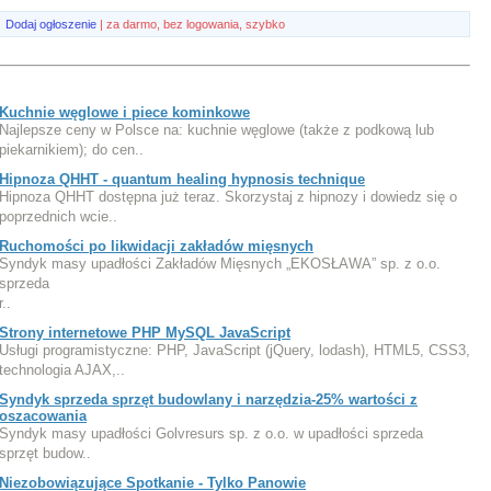
Dodaj ogłoszenie
| za darmo, bez logowania, szybko
Kuchnie węglowe i piece kominkowe
Najlepsze ceny w Polsce na: kuchnie węglowe (także z podkową lub
piekarnikiem); do cen..
Hipnoza QHHT - quantum healing hypnosis technique
Hipnoza QHHT dostępna już teraz. Skorzystaj z hipnozy i dowiedz się o
poprzednich wcie..
Ruchomości po likwidacji zakładów mięsnych
Syndyk masy upadłości Zakładów Mięsnych „EKOSŁAWA” sp. z o.o.
sprzeda
r..
Strony internetowe PHP MySQL JavaScript
Usługi programistyczne: PHP, JavaScript (jQuery, lodash), HTML5, CSS3,
technologia AJAX,..
Syndyk sprzeda sprzęt budowlany i narzędzia-25% wartości z
oszacowania
Syndyk masy upadłości Golvresurs sp. z o.o. w upadłości sprzeda
sprzęt budow..
Niezobowiązujące Spotkanie - Tylko Panowie