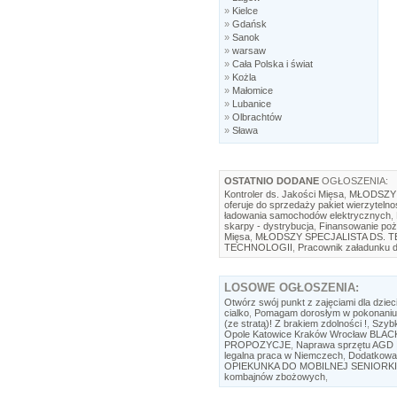
»
Kielce
»
Gdańsk
»
Sanok
»
warsaw
»
Cała Polska i świat
»
Kożla
»
Małomice
»
Lubanice
»
Olbrachtów
»
Sława
OSTATNIO DODANE
OGŁOSZENIA:
Kontroler ds. Jakości Mięsa
,
MŁODSZY 
oferuje do sprzedaży pakiet wierzytelno
ładowania samochodów elektrycznych
,
skarpy - dystrybucja
,
Finansowanie poż
Mięsa
,
MŁODSZY SPECJALISTA DS. 
TECHNOLOGII
,
Pracownik załadunku d
LOSOWE
OGŁOSZENIA:
Otwórz swój punkt z zajęciami dla dziec
cialko
,
Pomagam dorosłym w pokonaniu 
(ze stratą)! Z brakiem zdolności !
,
Szyb
Opole Katowice Kraków Wrocław BLA
PROPOZYCJE
,
Naprawa sprzętu AGD |
legalna praca w Niemczech
,
Dodatkowa
OPIEKUNKA DO MOBILNEJ SENIORKI
kombajnów zbożowych
,