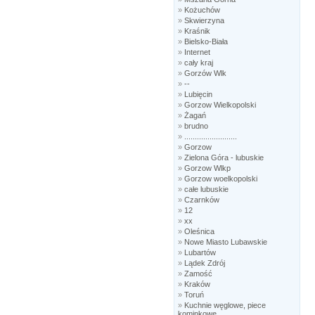
»
Kożuchów
»
Skwierzyna
»
Kraśnik
»
Bielsko-Biała
»
Internet
»
cały kraj
»
Gorzów Wlk
»
--
»
Lubięcin
»
Gorzow Wielkopolski
»
Żagań
»
brudno
»
.........................
»
Gorzow
»
Zielona Góra - lubuskie
»
Gorzow Wlkp
»
Gorzow woelkopolski
»
całe lubuskie
»
Czarnków
»
12
»
xx
»
Oleśnica
»
Nowe Miasto Lubawskie
»
Lubartów
»
Lądek Zdrój
»
Zamość
»
Kraków
»
Toruń
»
Kuchnie węglowe, piece
kominkowe