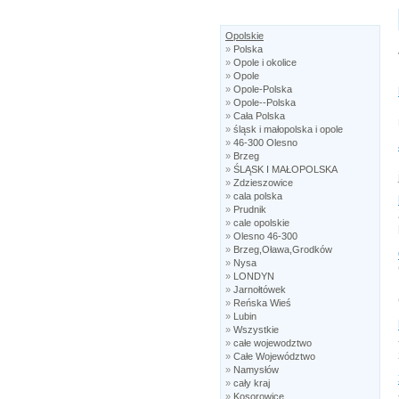
Opolskie
»
Polska
»
Opole i okolice
»
Opole
»
Opole-Polska
»
Opole--Polska
»
Cała Polska
»
śląsk i małopolska i opole
»
46-300 Olesno
»
Brzeg
»
ŚLĄSK I MAŁOPOLSKA
»
Zdzieszowice
»
cala polska
»
Prudnik
»
cale opolskie
»
Olesno 46-300
»
Brzeg,Oława,Grodków
»
Nysa
»
LONDYN
»
Jarnołtówek
»
Reńska Wieś
»
Lubin
»
Wszystkie
»
całe wojewodztwo
»
Całe Województwo
»
Namysłów
»
cały kraj
»
Kosorowice