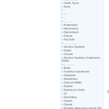
»
Opole, Nysa
»
Konin
»
..
»
----
»
...
»
............
»
Krapkowice
»
Niezdrowice
»
Dietzenbach
»
Gdynia
»
Paczków
»
...................
»
Strzelce Opolskie
»
Dylaki
»
Ozimek
»
Strzelce Opolskie, Krapkowice,
Dylaki
»
...............
»
Berlin
»
Frankfurt nad Menem
»
Głogówek
»
Skarbimierz
»
Dobrzeń Wielki
»
Rudniki
»
Kędzierzyn-Koźle
p
»
12
»
Głuchołazy
»
Opoloe
»
Opoole
»
Szybkie i łatwe pożyczki do 100