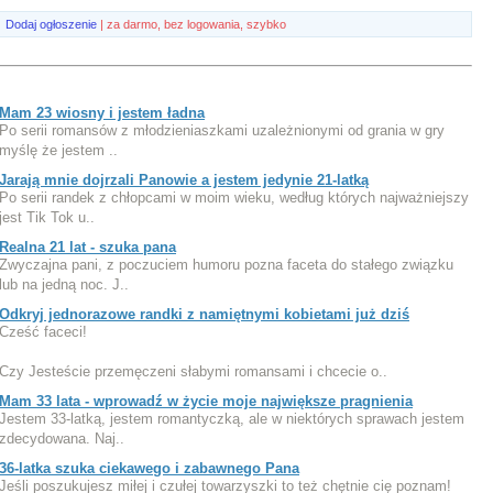
Dodaj ogłoszenie
| za darmo, bez logowania, szybko
Mam 23 wiosny i jestem ładna
Po serii romansów z młodzieniaszkami uzależnionymi od grania w gry
myślę że jestem ..
Jarają mnie dojrzali Panowie a jestem jedynie 21-latką
Po serii randek z chłopcami w moim wieku, według których najważniejszy
jest Tik Tok u..
Realna 21 lat - szuka pana
Zwyczajna pani, z poczuciem humoru pozna faceta do stałego związku
lub na jedną noc. J..
Odkryj jednorazowe randki z namiętnymi kobietami już dziś
Cześć faceci!
Czy Jesteście przemęczeni słabymi romansami i chcecie o..
Mam 33 lata - wprowadź w życie moje największe pragnienia
Jestem 33-latką, jestem romantyczką, ale w niektórych sprawach jestem
zdecydowana. Naj..
36-latka szuka ciekawego i zabawnego Pana
Jeśli poszukujesz miłej i czułej towarzyszki to też chętnie cię poznam!