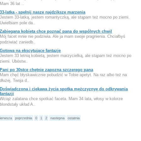
Mam 36 lat ..
33-latka - spełnij nasze najdziksze marzenia
Jestem 33-latką, jestem romantyczką, ale stąpam też mocno po ziemi.
Uwielbiam pole da..
Zabiegana kobieta chce poznać pana do wspólnych chwil
Mój facet mnie nie podziwia. Ale ja mam swoje pragnienia. Chciałbyś
podziwiać zaniedb..
Gotowa na ekscytujące fantazje
Jestem 33 letnią kobietą, jestem marzycielką, ale stąpam też mocno po
ziemi. Ubóstw..
Pani po 30stce chętnie zapozna szczerego pana
Mam chęć błyskawicznie pobudzić w Tobie apetyt. Na raz albo też na
dłużej. Twoja d..
Doświadczona i ciekawa życia spotka mężczyznyę do odkrywania
fantazji
Wciąż zalatana chce spotkać faceta. Mam 34 lata, włosy w kolorze
blondstały układ A..
ierwsza
poprzednia
0
1
2
nastepna
ostatnia