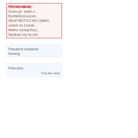
PROMOWANE:
Gooru.pl - jeden z ..
Rozbiórki,kruszen..
SKUP MOTOCYKLI SAMO..
świerk na żywoło..
Mielno noclegi Krys..
Spotkam się na sek..
Popularne kategorie:
Hosting
,
Polecamy:
Twój link tutaj?