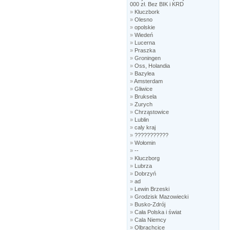
000 zł. Bez BIK i KRD
»
Kluczbork
»
Olesno
»
opolskie
»
Wiedeń
»
Lucerna
»
Praszka
»
Groningen
»
Oss, Holandia
»
Bazylea
»
Amsterdam
»
Gliwice
»
Bruksela
»
Zurych
»
Chrząstowice
»
Lublin
»
caly kraj
»
???????????
»
Wołomin
»
--
»
Kluczborg
»
Lubrza
»
Dobrzyń
»
ad
»
Lewin Brzeski
»
Grodzisk Mazowiecki
»
Busko-Zdrój
»
Cała Polska i świat
»
Cala Niemcy
»
Olbrachcice