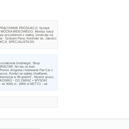
PRACOWNIK PRODUKCJI
,
Syndyk
 WÓZKA WIDŁOWEGO
,
Montaż stacji
twy przyokienne z siatką
,
Geokraty na
ia - Szukam Pana
,
Kontroler ds. Jakości
KCJI
,
SPECJALISTA DS.
ształcenia średniego!
,
Skup
ALTAR ,No tax on loan
Pomoc drogowa i holowanie Pat-Car z
aycus
,
Kredyt na spłatę chwilówek,
inwestycja w 48 godzin!
,
Wywóz gruzu,
KONIKU - OD ZARAZ + WYSOKI
 ok 9000 zł - 9900 zł NETTO - od