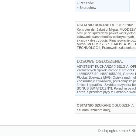
»
Rzeszów
»
Skorochów
OSTATNIO DODANE
OGŁOSZENIA:
Kontroler ds. Jakości Mięsa
,
MŁODSZY 
oferuje do sprzedaży pakiet wierzytelno
ładowania samochodów elektrycznych
,
skarpy - dystrybucja
,
Finansowanie poż
Mięsa
,
MŁODSZY SPECJALISTA DS. 
TECHNOLOGII
,
Pracownik załadunku d
LOSOWE
OGŁOSZENIA:
ASYSTENT KUCHARZA ? BELGIA
,
OP
Zadłużonych Spółek Pomoc z art 299 k 
+48693857110,+48601056929
,
Garaże b
Płocka
,
Spawacz MAG
,
Opieka nad mobi
konsolidacje chwilówek, potrzebujesz 
śmieci i odpadów.
,
Szybka pożyczka be
BONUS ŚWIĄTECZNY!
,
Poradnia psyc
zaraz
,
Sprzedam płyty z Lidzbarka War
OSTATNIO SZUKANE
OGŁOSZENIA:
szukam
,
szukam dalej
,
Dodaj ogłoszenie
\
St