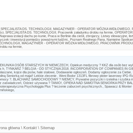
SPECJALISTA DS. TECHNOLOGII
,
MAGAZYNIER - OPERATOR WÓZKA WIDŁOWEGO
,
ści
,
SPECJALISTA DS. TECHNOLOGII
,
Pracownik załadunku drobiu na fermie
,
OPERATOR
Naprawa izolacji dachu po kunie
,
Praca w Berlinie dla cieśli, zbrojarzy
,
Listwy elewacyjne, lis
yczek i inwestycji pomiędzy poważnymi ludźmi.
,
Poznam Realnego Pana
,
Namiętne Spotkan
TECHNOLOGII
,
MAGAZYNIER - OPERATOR WÓZKA WIDŁOWEGO
,
PRACOWNIK PRODU
robiu na fermie
,
IEKUN/KA OSÓB STARSZYCH W NIEMCZECH
,
Opiekun medyczny ? KKZ dla osób bez wyk
s h
,
TYNKARZ ? BELGIA - OD STYCZNIA 2018
,
INCORPORATION OF COMPANIES IN GIBR
laszane, kojce dla psów, hale stalowe
,
Dodawanie ogłoszeń. Dodamy ogłoszenie za Ciebie
,
lną Seniorką od maja!! Lekkie zlecenie
,
Weni Bodor 1313FL fibrowy ploter laserowy IPG-R
pomocy ?
,
BLACHARZ SAMOCHODOWY ? NIEMCY
,
Prywatne pozyczki i rzetelna i szybka 
z zaświadczeń
,
Odzież używana ? TANIO!
,
OPIEKA NAD SAMOTNA SENIORKA PRZY BAL
hoterapeutyczna Psychologgia Plus ? leczenie zaburzeń psychicznych.
,
Spawacz & Monter -
mińskiego
,
rona główna
\
Kontakt
\
Sitemap