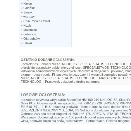
»
Kielce
»
Gdańsk
»
Sanok
»
warsaw
»
Cała Polska i świat
»
Kożla
»
Małomice
»
Lubanice
»
Olbrachtów
»
Sława
OSTATNIO DODANE
OGŁOSZENIA:
Kontroler ds. Jakości Mięsa
,
MŁODSZY SPECJALISTA DS. TECHNOLOGII
,
oferuje do sprzedaży pakiet wierzytelności
,
SPECJALISTA DS. TECHNOLOG
ładowania samochodów elektrycznych
,
Naprawa izolacji dachu po kunie
,
Prac
skarpy - dystrybucja
,
Finansowanie pożyczek i inwestycji pomiędzy poważny
Mięsa
,
MŁODSZY SPECJALISTA DS. TECHNOLOGII
,
MAGAZYNIER - OP
TECHNOLOGII
,
Pracownik załadunku drobiu na fermie
,
LOSOWE
OGŁOSZENIA:
sprzedam uzywana wtryskarke Battenfeld HM 100-210 UNILOG B4
,
Skup Prz
Góra POś
,
Gotowe spółki na sprzedaż. Tel. 728-128-728
,
SPAWACZ MIG/MA
E9, E10, E11, !2, E15 - skup za gotówkę !
,
Konstrukcje szklane do biur, firm
,
P
005.
,
RZEŹNIK WOŁOWY ? BELGIA
,
HS Solutions doradztwo bhp wrocław
,
S
Ochrona zarządu przed długami tel: 608-146-176
,
SPECJALISTA DS. TECH
Warszawy
,
Dodam ogłoszenie do 100 polskich portali ogłoszeniowych
,
Składa
wiata, schowki, kojce dla psów, hale stalowe - PerfektBlach
,
Chlorek magnezu 