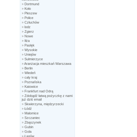
»
Dortmund
»
Koło
»
Pleszew
»
Police
»
Człuchów
»
lodz
»
Zgierz
»
Nowe
»
Iłża
»
Pasłęk
»
Wysokie
»
Uniejów
»
Sulmierzyce
»
Aranżacja mieszkań Warszawa
»
Berlin
»
Wiedeń
»
caly kraj
»
Poznańska
»
Katowice
»
Frankfurt nad Odrą
»
Zdobądź łatwą pożyczkę z nami
już dziś email
»
Skwierzyna, międzyrzecki
»
Łódź
»
Malomice
»
Szczaniec
»
Zbąszynek
»
Gubin
»
Gola
»
Łagów