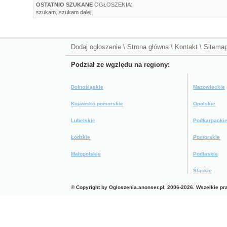
OSTATNIO SZUKANE
OGŁOSZENIA:
szukam
,
szukam dalej
,
Dodaj ogłoszenie
\
Strona główna
\
Kontakt
\
Sitema
Podział ze wgzlędu na regiony:
Dolnośląskie
Mazowieckie
Kujawsko pomorskie
Opolskie
Lubelskie
Podkarpacki
Łódzkie
Pomorskie
Małopolskie
Podlaskie
Śląskie
© Copyright by Ogloszenia.anonser.pl, 2006-2026. Wszelkie p