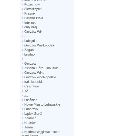
»
Kożuchów
»
Skwierzyna
»
Kraśnik
»
Bielsko-Biała
»
Internet
»
cały kraj
»
Gorzów Wlk
»
--
»
Lubięcin
»
Gorzow Wielkopolski
»
Żagań
»
brudno
»
.........................
»
Gorzow
»
Zielona Góra - lubuskie
»
Gorzow Wlkp
»
Gorzow woelkopolski
»
całe lubuskie
»
Czarnków
»
12
»
xx
»
Oleśnica
»
Nowe Miasto Lubawskie
»
Lubartów
»
Lądek Zdrój
»
Zamość
»
Kraków
»
Toruń
»
Kuchnie węglowe, piece
kominkowe