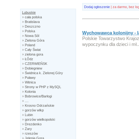
Dodaj ogłoszenie
| za darmo, bez lo
Lubuskie
»
cała polska
»
Bratislava
»
Deszczno
»
Polska
Wychowawca kolonijny - l
»
Nowa Sól
Polskie Towarzystwo Krajoz
»
Zielona Góra
wypoczynku dla dzieci i mł..
»
Poland
»
Cały Świat
»
zielona gora
»
ŁÓdz
»
CZERWIEŃSK
»
Dobiegniew
»
Świdnica k. Zielonej Góry
»
Puławy
»
Witnica
»
Strony w PHP z MySQL
»
Kolonia
»
Bobrowice/Barłogi
»
....
»
Krosno Odrzańskie
»
gorzów wlkp
»
Lubin
»
gorzów wielkopolski
»
Drezdenko
»
Żary
»
rzeszów
»
Jelenia Gora