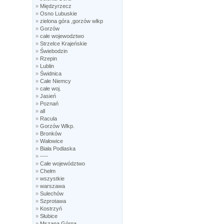
»
Międzyrzecz
»
Osno Lubuskie
»
zielona góra ,gorzów wlkp
»
Gorzów
»
całe wojewodztwo
»
Strzelce Krajeńskie
»
Świebodzin
»
Rzepin
»
Lublin
»
Świdnica
»
Całe Niemcy
»
całe woj.
»
Jasień
»
Poznań
»
all
»
Racula
»
Gorzów Wlkp.
»
Bronków
»
Wałowice
»
Biała Podlaska
»
----
»
Całe województwo
»
Chełm
»
wszystkie
»
warszawa
»
Sulechów
»
Szprotawa
»
Kostrzyń
»
Słubice
»
Mszana Górna