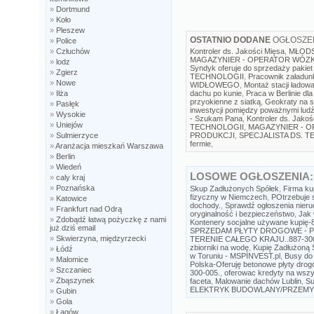
»
Dortmund
»
Koło
»
Pleszew
OSTATNIO DODANE
OGŁOSZEN
»
Police
»
Człuchów
Kontroler ds. Jakości Mięsa
,
MŁODS
MAGAZYNIER - OPERATOR WÓZ
»
lodz
Syndyk oferuje do sprzedaży pakiet 
»
Zgierz
TECHNOLOGII
,
Pracownik załadunk
»
Nowe
WIDŁOWEGO
,
Montaż stacji łado
»
Iłża
dachu po kunie
,
Praca w Berlinie dla 
przyokienne z siatką
,
Geokraty na s
»
Pasłęk
inwestycji pomiędzy poważnymi ludź
»
Wysokie
- Szukam Pana
,
Kontroler ds. Jakoś
»
Uniejów
TECHNOLOGII
,
MAGAZYNIER - 
»
Sulmierzyce
PRODUKCJI
,
SPECJALISTA DS. 
fermie
,
»
Aranżacja mieszkań Warszawa
»
Berlin
»
Wiedeń
LOSOWE
OGŁOSZENIA:
»
caly kraj
»
Poznańska
Skup Zadłużonych Spółek
,
Firma kup
fizyczny w Niemczech
,
POtrzebuje 
»
Katowice
dochody.
,
Sprawdź ogłoszenia nieruc
»
Frankfurt nad Odrą
oryginalność i bezpieczeństwo
,
Jak 
»
Zdobądź łatwą pożyczkę z nami
Kontenery socjalne używane kupię-8
już dziś email
SPRZEDAM PŁYTY DROGOWE - P
»
Skwierzyna, międzyrzecki
TERENIE CAŁEGO KRAJU..887-30
zbiorniki na wodę
,
Kupię Zadłużoną 
»
Łódź
w Toruniu - MSPINVEST.pl
,
Busy do 
»
Malomice
Polska-Oferuję betonowe płyty d
»
Szczaniec
300-005.
,
oferowac kredyty na wszys
»
Zbąszynek
faceta
,
Malowanie dachów Lublin
,
Su
ELEKTRYK BUDOWLANY/PRZEMY
»
Gubin
»
Gola
»
Łagów