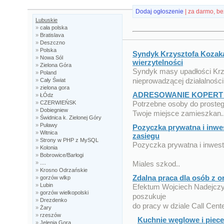
Dodaj ogłoszenie
| za darmo, be
Lubuskie
»
cała polska
»
Bratislava
»
Deszczno
»
Polska
Syndyk Krzysztofa Kozaka
»
Nowa Sól
wierzytelności
»
Zielona Góra
Syndyk masy upadłości Krz
»
Poland
nieprowadzącej działalności 
»
Cały Świat
»
zielona gora
ADRESOWANIE KOPERT 
»
ŁÓdz
»
CZERWIEŃSK
Potrzebne osoby do proste
»
Dobiegniew
Twoje miejsce zamieszkan.
»
Świdnica k. Zielonej Góry
»
Puławy
Pozyczka prywatna i inwe
»
Witnica
zasiegu
»
Strony w PHP z MySQL
Pozyczka prywatna i inwes
»
Kolonia
»
Bobrowice/Barłogi
»
....
Miales szkod..
»
Krosno Odrzańskie
Zdalna praca dla osób z 
»
gorzów wlkp
»
Lubin
Efektum Wojciech Nadejcz
»
gorzów wielkopolski
poszukuje
»
Drezdenko
do pracy w dziale Call Cent
»
Żary
»
rzeszów
Kuchnie węglowe i piec
»
Jelenia Gora