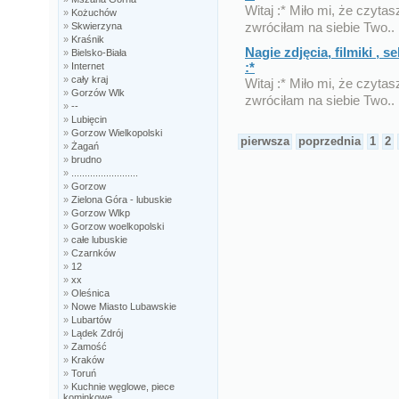
Witaj :* Miło mi, że czytas
»
Kożuchów
zwróciłam na siebie Two..
»
Skwierzyna
»
Kraśnik
Nagie zdjęcia, filmiki ,
»
Bielsko-Biała
:*
»
Internet
»
cały kraj
Witaj :* Miło mi, że czytas
»
Gorzów Wlk
zwróciłam na siebie Two..
»
--
»
Lubięcin
»
Gorzow Wielkopolski
pierwsza
poprzednia
1
2
»
Żagań
»
brudno
»
.........................
»
Gorzow
»
Zielona Góra - lubuskie
»
Gorzow Wlkp
»
Gorzow woelkopolski
»
całe lubuskie
»
Czarnków
»
12
»
xx
»
Oleśnica
»
Nowe Miasto Lubawskie
»
Lubartów
»
Lądek Zdrój
»
Zamość
»
Kraków
»
Toruń
»
Kuchnie węglowe, piece
kominkowe