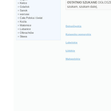
OSTATNIO SZUKANE
OGŁOSZE
»
Kielce
szukam
,
szukam dalej
,
»
Gdańsk
»
Sanok
»
warsaw
»
Cała Polska i świat
»
Kożla
»
Małomice
Dolnośląskie
»
Lubanice
»
Olbrachtów
Kujawsko pomorskie
»
Sława
Lubelskie
Łódzkie
Małopolskie