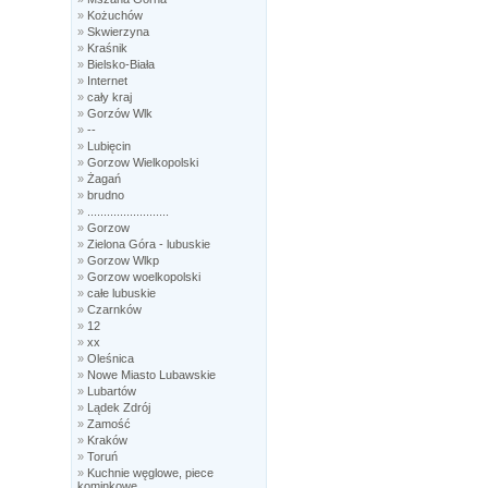
»
Kożuchów
»
Skwierzyna
»
Kraśnik
»
Bielsko-Biała
»
Internet
»
cały kraj
»
Gorzów Wlk
»
--
»
Lubięcin
»
Gorzow Wielkopolski
»
Żagań
»
brudno
»
.........................
»
Gorzow
»
Zielona Góra - lubuskie
»
Gorzow Wlkp
»
Gorzow woelkopolski
»
całe lubuskie
»
Czarnków
»
12
»
xx
»
Oleśnica
»
Nowe Miasto Lubawskie
»
Lubartów
»
Lądek Zdrój
»
Zamość
»
Kraków
»
Toruń
»
Kuchnie węglowe, piece
kominkowe