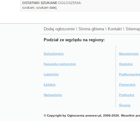
OSTATNIO SZUKANE
OGŁOSZENIA:
szukam
,
szukam dalej
,
Dodaj ogłoszenie
\
Strona główna
\
Kontakt
\
Sitema
Podział ze wgzlędu na regiony:
Dolnośląskie
Mazowieckie
Kujawsko pomorskie
Opolskie
Lubelskie
Podkarpacki
Łódzkie
Pomorskie
Małopolskie
Podlaskie
Śląskie
© Copyright by Ogloszenia.anonser.pl, 2006-2026. Wszelkie p