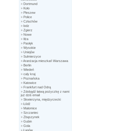
»
Dortmund
»
Koło
»
Pleszew
»
Police
»
Człuchów
»
lodz
»
Zgierz
»
Nowe
»
Iłża
»
Pasłęk
»
Wysokie
»
Uniejów
»
Sulmierzyce
»
Aranżacja mieszkań Warszawa
»
Berlin
»
Wiedeń
»
caly kraj
»
Poznańska
»
Katowice
»
Frankfurt nad Odrą
»
Zdobądź łatwą pożyczkę z nami
już dziś email
»
Skwierzyna, międzyrzecki
»
Łódź
»
Malomice
»
Szczaniec
»
Zbąszynek
»
Gubin
»
Gola
»
Łagów