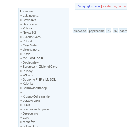
Dodaj ogłoszenie
| za darmo, bez lo
Lubuskie
»
cała polska
»
Bratislava
»
Deszczno
»
Polska
pierwsza
poprzednia
75
76
nast
»
Nowa Sól
»
Zielona Góra
»
Poland
»
Cały Świat
»
zielona gora
»
ŁÓdz
»
CZERWIEŃSK
»
Dobiegniew
»
Świdnica k. Zielonej Góry
»
Puławy
»
Witnica
»
Strony w PHP z MySQL
»
Kolonia
»
Bobrowice/Barłogi
»
....
»
Krosno Odrzańskie
»
gorzów wlkp
»
Lubin
»
gorzów wielkopolski
»
Drezdenko
»
Żary
»
rzeszów
»
Jelenia Gora