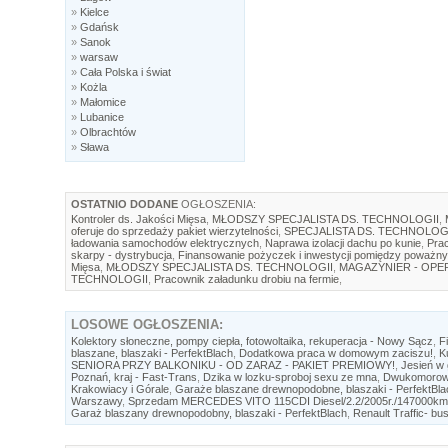
»
Kielce
»
Gdańsk
»
Sanok
»
warsaw
»
Cała Polska i świat
»
Kożla
»
Małomice
»
Lubanice
»
Olbrachtów
»
Sława
OSTATNIO DODANE
OGŁOSZENIA:
Kontroler ds. Jakości Mięsa
,
MŁODSZY SPECJALISTA DS. TECHNOLOGII
,
oferuje do sprzedaży pakiet wierzytelności
,
SPECJALISTA DS. TECHNOLOG
ładowania samochodów elektrycznych
,
Naprawa izolacji dachu po kunie
,
Prac
skarpy - dystrybucja
,
Finansowanie pożyczek i inwestycji pomiędzy poważny
Mięsa
,
MŁODSZY SPECJALISTA DS. TECHNOLOGII
,
MAGAZYNIER - OP
TECHNOLOGII
,
Pracownik załadunku drobiu na fermie
,
LOSOWE
OGŁOSZENIA:
Kolektory słoneczne, pompy ciepła, fotowoltaika, rekuperacja - Nowy Sącz
,
F
blaszane, blaszaki - PerfektBlach
,
Dodatkowa praca w domowym zaciszu!
,
K
SENIORA PRZY BALKONIKU - OD ZARAZ - PAKIET PREMIOWY!
,
Jesień w 
Poznań, kraj - Fast-Trans
,
Dzika w lozku-sproboj sexu ze mna
,
Dwukomorow
Krakowiacy i Górale
,
Garaże blaszane drewnopodobne, blaszaki - PerfektBla
Warszawy
,
Sprzedam MERCEDES VITO 115CDI Diesel/2.2/2005r./147000km
Garaż blaszany drewnopodobny, blaszaki - PerfektBlach
,
Renault Traffic- bu