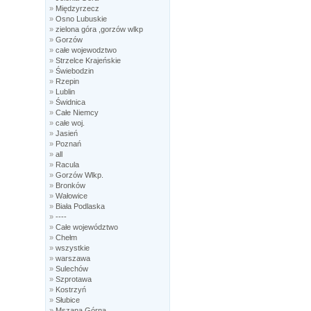
»
Międzyrzecz
»
Osno Lubuskie
»
zielona góra ,gorzów wlkp
»
Gorzów
»
całe wojewodztwo
»
Strzelce Krajeńskie
»
Świebodzin
»
Rzepin
»
Lublin
»
Świdnica
»
Całe Niemcy
»
całe woj.
»
Jasień
»
Poznań
»
all
»
Racula
»
Gorzów Wlkp.
»
Bronków
»
Wałowice
»
Biała Podlaska
»
----
»
Całe województwo
»
Chełm
»
wszystkie
»
warszawa
»
Sulechów
»
Szprotawa
»
Kostrzyń
»
Słubice
»
Mszana Górna