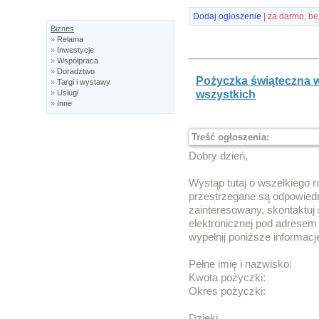
Dodaj ogłoszenie
| za darmo, be
Biznes
»
Relama
»
Inwestycje
»
Współpraca
»
Doradztwo
Pożyczka świąteczna w
»
Targi i wystawy
wszystkich
»
Usługi
»
Inne
Treść ogłoszenia:
Dobry dzień,
Wystąp tutaj o wszelkiego ro
przestrzegane są odpowiedni
zainteresowany, skontaktuj
elektronicznej pod adresem
wypełnij poniższe informacj
Pełne imię i nazwisko:
Kwota pożyczki:
Okres pożyczki:
Dzięki.