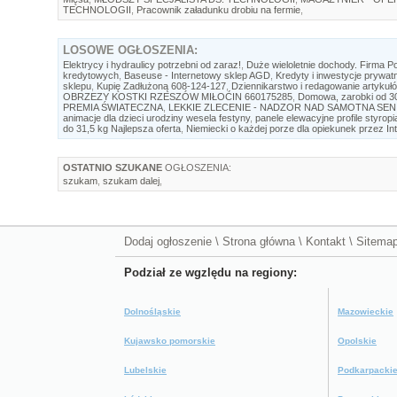
TECHNOLOGII
,
Pracownik załadunku drobiu na fermie
,
LOSOWE
OGŁOSZENIA:
Elektrycy i hydraulicy potrzebni od zaraz!
,
Duże wieloletnie dochody. Firma Po
kredytowych
,
Baseuse - Internetowy sklep AGD
,
Kredyty i inwestycje prywa
sklepu
,
Kupię Zadłużoną 608-124-127
,
Dziennikarstwo i redagowanie artykuł
OBRZEZY KOSTKI RZESZÓW MIŁOĆIN 660175285
,
Domowa, zarobki od 30
PREMIA ŚWIATECZNA
,
LEKKIE ZLECENIE - NADZOR NAD SAMOTNA SENI
animacje dla dzieci urodziny wesela festyny
,
panele elewacyjne profile sty
do 31,5 kg Najlepsza oferta
,
Niemiecki o każdej porze dla opiekunek przez In
OSTATNIO SZUKANE
OGŁOSZENIA:
szukam
,
szukam dalej
,
Dodaj ogłoszenie
\
Strona główna
\
Kontakt
\
Sitema
Podział ze wgzlędu na regiony:
Dolnośląskie
Mazowieckie
Kujawsko pomorskie
Opolskie
Lubelskie
Podkarpacki