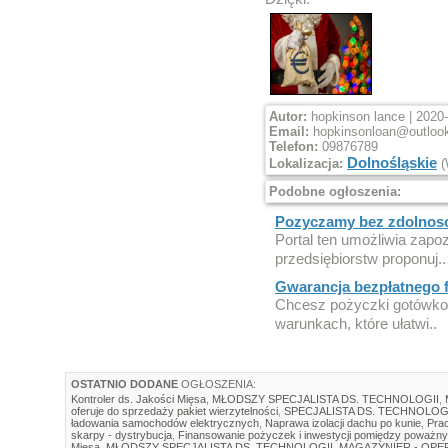
Autor:
hopkinson lance | 2020-
Email:
hopkinsonloan@outloo
Telefon:
09876789
Dolnośląskie
Lokalizacja:
(
Podobne ogłoszenia:
Pozyczamy bez zdolnos
Portal ten umożliwia zapoz
przedsiębiorstw proponuj..
Gwarancja bezpłatnego f
Chcesz pożyczki gotówko
warunkach, które ułatwi..
OSTATNIO DODANE
OGŁOSZENIA:
Kontroler ds. Jakości Mięsa
,
MŁODSZY SPECJALISTA DS. TECHNOLOGII
,
oferuje do sprzedaży pakiet wierzytelności
,
SPECJALISTA DS. TECHNOLOG
ładowania samochodów elektrycznych
,
Naprawa izolacji dachu po kunie
,
Prac
skarpy - dystrybucja
,
Finansowanie pożyczek i inwestycji pomiędzy poważny
Mięsa
,
MŁODSZY SPECJALISTA DS. TECHNOLOGII
,
MAGAZYNIER - OP