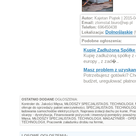
Autor:
Kajetan Piątek | 2015-0
Email:
zlomstal.biuro@wp.pl
Telefon:
696450438
Dolnośląskie
Lokalizacja:
(
Podobne ogłoszenia:
Kupię Zadłużoną Spółkę z
Kupię zadłużoną spółkę z o
europy , z zad�..
Masz problem z uzyskan
Potrzebujesz gotówki? C
budżet, uregulować płatnoś
OSTATNIO DODANE
OGŁOSZENIA:
Kontroler ds. Jakości Mięsa
,
MŁODSZY SPECJALISTA DS. TECHNOLOGII
,
oferuje do sprzedaży pakiet wierzytelności
,
SPECJALISTA DS. TECHNOLOG
ładowania samochodów elektrycznych
,
Naprawa izolacji dachu po kunie
,
Prac
skarpy - dystrybucja
,
Finansowanie pożyczek i inwestycji pomiędzy poważny
Mięsa
,
MŁODSZY SPECJALISTA DS. TECHNOLOGII
,
MAGAZYNIER - OP
TECHNOLOGII
,
Pracownik załadunku drobiu na fermie
,
LOSOWE
OGŁOSZENIA: