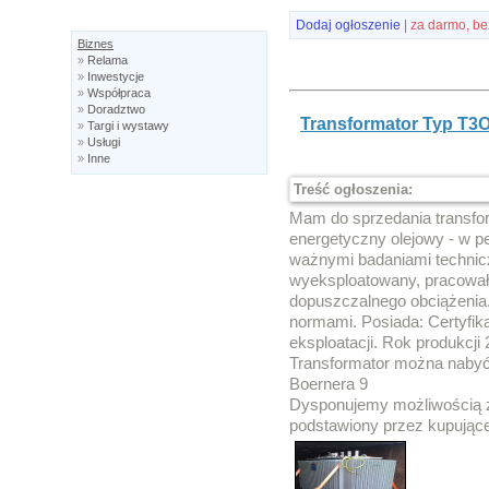
Dodaj ogłoszenie
| za darmo, be
Biznes
»
Relama
»
Inwestycje
»
Współpraca
»
Doradztwo
Transformator Typ T3O
»
Targi i wystawy
»
Usługi
»
Inne
Treść ogłoszenia:
Mam do sprzedania transfo
energetyczny olejowy - w p
ważnymi badaniami technicz
wyeksploatowany, pracował
dopuszczalnego obciążenia.
normami. Posiada: Certyfika
eksploatacji. Rok produkcji 
Transformator można nabyć
Boernera 9
Dysponujemy możliwością z
podstawiony przez kupujące