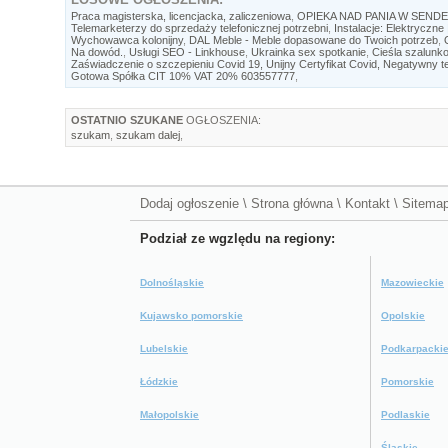
Praca magisterska, licencjacka, zaliczeniowa
,
OPIEKA NAD PANIA W SENDEN
Telemarketerzy do sprzedaży telefonicznej potrzebni
,
Instalacje: Elektryczn
Wychowawca kolonijny
,
DAL Meble - Meble dopasowane do Twoich potrzeb
,
Na dowód.
,
Usługi SEO - Linkhouse
,
Ukrainka sex spotkanie
,
Cieśla szalun
Zaświadczenie o szczepieniu Covid 19, Unijny Certyfikat Covid, Negatywny t
Gotowa Spółka CIT 10% VAT 20% 603557777
,
OSTATNIO SZUKANE
OGŁOSZENIA:
szukam
,
szukam dalej
,
Dodaj ogłoszenie
\
Strona główna
\
Kontakt
\
Sitema
Podział ze wgzlędu na regiony:
Dolnośląskie
Mazowieckie
Kujawsko pomorskie
Opolskie
Lubelskie
Podkarpacki
Łódzkie
Pomorskie
Małopolskie
Podlaskie
Śląskie