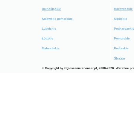
Dolnośląskie
Mazowieckie
Kujawsko pomorskie
Opolskie
Lubelskie
Podkarpacki
Łódzkie
Pomorskie
Małopolskie
Podlaskie
Śląskie
© Copyright by Ogloszenia.anonser.pl, 2006-2026. Wszelkie p