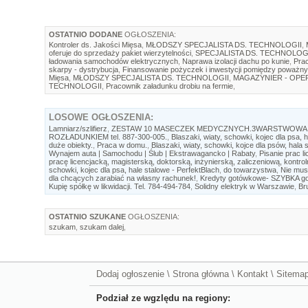
OSTATNIO DODANE
OGŁOSZENIA:
Kontroler ds. Jakości Mięsa
,
MŁODSZY SPECJALISTA DS. TECHNOLOGII
,
oferuje do sprzedaży pakiet wierzytelności
,
SPECJALISTA DS. TECHNOLOG
ładowania samochodów elektrycznych
,
Naprawa izolacji dachu po kunie
,
Prac
skarpy - dystrybucja
,
Finansowanie pożyczek i inwestycji pomiędzy poważny
Mięsa
,
MŁODSZY SPECJALISTA DS. TECHNOLOGII
,
MAGAZYNIER - OP
TECHNOLOGII
,
Pracownik załadunku drobiu na fermie
,
LOSOWE
OGŁOSZENIA:
Lamniarz/szlifierz
,
ZESTAW 10 MASECZEK MEDYCZNYCH.3WARSTWOWA
ROZŁADUNKIEM tel. 887-300-005.
,
Blaszaki, wiaty, schowki, kojec dla psa, 
duże obiekty.
,
Praca w domu.
,
Blaszaki, wiaty, schowki, kojce dla psów, hala
Wynajem auta | Samochodu | Ślub | Ekstrawagancko | Rabaty
,
Pisanie prac l
pracę licencjacką, magisterską, doktorską, inżynierską, zaliczeniową, kontro
schowki, kojec dla psa, hale stalowe - PerfektBlach
,
do towarzystwa
,
Nie mus
dla chcących zarabiać na własny rachunek!
,
Kredyty gotówkowe- SZYBKA g
Kupię spółkę w likwidacji. Tel. 784-494-784
,
Solidny elektryk w Warszawie
,
Br
OSTATNIO SZUKANE
OGŁOSZENIA:
szukam
,
szukam dalej
,
Dodaj ogłoszenie
\
Strona główna
\
Kontakt
\
Sitema
Podział ze wgzlędu na regiony: