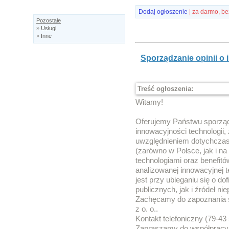
Dodaj ogłoszenie
| za darmo, be
Pozostałe
»
Usługi
»
Inne
Sporządzanie opinii o 
Treść ogłoszenia:
Witamy!
Oferujemy Państwu sporządz
innowacyjności technologii, 
uwzględnieniem dotychcza
(zarówno w Polsce, jak i n
technologiami oraz benefit
analizowanej innowacyjnej 
jest przy ubieganiu się o 
publicznych, jak i źródeł ni
Zachęcamy do zapoznania si
z o. o..
Kontakt telefoniczny (79-43 
Zapraszamy do współpracy