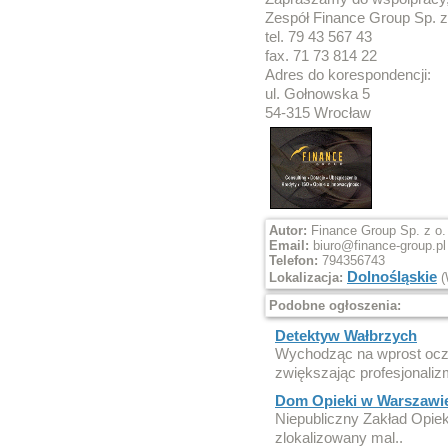
Zespół Finance Group Sp. z 
tel. 79 43 567 43
fax. 71 73 814 22
Adres do korespondencji:
ul. Gołnowska 5
54-315 Wrocław
Autor:
Finance Group Sp. z o. 
Email:
biuro@finance-group.pl
Telefon:
794356743
Dolnośląskie
Lokalizacja:
(
Podobne ogłoszenia:
Detektyw Wałbrzych
Wychodząc na wprost ocze
zwiększając profesjonaliz
Dom Opieki w Warszawi
Niepubliczny Zakład Opiek
zlokalizowany mal..