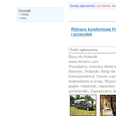
Dodaj ogłoszenie
| za darmo, be
Pozostałe
»
Usługi
»
Inne
Rktrans komfortowe 
i przesyłek
Treść ogłoszenia:
Busy do Holandii
www.rktrans.com
Posiadamy szeroką ofertę t
Niemiec, Holandii i Belgi nie
korespondencji. Swoim zas
województw w kraju. Wyjaz
piątek i niedziele, natomias
poniedziałki. Zapraszamy d