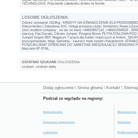
TECHNOLOGII
,
Pracownik załadunku drobiu na fermie
,
LOSOWE
OGŁOSZENIA:
Odzież używana! 16Zł/kg.
,
KREDYT NA OŚWIADCZENIE DLA PRZEDSIĘB
Glazurnictwo | Zabudowy K/G
,
Usługi przewozu ludzi
,
Kontenery Nowe,Uzywa
(non resident company , no tax on loan) +48693857110 ,+48601056929
,
SPA
starszą
,
Fiat Ducato, Citroen Jumper, Peugeot Boxer PŁYTA STALOWA POD SI
Jumper furgon 8EP
,
Magazyn ? praca dla kobiet i mężczyzn w Koloni.
,
SKUPU
pozycjonowanie, blogi
,
Samotna - zaurocz mnie swoim charakterem
,
ATRAKC
POSZUKUJEMY OPIEKUNKI DO SAMOTNIE MIESZKAJĄCEJ SENIORKI! P
blaszane AT-STAL
,
OSTATNIO SZUKANE
OGŁOSZENIA:
szukam
,
szukam dalej
,
Dodaj ogłoszenie
\
Strona główna
\
Kontakt
\
Sitema
Podział ze wgzlędu na regiony:
Dolnośląskie
Mazowieckie
Kujawsko pomorskie
Opolskie
Lubelskie
Podkarpacki