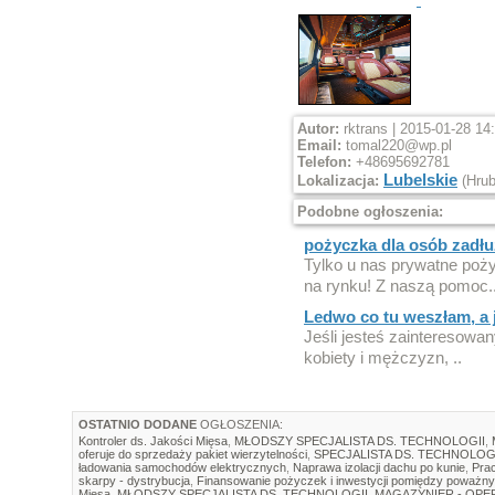
Autor:
rktrans | 2015-01-28 14
Email:
tomal220@wp.pl
Telefon:
+48695692781
Lubelskie
Lokalizacja:
(Hrub
Podobne ogłoszenia:
pożyczka dla osób zadł
Tylko u nas prywatne poż
na rynku! Z naszą pomoc.
Ledwo co tu weszłam, a 
Jeśli jesteś zainteresow
kobiety i mężczyzn, ..
OSTATNIO DODANE
OGŁOSZENIA:
Kontroler ds. Jakości Mięsa
,
MŁODSZY SPECJALISTA DS. TECHNOLOGII
,
oferuje do sprzedaży pakiet wierzytelności
,
SPECJALISTA DS. TECHNOLOG
ładowania samochodów elektrycznych
,
Naprawa izolacji dachu po kunie
,
Prac
skarpy - dystrybucja
,
Finansowanie pożyczek i inwestycji pomiędzy poważny
Mięsa
,
MŁODSZY SPECJALISTA DS. TECHNOLOGII
,
MAGAZYNIER - OP