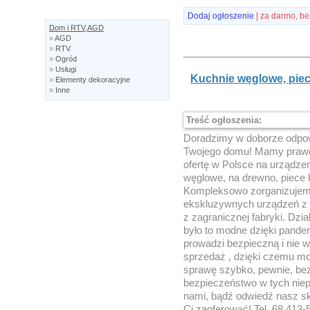
Dodaj ogłoszenie
| za darmo, be
Dom i RTV,AGD
»
AGD
»
RTV
»
Ogród
»
Usługi
Kuchnie węglowe, piec
»
Elementy dekoracyjne
»
Inne
Treść ogłoszenia:
Doradzimy w doborze odpow
Twojego domu! Mamy prawdo
ofertę w Polsce na urządzen
węglowe, na drewno, piece
Kompleksowo zorganizujemy
ekskluzywnych urządzeń z h
z zagranicznej fabryki. Dzi
było to modne dzięki pandem
prowadzi bezpieczną i nie 
sprzedaż , dzięki czemu m
sprawę szybko, pewnie, bez
bezpieczeństwo w tych niep
nami, bądź odwiedź nasz s
Ci zaoferować! Tel. 68 413-