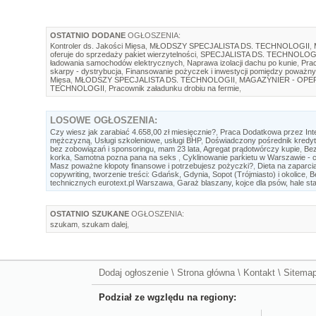
OSTATNIO DODANE
OGŁOSZENIA:
Kontroler ds. Jakości Mięsa
,
MŁODSZY SPECJALISTA DS. TECHNOLOGII
,
oferuje do sprzedaży pakiet wierzytelności
,
SPECJALISTA DS. TECHNOLOG
ładowania samochodów elektrycznych
,
Naprawa izolacji dachu po kunie
,
Prac
skarpy - dystrybucja
,
Finansowanie pożyczek i inwestycji pomiędzy poważny
Mięsa
,
MŁODSZY SPECJALISTA DS. TECHNOLOGII
,
MAGAZYNIER - OP
TECHNOLOGII
,
Pracownik załadunku drobiu na fermie
,
LOSOWE
OGŁOSZENIA:
Czy wiesz jak zarabiać 4.658,00 zł miesięcznie?
,
Praca Dodatkowa przez Int
mężczyzną
,
Usługi szkoleniowe, usługi BHP
,
Doświadczony pośrednik kredy
bez zobowiązań i sponsoringu, mam 23 lata
,
Agregat prądotwórczy kupie
,
Bez
korka
,
Samotna pozna pana na seks
,
Cyklinowanie parkietu w Warszawie - c
Masz poważne kłopoty finansowe i potrzebujesz pożyczki?
,
Dieta na zaparc
copywriting, tworzenie treści: Gdańsk, Gdynia, Sopot (Trójmiasto) i okolice
,
B
technicznych eurotext.pl Warszawa
,
Garaż blaszany, kojce dla psów, hale st
OSTATNIO SZUKANE
OGŁOSZENIA:
szukam
,
szukam dalej
,
Dodaj ogłoszenie
\
Strona główna
\
Kontakt
\
Sitema
Podział ze wgzlędu na regiony: