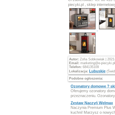
piecyki.pl , sklep interneto
Autor:
Zofia Sobkowiak | 2021
Email:
marketing@e-piecyki.p
Telefon:
684135109
Lubuskie
Lokalizacja:
(Świd
Podobne ogłoszenia:
Ozonatory domowe ? sk
Oferujemy ozonatory domo
przeznaczeniu. Ozonatory
Zestaw Naczyń Welmax
Naczynia Premium Plus W
kuchni! Marzysz o nowych