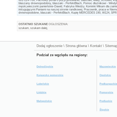
blaszany drewnopodobny, blaszaki - PerfektBlach
,
Pomoc dłużnikowi - Windy
męski,wieczorki panieńskie-Dawid
,
Fabryka Wiedzy
,
Kominki Mikam dla zain
intrygującymi Paniami na naszej stronie randkowej
,
Pracownik, praca w Niemc
drewnopodobne, blaszaki - PerfektBlach
,
Kupię MERCEDES 190, W124, SP
OSTATNIO SZUKANE
OGŁOSZENIA:
szukam
,
szukam dalej
,
Dodaj ogłoszenie
\
Strona główna
\
Kontakt
\
Sitema
Podział ze wgzlędu na regiony:
Dolnośląskie
Mazowieckie
Kujawsko pomorskie
Opolskie
Lubelskie
Podkarpacki
Łódzkie
Pomorskie
Małopolskie
Podlaskie
Śląskie