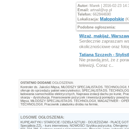
Autor:
Marek | 2016-02-23 14:
Email:
artnail@vp.pl
Telefon:
662844690
Małopolskie
Lokalizacja:
(K
Podobne ogłoszenia:
Wizaż, makijaż. Warsza
Serdecznie zapraszam wsz
okolicznościowe oraz fotog
Tatiana Szczęch - Stylistk
Nie prawdą jest, że z porad
telewizji. Coraz c..
OSTATNIO DODANE
OGŁOSZENIA:
Kontroler ds. Jakości Mięsa
,
MŁODSZY SPECJALISTA DS. TECHNOLOGII
,
oferuje do sprzedaży pakiet wierzytelności
,
SPECJALISTA DS. TECHNOLOG
ładowania samochodów elektrycznych
,
Naprawa izolacji dachu po kunie
,
Prac
skarpy - dystrybucja
,
Finansowanie pożyczek i inwestycji pomiędzy poważny
Mięsa
,
MŁODSZY SPECJALISTA DS. TECHNOLOGII
,
MAGAZYNIER - OP
TECHNOLOGII
,
Pracownik załadunku drobiu na fermie
,
LOSOWE
OGŁOSZENIA:
KUPIĘ ANTYKI / STAROCIE / DZIEŁA SZTUKI - DOJEŻDŻAM - PŁACĘ GO
Specjalista ZZL - kurs internetowy
,
NOWOŚĆ! Szybka pożyczka
,
Oferujemy 
601-224-786
,
Fachowy portal o pozycjonowaniu
,
Blaszaki, wiaty, schowki, ko