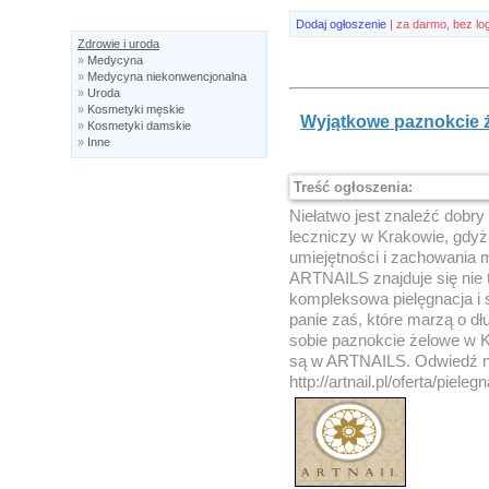
Dodaj ogłoszenie
| za darmo, bez lo
Zdrowie i uroda
»
Medycyna
»
Medycyna niekonwencjonalna
»
Uroda
»
Kosmetyki męskie
Wyjątkowe paznokcie że
»
Kosmetyki damskie
»
Inne
Treść ogłoszenia:
Niełatwo jest znaleźć dobry
leczniczy w Krakowie, gdy
umiejętności i zachowania 
ARTNAILS znajduje się nie t
kompleksowa pielęgnacja i s
panie zaś, które marzą o d
sobie paznokcie żelowe w 
są w ARTNAILS. Odwiedź na
http://artnail.pl/oferta/pieleg