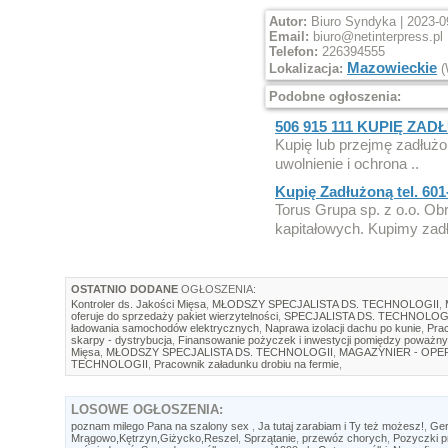
Autor:
Biuro Syndyka | 2023-0
Email:
biuro@netinterpress.pl
Telefon:
226394555
Mazowieckie
Lokalizacja:
(
Podobne ogłoszenia:
506 915 111 KUPIĘ ZAD
Kupię lub przejmę zadłuż
uwolnienie i ochrona ..
Kupię Zadłużoną tel. 601
Torus Grupa sp. z o.o. Ob
kapitałowych. Kupimy zadł
OSTATNIO DODANE
OGŁOSZENIA:
Kontroler ds. Jakości Mięsa
,
MŁODSZY SPECJALISTA DS. TECHNOLOGII
,
oferuje do sprzedaży pakiet wierzytelności
,
SPECJALISTA DS. TECHNOLOG
ładowania samochodów elektrycznych
,
Naprawa izolacji dachu po kunie
,
Prac
skarpy - dystrybucja
,
Finansowanie pożyczek i inwestycji pomiędzy poważny
Mięsa
,
MŁODSZY SPECJALISTA DS. TECHNOLOGII
,
MAGAZYNIER - OP
TECHNOLOGII
,
Pracownik załadunku drobiu na fermie
,
LOSOWE
OGŁOSZENIA:
poznam milego Pana na szalony sex
,
Ja tutaj zarabiam i Ty też możesz!
,
Ger
Mrągowo,Kętrzyn,Giżycko,Reszel
,
Sprzątanie
,
przewóz chorych
,
Pozyczki p