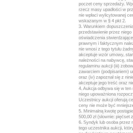
poczet ceny sprzedaży. Wp
rzecz masy upadłości w pr
nie wpłaci wylicytowanej ce
wskazanym w § 4 pkt 2.
3. Warunkiem dopuszczenia o
przedstawienie przez nieg
oświadczenia stwierdzająceg
prawnym i faktycznym nale
nie wnosi z tego tytułu żadn
akceptuje wzór umowy, stan
należności na nabywcę, sta
regulaminu aukcji (iii) zobo
zawarciem (podpisaniem) u
oraz (iv) zapoznał się z ni
akceptuje jego treść oraz n
4. Aukcja odbywa się w ten
niego upoważniona rozpoczy
Uczestnicy aukcji oferują 
ceny nie może być mniejsze
5. Minimalną kwotę postąpie
500,00 zł (słownie: pięćset z
6. Syndyk lub osoba przez 
tego uczestnika aukcji, któ