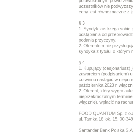
po dwukrotnym powtórzeniu
uczestników nie podwyższył
ceny jest równoznaczne z je
§ 3
1. Syndyk zastrzega sobie 
odstąpienia od przeprowadze
podania przyczyny.
2. Oferentom nie przysługu
syndyka z tytułu, o którym 
§ 4
1. Kupujący (cesjonariusz) 
zawarciem (podpisaniem) um
co winno nastąpić w nieprz
października 2023 r. włączni
2. Oferent, który wygra auk
nieprzekraczalnym terminie 
włącznie), wpłacić na rach
FOOD QUANTUM Sp. z o.o.
ul. Tamka 18 lok. 15, 00-3
Santander Bank Polska S.A