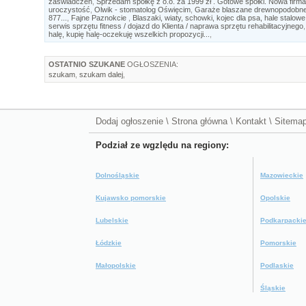
zaświadczeń
,
Sprzedam spółkę z o.o. za 1999 zł . Gotowe spółki. Nowa firm
uroczystość
,
Olwik - stomatolog Oświęcim
,
Garaże blaszane drewnopodobne, 
877...
,
Fajne Paznokcie
,
Blaszaki, wiaty, schowki, kojec dla psa, hale stalowe
serwis sprzętu fitness / dojazd do Klienta / naprawa sprzętu rehabilitacyjnego
halę, kupię halę-oczekuję wszelkich propozycji...
,
OSTATNIO SZUKANE
OGŁOSZENIA:
szukam
,
szukam dalej
,
Dodaj ogłoszenie
\
Strona główna
\
Kontakt
\
Sitema
Podział ze wgzlędu na regiony:
Dolnośląskie
Mazowieckie
Kujawsko pomorskie
Opolskie
Lubelskie
Podkarpacki
Łódzkie
Pomorskie
Małopolskie
Podlaskie
Śląskie