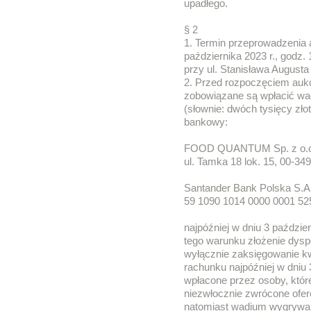
upadłego.
§ 2
1. Termin przeprowadzenia 
października 2023 r., godz
przy ul. Stanisława Augusta 
2. Przed rozpoczęciem aukcj
zobowiązane są wpłacić wa
(słownie: dwóch tysięcy zł
bankowy:
FOOD QUANTUM Sp. z o.o.
ul. Tamka 18 lok. 15, 00-3
Santander Bank Polska S.A
59 1090 1014 0000 0001 52
najpóźniej w dniu 3 paździe
tego warunku złożenie dyspo
wyłącznie zaksięgowanie 
rachunku najpóźniej w dniu 
wpłacone przez osoby, które 
niezwłocznie zwrócone ofer
natomiast wadium wygrywają