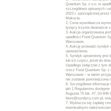
Quantum Sp. z o.o. w upadł
szczegółowo opisanych i os
2023 r. sporządzonej przez
Makucia.
2. Cena wywoławcza wynosi 
tysięcy trzysta dwanaście z
3. Aukcja organizowana jes
upadłości Food Quantum Sp.
Warszawie.
4. Aukcję prowadzi syndyk 
upoważniona.
5. Syndyk uprawniony jest 
lub ich części, jeżeli do dn
Upadłego (włącznie z tym 
rzecz Food Quantum Sp. z o
Warszawie – w takim przyp
nie zostanie pomniejszona 
6. Szczegółowe informacje 
pkt 1 Regulaminu dostępne 
Augusta 75 lok. 47, 03-846 
biuro@syndycy.com.pl, ora
7. Wyklucza się zapłatę ce
ewentualnymi należnościam