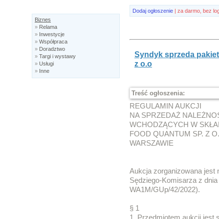
Dodaj ogłoszenie
| za darmo, bez lo
Biznes
»
Relama
»
Inwestycje
»
Współpraca
»
Doradztwo
Syndyk sprzeda pakie
»
Targi i wystawy
z o.o
»
Usługi
»
Inne
Treść ogłoszenia:
REGULAMIN AUKCJI
NA SPRZEDAŻ NALEŻNO
WCHODZĄCYCH W SKŁA
FOOD QUANTUM SP. Z O.
WARSZAWIE
Aukcja zorganizowana jest 
Sędziego-Komisarza z dnia 3
WA1M/GUp/42/2022).
§ 1
1. Przedmiotem aukcji jest