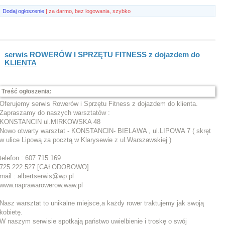
Dodaj ogłoszenie
| za darmo, bez logowania, szybko
serwis ROWERÓW I SPRZĘTU FITNESS z dojazdem do
KLIENTA
Treść ogłoszenia:
Oferujemy serwis Rowerów i Sprzętu Fitness z dojazdem do klienta.
Zapraszamy do naszych warsztatów :
KONSTANCIN ul.MIRKOWSKA 48
Nowo otwarty warsztat - KONSTANCIN- BIELAWA , ul.LIPOWA 7 ( skręt
w ulice Lipową za pocztą w Klarysewie z ul.Warszawskiej )
telefon : 607 715 169
725 222 527 [CAŁODOBOWO]
mail : albertserwis@wp.pl
www.naprawarowerow.waw.pl
Nasz warsztat to unikalne miejsce,a każdy rower traktujemy jak swoją
kobietę.
W naszym serwisie spotkają państwo uwielbienie i troskę o swój