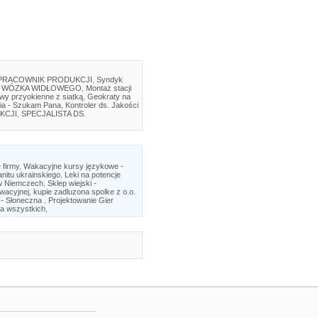
PRACOWNIK PRODUKCJI
,
Syndyk
 WÓZKA WIDŁOWEGO
,
Montaż stacji
twy przyokienne z siatką
,
Geokraty na
ia - Szukam Pana
,
Kontroler ds. Jakości
KCJI
,
SPECJALISTA DS.
firmy
,
Wakacyjne kursy językowe -
anitu ukrainskiego
,
Leki na potencje
w Niemczech
,
Sklep wiejski -
ewacyjnej
,
kupie zadluzona spolke z o.o.
 - Słoneczna
,
Projektowanie Gier
a wszystkich
,