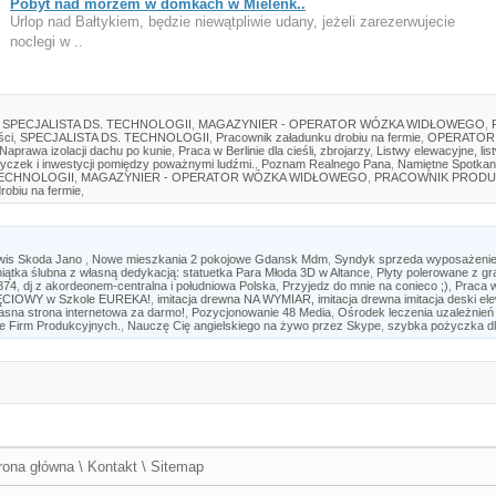
Pobyt nad morzem w domkach w Mielenk..
Urlop nad Bałtykiem, będzie niewątpliwie udany, jeżeli zarezerwujecie
noclegi w ..
SPECJALISTA DS. TECHNOLOGII
,
MAGAZYNIER - OPERATOR WÓZKA WIDŁOWEGO
,
ści
,
SPECJALISTA DS. TECHNOLOGII
,
Pracownik załadunku drobiu na fermie
,
OPERATOR
Naprawa izolacji dachu po kunie
,
Praca w Berlinie dla cieśli, zbrojarzy
,
Listwy elewacyjne, lis
yczek i inwestycji pomiędzy poważnymi ludźmi.
,
Poznam Realnego Pana
,
Namiętne Spotkan
TECHNOLOGII
,
MAGAZYNIER - OPERATOR WÓZKA WIDŁOWEGO
,
PRACOWNIK PRODU
robiu na fermie
,
wis Skoda Jano
,
Nowe mieszkania 2 pokojowe Gdansk Mdm
,
Syndyk sprzeda wyposażenie 
iątka ślubna z własną dedykacją: statuetka Para Młoda 3D w Altance
,
Plyty polerowane z gr
874
,
dj z akordeonem-centralna i południowa Polska
,
Przyjedz do mnie na conieco ;)
,
Praca 
CIOWY w Szkole EUREKA!
,
imitacja drewna NA WYMIAR, imitacja drewna imitacja deski el
sna strona internetowa za darmo!
,
Pozycjonowanie 48 Media
,
Ośrodek leczenia uzależnień
e Firm Produkcyjnych.
,
Nauczę Cię angielskiego na żywo przez Skype
,
szybka pożyczka dl
rona główna
\
Kontakt
\
Sitemap