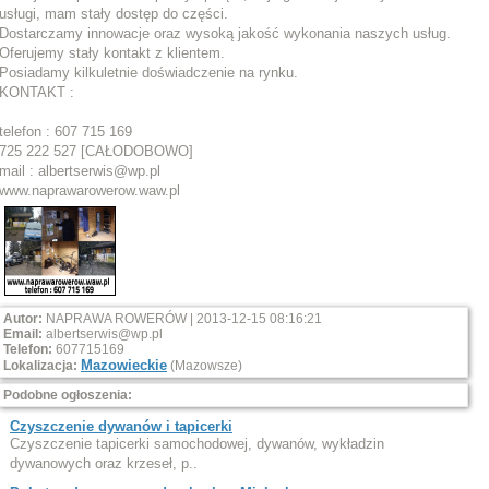
usługi, mam stały dostęp do części.
Dostarczamy innowacje oraz wysoką jakość wykonania naszych usług.
Oferujemy stały kontakt z klientem.
Posiadamy kilkuletnie doświadczenie na rynku.
KONTAKT :
telefon : 607 715 169
725 222 527 [CAŁODOBOWO]
mail : albertserwis@wp.pl
www.naprawarowerow.waw.pl
Autor:
NAPRAWA ROWERÓW | 2013-12-15 08:16:21
Email:
albertserwis@wp.pl
Telefon:
607715169
Mazowieckie
Lokalizacja:
(Mazowsze)
Podobne ogłoszenia:
Czyszczenie dywanów i tapicerki
Czyszczenie tapicerki samochodowej, dywanów, wykładzin
dywanowych oraz krzeseł, p..