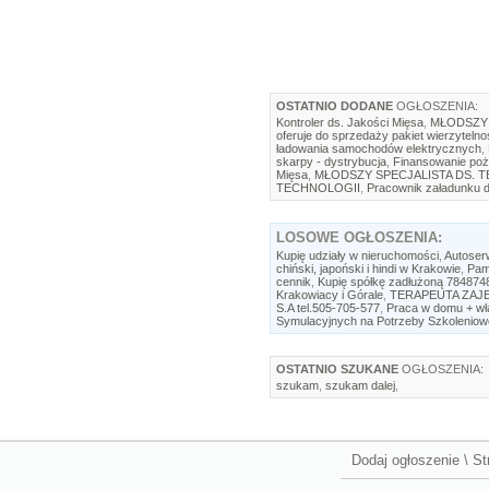
OSTATNIO DODANE
OGŁOSZENIA:
Kontroler ds. Jakości Mięsa
,
MŁODSZY 
oferuje do sprzedaży pakiet wierzytelno
ładowania samochodów elektrycznych
,
skarpy - dystrybucja
,
Finansowanie poż
Mięsa
,
MŁODSZY SPECJALISTA DS. 
TECHNOLOGII
,
Pracownik załadunku d
LOSOWE
OGŁOSZENIA:
Kupię udziały w nieruchomości
,
Autoser
chiński, japoński i hindi w Krakowie
,
Pam
cennik
,
Kupię spółkę zadłużoną 784874
Krakowiacy i Górale
,
TERAPEUTA ZAJĘ
S.A tel.505-705-577
,
Praca w domu + wła
Symulacyjnych na Potrzeby Szkoleniow
OSTATNIO SZUKANE
OGŁOSZENIA:
szukam
,
szukam dalej
,
Dodaj ogłoszenie
\
St