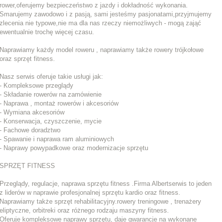
rower,oferujemy bezpieczeństwo z jazdy i dokładność wykonania.
Smarujemy zawodowo i z pasją, sami jesteśmy pasjonatami,przyjmujemy
zlecenia nie typowe,nie ma dla nas rzeczy niemożliwych - mogą zająć
ewentualnie trochę więcej czasu.
Naprawiamy każdy model roweru , naprawiamy także rowery trójkołowe
oraz sprzęt fitness.
Nasz serwis oferuje takie usługi jak:
- Kompleksowe przeglądy
- Składanie rowerów na zamówienie
- Naprawa , montaż rowerów i akcesoriów
- Wymiana akcesoriów
- Konserwacja, czyszczenie, mycie
- Fachowe doradztwo
- Spawanie i naprawa ram aluminiowych
- Naprawy powypadkowe oraz modernizacje sprzętu
SPRZĘT FITNESS
Przeglądy, regulacje, naprawa sprzętu fitness .Firma Albertserwis to jeden
z liderów w naprawie profesjonalnej sprzętu kardio oraz fitness.
Naprawiamy także sprzęt rehabilitacyjny.rowery treningowe , trenażery
eliptyczne, orbitreki oraz różnego rodzaju maszyny fitness.
Oferuje kompleksowe naprawy sprzętu, daje gwarancje na wykonane