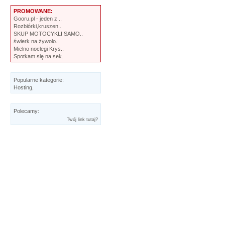
PROMOWANE:
Gooru.pl - jeden z ..
Rozbiórki,kruszen..
SKUP MOTOCYKLI SAMO..
świerk na żywoło..
Mielno noclegi Krys..
Spotkam się na sek..
Popularne kategorie:
Hosting
,
Polecamy:
Twój link tutaj?