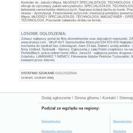
Kontroler ds. Jakości Mięsa
,
MŁODSZY SPECJALISTA DS. TECHNOLOGII
,
oferuje do sprzedaży pakiet wierzytelności
,
SPECJALISTA DS. TECHNOLOG
ładowania samochodów elektrycznych
,
Naprawa izolacji dachu po kunie
,
Prac
skarpy - dystrybucja
,
Finansowanie pożyczek i inwestycji pomiędzy poważny
Mięsa
,
MŁODSZY SPECJALISTA DS. TECHNOLOGII
,
MAGAZYNIER - OP
TECHNOLOGII
,
Pracownik załadunku drobiu na fermie
,
LOSOWE
OGŁOSZENIA:
Zobacz najlepszy portal do flirtu dżentelmenów oraz dojrzałych mamusiek
,
Z
www.druktur.com
,
SKUP AUT Samochodów Motocykli 534-870-876 Najlepiej P
kochanka do spotkań bez zobowiązań, mam 23 lata
,
Diabeł z urodą aniołka 
firmy Unifeed
,
Hydraulik - Niemcy
,
Ogłoszenia z całej Polski znajdziesz na na
PerfektBlach
,
praca online/ home office
,
Jarex24 - najlepsza pomoc drogowa
Gdańsku
,
LAMINIARZ ? NIEMCY
,
Filmowanie ślubów Piotrków Trybunalski
,
N
kwiatami przez internet
,
OSTATNIO SZUKANE
OGŁOSZENIA:
szukam
,
szukam dalej
,
Dodaj ogłoszenie
\
Strona główna
\
Kontakt
\
Sitema
Podział ze wgzlędu na regiony:
Dolnośląskie
Mazowieckie
Kujawsko pomorskie
Opolskie