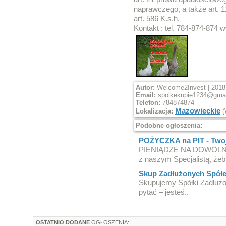
naprawczego, a także art. 1
art. 586 K.s.h.
Kontakt : tel. 784-874-874 
Autor:
Welcome2Invest | 2018-
Email:
spolkekupie1234@gma
Telefon:
784874874
Mazowieckie
Lokalizacja:
(
Podobne ogłoszenia:
POŻYCZKA na PIT - Twoje
PIENIĄDZE NA DOWOLNY 
z naszym Specjalistą, żeb
Skup Zadłużonych Spółe
Skupujemy Spółki Zadłużon
pytać – jesteś..
OSTATNIO DODANE
OGŁOSZENIA: