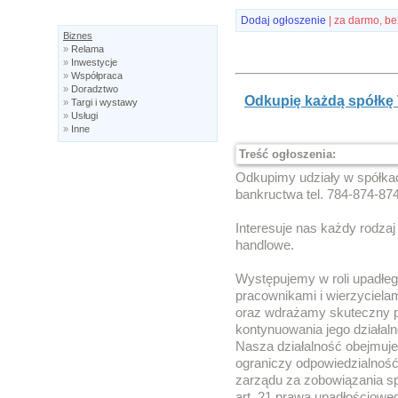
Dodaj ogłoszenie
| za darmo, be
Biznes
»
Relama
»
Inwestycje
»
Współpraca
»
Doradztwo
Odkupię każdą spółkę 
»
Targi i wystawy
»
Usługi
»
Inne
Treść ogłoszenia:
Odkupimy udziały w spółkac
bankructwa tel. 784-874-874
Interesuje nas każdy rodza
handlowe.
Występujemy w roli upadłeg
pracownikami i wierzycielam
oraz wdrażamy skuteczny p
kontynuowania jego działaln
Nasza działalność obejmuje 
ograniczy odpowiedzialnoś
zarządu za zobowiązania spó
art. 21 prawa upadłościoweg