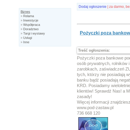
Dodaj ogłoszenie
| za darmo, be
Biznes
»
Relama
»
Inwestycje
»
Współpraca
»
Doradztwo
Pożyczki poza bankow
»
Targi i wystawy
»
Usługi
»
Inne
Treść ogłoszenia:
Pożyczki poza bankowe pod 
osób prywatnych, rolników 
zarobkach, zaświadczeń Z
tych, którzy nie posiadają
banku bądź posiadają negat
KRD. Posiadamy wieloletnie
klientów! Sprawdź Nas! a M
zasady!
Więcej informacji znajdziesz
www.pod-zastaw.pl
736 668 120