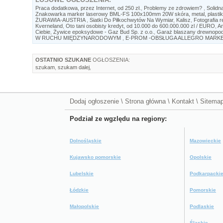
Praca dodatkowa, przez Internet, od 250 zł.
,
Problemy ze zdrowiem?
,
Solidn
Znakowarka marker laserowy BML-FS 100x100mm 20W skóra, metal, plastik
ŻURAWIA-AUSTRIA
,
Siatki Do Piłkochwytów Na Wymiar
,
Kalisz
,
Fotografia 
Kverneland
,
Oto tani osobisty kredyt, od 10.000 do 600.000.000 zl / EURO
,
An
Ciebie
,
Żywice epoksydowe - Gaz Bud Sp. z o.o.
,
Garaż blaszany drewnopodo
W RUCHU MIĘDZYNARODOWYM
,
E-PROM -OBSŁUGA ALLEGRO MARK
OSTATNIO SZUKANE
OGŁOSZENIA:
szukam
,
szukam dalej
,
Dodaj ogłoszenie
\
Strona główna
\
Kontakt
\
Sitema
Podział ze wgzlędu na regiony:
Dolnośląskie
Mazowieckie
Kujawsko pomorskie
Opolskie
Lubelskie
Podkarpacki
Łódzkie
Pomorskie
Małopolskie
Podlaskie
Śląskie