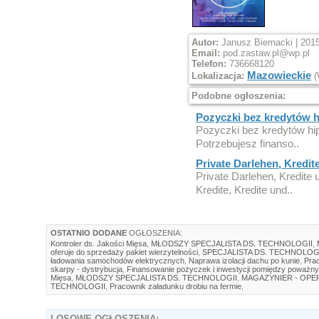
Autor:
Janusz Biernacki | 201
Email:
pod.zastaw.pl@wp.pl
Telefon:
736668120
Mazowieckie
Lokalizacja:
(
Podobne ogłoszenia:
Pozyczki bez kredytów h
Pozyczki bez kredytów hip
Potrzebujesz finanso..
Private Darlehen, Kredite
Private Darlehen, Kredite u
Kredite, Kredite und..
OSTATNIO DODANE
OGŁOSZENIA:
Kontroler ds. Jakości Mięsa
,
MŁODSZY SPECJALISTA DS. TECHNOLOGII
,
oferuje do sprzedaży pakiet wierzytelności
,
SPECJALISTA DS. TECHNOLOG
ładowania samochodów elektrycznych
,
Naprawa izolacji dachu po kunie
,
Prac
skarpy - dystrybucja
,
Finansowanie pożyczek i inwestycji pomiędzy poważny
Mięsa
,
MŁODSZY SPECJALISTA DS. TECHNOLOGII
,
MAGAZYNIER - OP
TECHNOLOGII
,
Pracownik załadunku drobiu na fermie
,
LOSOWE
OGŁOSZENIA: