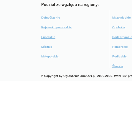
Podział ze wgzlędu na regiony:
Dolnośląskie
Mazowieckie
Kujawsko pomorskie
Opolskie
Lubelskie
Podkarpacki
Łódzkie
Pomorskie
Małopolskie
Podlaskie
Śląskie
© Copyright by Ogloszenia.anonser.pl, 2006-2026. Wszelkie p