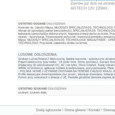
Zamów już dziś na stronie
AGTECH 12V 120AH..
OSTATNIO DODANE
OGŁOSZENIA:
Kontroler ds. Jakości Mięsa
,
MŁODSZY SPECJALISTA DS. TECHNOLOGII
,
oferuje do sprzedaży pakiet wierzytelności
,
SPECJALISTA DS. TECHNOLOG
ładowania samochodów elektrycznych
,
Naprawa izolacji dachu po kunie
,
Prac
skarpy - dystrybucja
,
Finansowanie pożyczek i inwestycji pomiędzy poważny
Mięsa
,
MŁODSZY SPECJALISTA DS. TECHNOLOGII
,
MAGAZYNIER - OP
TECHNOLOGII
,
Pracownik załadunku drobiu na fermie
,
LOSOWE
OGŁOSZENIA:
Szukam Luźnej Relacji Z Mężczyzną
,
Spełnij marzenia - autentyczne ukraine
Pojazd elektryczny typu melex - 14 osób i inne
,
Domy pod klucz
,
Garaże Dr
Dopłacamy do odszkodowań OC, AC i nie tylko
,
Okna Gdańsk
,
Kupię Udział
WWW, eCommerce, aplikacje mobilne & dedykowane, pozycjonowanie
,
Pilni
- POLSKA. NOWE I UŻYWANE-DOSTAWA NA TERENIE CAŁEGO KRAJU..88
Profile elewacyjne drewnopodobne,mur pruski , elewacje drewniane, imitacja
Pomoc przy wnioskach o dotacje z UE
,
Pantofle góralskie damskie,męskie,d
OSTATNIO SZUKANE
OGŁOSZENIA:
szukam
,
szukam dalej
,
Dodaj ogłoszenie
\
Strona główna
\
Kontakt
\
Sitema