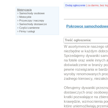
Dodaj ogłoszenie
| za darmo, bez lo
Motoryzacja
»
Samochody osobowe
»
Motocykle
»
Przyeczpy i naczepy
»
Samochody dostawcze
Pokrowce samochodowe s
»
Części zamienne
»
Firmy i usługi
Treść ogłoszenia:
W asortymencie naszego sk
niezbędne w każdym dobrz
Sprzedajemy dywaniki sa
na fotele oraz wiele innych 
doświadczenie w branży po
pewne rozwiązania w bardz
wyroby renomowanych produ
żadnego kierowcy, niezależn
Oferujemy dywaniki przezn
dostawczych oraz osobowy
kratki pozwalające na zbier
krawędzie, wzmocnienia pod
które uniemożliwiają przem