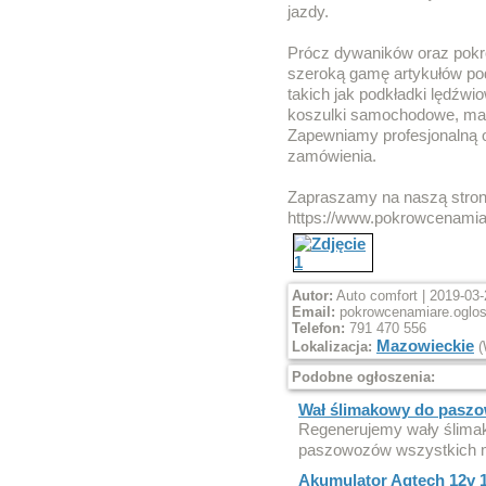
jazdy.
Prócz dywaników oraz pokr
szeroką gamę artykułów po
takich jak podkładki lędźwi
koszulki samochodowe, mat
Zapewniamy profesjonalną o
zamówienia.
Zapraszamy na naszą stron
https://www.pokrowcenamiar
Autor:
Auto comfort | 2019-03-
Email:
pokrowcenamiare.oglosz
Telefon:
791 470 556
Mazowieckie
Lokalizacja:
(
Podobne ogłoszenia:
Wał ślimakowy do pasz
Regenerujemy wały ślima
paszowozów wszystkich m
Akumulator Agtech 12v 12