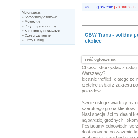
Dodaj ogłoszenie
| za darmo, be
Motoryzacja
»
Samochody osobowe
»
Motocykle
»
Przyeczpy i naczepy
»
Samochody dostawcze
GBW Trans - solidna 
»
Części zamienne
okolice
»
Firmy i usługi
Treść ogłoszenia:
Chcesz skorzystać z usług 
Warszawy?
Idealnie trafiłeś, dlatego ż
rzetelne usługi z zakresu 
pojazdów.
Swoje usługi świadczymy od 
szerokiego grona klientów.
Nasi specjaliści to idealni
najbardziej groźnych i sko
Posiadamy odpowiedni sprzę
dostosowane do wożenia ta
osobowe, samochody ciężar