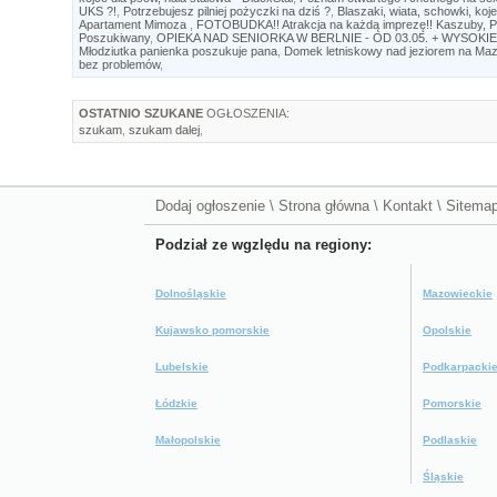
UKS ?!
,
Potrzebujesz pilniej pożyczki na dziś ?
,
Blaszaki, wiata, schowki, koje
Apartament Mimoza
,
FOTOBUDKA!! Atrakcja na każdą imprezę!! Kaszuby, P
Poszukiwany
,
OPIEKA NAD SENIORKA W BERLNIE - OD 03.05. + WYSOKIE
Młodziutka panienka poszukuje pana
,
Domek letniskowy nad jeziorem na Ma
bez problemów
,
OSTATNIO SZUKANE
OGŁOSZENIA:
szukam
,
szukam dalej
,
Dodaj ogłoszenie
\
Strona główna
\
Kontakt
\
Sitema
Podział ze wgzlędu na regiony:
Dolnośląskie
Mazowieckie
Kujawsko pomorskie
Opolskie
Lubelskie
Podkarpacki
Łódzkie
Pomorskie
Małopolskie
Podlaskie
Śląskie