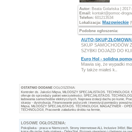
Autor:
Beata Golańska | 2017-
Email:
kontakt@pomoc-drogow
Telefon:
601213534
Mazowieckie
Lokalizacja:
(
Podobne ogłoszenia:
AUTO-SKUP,ZŁOMOWAN
SKUP SAMOCHODÓW Z
SZYBKI DOJAZD DO KL
Euro Hol - solidna pomo
Mawia się, że wypadki mo
Ty także miałeś k..
OSTATNIO DODANE
OGŁOSZENIA:
Kontroler ds. Jakości Mięsa
,
MŁODSZY SPECJALISTA DS. TECHNOLOGII
,
oferuje do sprzedaży pakiet wierzytelności
,
SPECJALISTA DS. TECHNOLOG
ładowania samochodów elektrycznych
,
Naprawa izolacji dachu po kunie
,
Prac
skarpy - dystrybucja
,
Finansowanie pożyczek i inwestycji pomiędzy poważny
Mięsa
,
MŁODSZY SPECJALISTA DS. TECHNOLOGII
,
MAGAZYNIER - OP
TECHNOLOGII
,
Pracownik załadunku drobiu na fermie
,
LOSOWE
OGŁOSZENIA:
Pokojówka - praca w Niemczech
,
Strony internetowe ALL Inclusive 349zł
,
Bla
kojce dla psów, hala stalowa - DidexStal
,
Poznam otwartego i chetnego na se