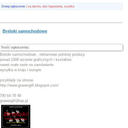
Dodaj ogłoszenie
| za darmo, bez logowania, szybko
Breloki samochodowe
Treść ogłoszenia:
Breloki samochodowe , reklamowe polskiej producji
ponad 1000 wzorów graficznych i kształtów
nawet małe serie na zamówienie
wysyłka w kraju i europie
przykłady na stronie
http://www.grawergift.blogspot.com/
790 64 78 48
grawergift@wp.pl