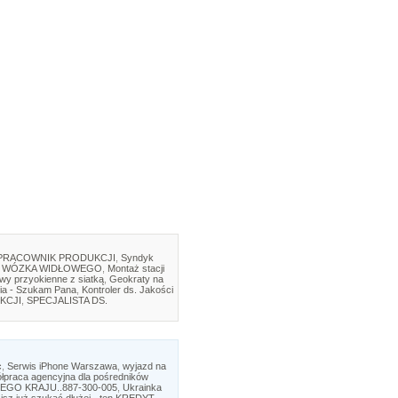
PRACOWNIK PRODUKCJI
,
Syndyk
 WÓZKA WIDŁOWEGO
,
Montaż stacji
twy przyokienne z siatką
,
Geokraty na
ia - Szukam Pana
,
Kontroler ds. Jakości
KCJI
,
SPECJALISTA DS.
c
,
Serwis iPhone Warszawa
,
wyjazd na
łpraca agencyjna dla pośredników
GO KRAJU..887-300-005
,
Ukrainka
isz już szukać dłużej - ten KREDYT