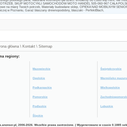
 POTRZEB
,
SKUP MOTOCYKLI SAMOCHODÓW MOTO HANDEL 505-060-967 CAŁA POL
owe na miarę Twoich potrzeb
,
Materiały budowlane sklep
,
OPIEKA NAD MOBILNYM SENIOR
niczej w Poznaniu
,
Garaż blaszany drewnopodobny, blaszaki - PerfektBlach
,
rona główna
\
Kontakt
\
Sitemap
na regiony:
Mazowieckie
Świętokrzyskie
Opolskie
Warmińsko mazurs
Podkarpackie
Wielkopolskie
Pomorskie
Zachodniopomorsk
Podlaskie
Lubuskie
Śląskie
a.anonser.pl, 2006-2026. Wszelkie prawa zastrzeżone. | Wygenerowano w czasie 0.1885 sek