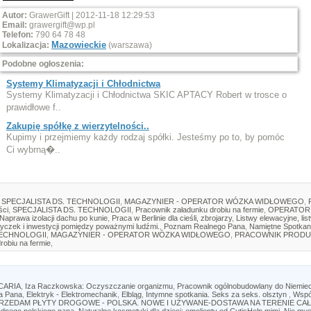
Autor:
GrawerGift | 2012-11-18 12:29:53
Email:
grawergift@wp.pl
Telefon:
790 64 78 48
Mazowieckie
Lokalizacja:
(warszawa)
Podobne ogłoszenia:
Systemy Klimatyzacji i Chłodnictwa
Systemy Klimatyzacji i Chłodnictwa SKIC APTACY Robert w trosce o
prawidłowe f..
Zakupię spółkę z wierzytelności..
Kupimy i przejmiemy każdy rodzaj spółki. Jesteśmy po to, by pomóc
Ci wybrną�..
SPECJALISTA DS. TECHNOLOGII
,
MAGAZYNIER - OPERATOR WÓZKA WIDŁOWEGO
,
ści
,
SPECJALISTA DS. TECHNOLOGII
,
Pracownik załadunku drobiu na fermie
,
OPERATOR
Naprawa izolacji dachu po kunie
,
Praca w Berlinie dla cieśli, zbrojarzy
,
Listwy elewacyjne, lis
yczek i inwestycji pomiędzy poważnymi ludźmi.
,
Poznam Realnego Pana
,
Namiętne Spotkan
TECHNOLOGII
,
MAGAZYNIER - OPERATOR WÓZKA WIDŁOWEGO
,
PRACOWNIK PRODU
robiu na fermie
,
CARIA
,
Iza Raczkowska: Oczyszczanie organizmu
,
Pracownik ogólnobudowlany do Niemie
a Pana
,
Elektryk - Elektromechanik
,
Elbląg
,
Intymne spotkania. Seks za seks. olsztyn
,
Wspó
RZEDAM PŁYTY DROGOWE - POLSKA. NOWE I UŻYWANE-DOSTAWA NA TERENIE CAŁE
ędnego polskiego pana
,
Naturalne kosmetyki dla dzieci: emolienty od CutisHelp mimi
,
Nie mus