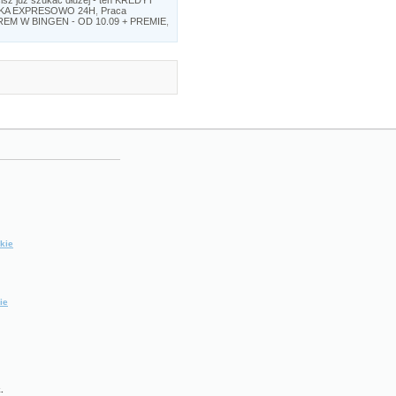
SKA EXPRESOWO 24H
,
Praca
EM W BINGEN - OD 10.09 + PREMIE
,
kie
ie
.