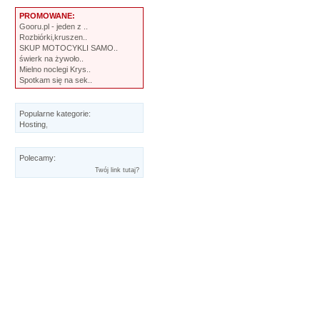
PROMOWANE:
Gooru.pl - jeden z ..
Rozbiórki,kruszen..
SKUP MOTOCYKLI SAMO..
świerk na żywoło..
Mielno noclegi Krys..
Spotkam się na sek..
Popularne kategorie:
Hosting
,
Polecamy:
Twój link tutaj?