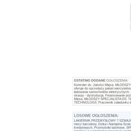
OSTATNIO DODANE
OGŁOSZENIA:
Kontroler ds. Jakości Mięsa
,
MŁODSZY 
oferuje do sprzedaży pakiet wierzytelno
ładowania samochodów elektrycznych
,
skarpy - dystrybucja
,
Finansowanie poż
Mięsa
,
MŁODSZY SPECJALISTA DS. 
TECHNOLOGII
,
Pracownik załadunku d
LOSOWE
OGŁOSZENIA:
LAKIERNIK PRZEMYSŁOWY ? SZWAJ
mecz barcelony
,
Dzika i Namiętna Szuk
kredytowych
,
Przenośniki taśmowe
,
SP
cierpiąca z samotności poszukuje wzgl