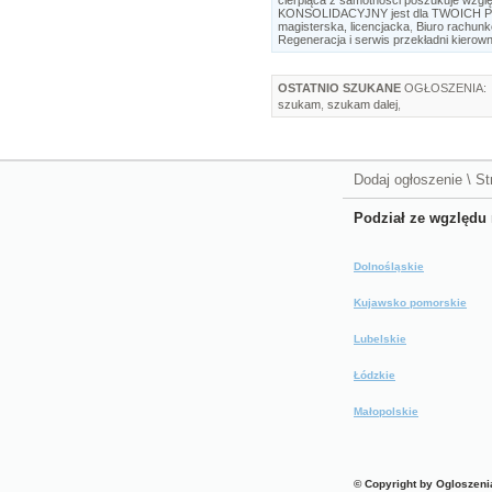
KONSOLIDACYJNY jest dla TWOICH
magisterska, licencjacka
,
Biuro rachunk
Regeneracja i serwis przekładni kierow
OSTATNIO SZUKANE
OGŁOSZENIA:
szukam
,
szukam dalej
,
Dodaj ogłoszenie
\
St
Podział ze wgzlędu 
Dolnośląskie
Kujawsko pomorskie
Lubelskie
Łódzkie
Małopolskie
© Copyright by Ogloszeni