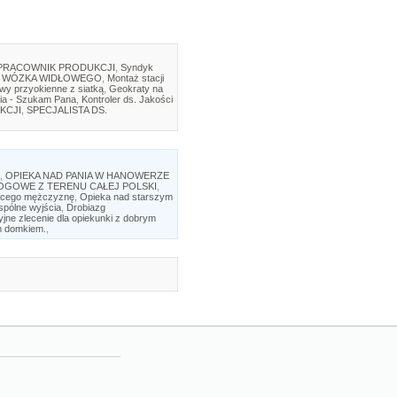
PRACOWNIK PRODUKCJI
,
Syndyk
 WÓZKA WIDŁOWEGO
,
Montaż stacji
twy przyokienne z siatką
,
Geokraty na
ia - Szukam Pana
,
Kontroler ds. Jakości
KCJI
,
SPECJALISTA DS.
,
OPIEKA NAD PANIA W HANOWERZE
DROGOWE Z TERENU CAŁEJ POLSKI
,
ującego mężczyznę
,
Opieka nad starszym
spólne wyjścia
,
Drobiazg
yjne zlecenie dla opiekunki z dobrym
ym domkiem.
,