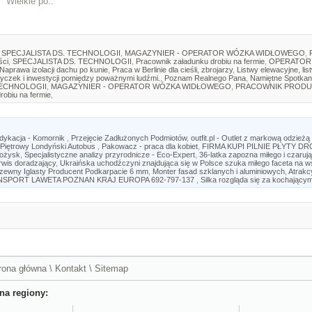
Wielkie po..
SPECJALISTA DS. TECHNOLOGII
,
MAGAZYNIER - OPERATOR WÓZKA WIDŁOWEGO
,
ści
,
SPECJALISTA DS. TECHNOLOGII
,
Pracownik załadunku drobiu na fermie
,
OPERATOR
Naprawa izolacji dachu po kunie
,
Praca w Berlinie dla cieśli, zbrojarzy
,
Listwy elewacyjne, lis
yczek i inwestycji pomiędzy poważnymi ludźmi.
,
Poznam Realnego Pana
,
Namiętne Spotkan
TECHNOLOGII
,
MAGAZYNIER - OPERATOR WÓZKA WIDŁOWEGO
,
PRACOWNIK PRODU
robiu na fermie
,
ndykacja - Komornik
,
Przejęcie Zadłużonych Podmiotów
,
outfit.pl - Outlet z markową odzieżą
Piętrowy Londyński Autobus
,
Pakowacz - praca dla kobiet
,
FIRMA KUPI PILNIE PŁYTY 
łożysk
,
Specjalistyczne analizy przyrodnicze - Eco-Expert
,
36-latka zapozna miłego i czar
rwis doradzający
,
Ukraińska uchodźczyni znajdująca się w Polsce szuka miłego faceta na w
Drzewny Iglasty Producent Podkarpacie 6 mm
,
Monter fasad szklanych i aluminiowych
,
Atrakc
NSPORT LAWETA POZNAN KRAJ EUROPA 692-797-137
,
Silka rozgląda się za kochając
rona główna
\
Kontakt
\
Sitemap
na regiony: