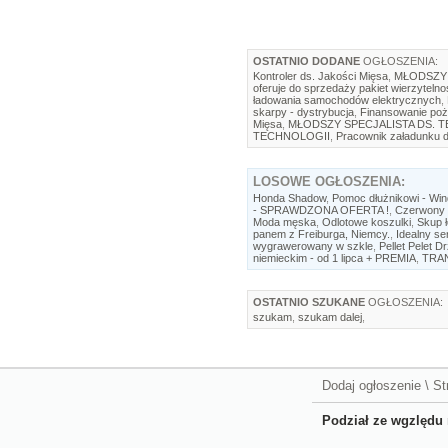
OSTATNIO DODANE
OGŁOSZENIA:
Kontroler ds. Jakości Mięsa
,
MŁODSZY 
oferuje do sprzedaży pakiet wierzytelno
ładowania samochodów elektrycznych
,
skarpy - dystrybucja
,
Finansowanie poż
Mięsa
,
MŁODSZY SPECJALISTA DS. 
TECHNOLOGII
,
Pracownik załadunku d
LOSOWE
OGŁOSZENIA:
Honda Shadow
,
Pomoc dłużnikowi - Wi
- SPRAWDZONA OFERTA !
,
Czerwony 
Moda męska
,
Odlotowe koszulki
,
Skup 
panem z Freiburga, Niemcy.
,
Idealny se
wygrawerowany w szkle
,
Pellet Pelet 
niemieckim - od 1 lipca + PREMIA
,
TRA
OSTATNIO SZUKANE
OGŁOSZENIA:
szukam
,
szukam dalej
,
Dodaj ogłoszenie
\
St
Podział ze wgzlędu 