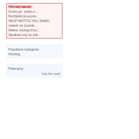
PROMOWANE:
Gooru.pl - jeden z ..
Rozbiórki,kruszen..
SKUP MOTOCYKLI SAMO..
świerk na żywoło..
Mielno noclegi Krys..
Spotkam się na sek..
Popularne kategorie:
Hosting
,
Polecamy:
Twój link tutaj?