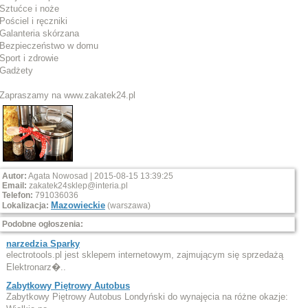
Sztućce i noże
Pościel i ręczniki
Galanteria skórzana
Bezpieczeństwo w domu
Sport i zdrowie
Gadżety
Zapraszamy na www.zakatek24.pl
Autor:
Agata Nowosad | 2015-08-15 13:39:25
Email:
zakatek24sklep@interia.pl
Telefon:
791036036
Mazowieckie
Lokalizacja:
(warszawa)
Podobne ogłoszenia:
narzedzia Sparky
electrotools.pl jest sklepem internetowym, zajmującym się sprzedażą
Elektronarz�..
Zabytkowy Piętrowy Autobus
Zabytkowy Piętrowy Autobus Londyński do wynajęcia na różne okazje: