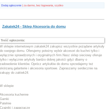
Dodaj ogłoszenie
| za darmo, bez logowania, szybko
Zakatek24 - Sklep Akcesoria do domu
Treść ogłoszenia:
W sklepie internetowym zakatek24 zakupisz wszystkie pożądane artykuły
do swojego domu. Oferujemy poteżny wybór akcesori do kuchni tylko i
wyłącznie sprawdzonych i oryginalnych firm.Nasz sklep sieciowy oferuje
tylko i wyłącznie artykuły bardzo dobrej jakośći gdyż dbamy o
zadowolenie klientów. Oprócz artykułów do domu sprzedajemy też
skórzaną galanterie i akcesoria sportowe. Zapraszamy serdecznie na
zakupy do zaktek24.
W sklepie
Akcesoria kuchenne
Garnki
Patelnie
Czajniki i zaparzacze