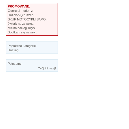
PROMOWANE:
Gooru.pl - jeden z ..
Rozbiórki,kruszen..
SKUP MOTOCYKLI SAMO..
świerk na żywoło..
Mielno noclegi Krys..
Spotkam się na sek..
Popularne kategorie:
Hosting
,
Polecamy:
Twój link tutaj?