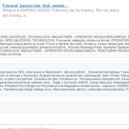
Fotograf, kamerzysta, ślub, wesele,..
Witajcie w ANANAS MEDIA! Polecamy się na imprezy. Dla nas praca
jest sztuką, a..
SPECJALISTA DS. TECHNOLOGII
,
MAGAZYNIER - OPERATOR WÓZKA WIDŁOWEGO
,
ści
,
SPECJALISTA DS. TECHNOLOGII
,
Pracownik załadunku drobiu na fermie
,
OPERATOR
Naprawa izolacji dachu po kunie
,
Praca w Berlinie dla cieśli, zbrojarzy
,
Listwy elewacyjne, lis
yczek i inwestycji pomiędzy poważnymi ludźmi.
,
Poznam Realnego Pana
,
Namiętne Spotkan
TECHNOLOGII
,
MAGAZYNIER - OPERATOR WÓZKA WIDŁOWEGO
,
PRACOWNIK PRODU
robiu na fermie
,
owni paczek DHL i inne prace w Niemczech - dla wszystkich.
,
Drukarnia Internetowa ? ww
sie ze mna jak z kochanka
,
Szukam faceta do spotkań bez zobowiązań, mam 23 lata
,
Pako
o, szybko i przyjemnie. Gotówka od ręki!
,
Porówneo.pl - Porównywarka Ubezpieczeń
,
Fest
arażowe,konstrukcje stalowe i inne.
,
Zegar z korzenia UNIKAT
,
Garaż blaszany drewnopodob
ska
,
Poradnia Psychologiczno-Psychiatryczna Magdalena Senderowska - zaprasza
,
ENERGPO
s.
,
Namietna potrzebuje stalego sexu
,
Warszawa Auto-alarmy i zabezpieczenia pojazdów
,
Pr