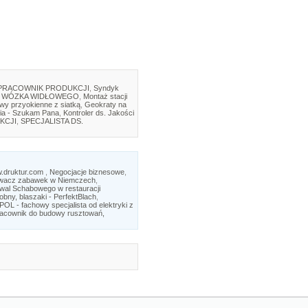
PRACOWNIK PRODUKCJI
,
Syndyk
 WÓZKA WIDŁOWEGO
,
Montaż stacji
twy przyokienne z siatką
,
Geokraty na
ia - Szukam Pana
,
Kontroler ds. Jakości
KCJI
,
SPECJALISTA DS.
w.druktur.com
,
Negocjacje biznesowe
,
wacz zabawek w Niemczech
,
iwal Schabowego w restauracji
ny, blaszaki - PerfektBlach
,
L - fachowy specjalista od elektryki z
acownik do budowy rusztowań,