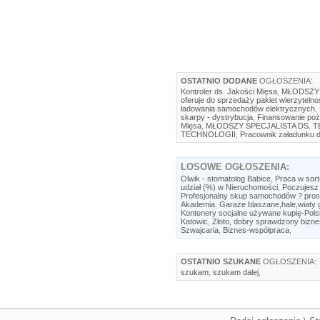
OSTATNIO DODANE
OGŁOSZENIA:
Kontroler ds. Jakości Mięsa
,
MŁODSZY 
oferuje do sprzedaży pakiet wierzytelno
ładowania samochodów elektrycznych
,
skarpy - dystrybucja
,
Finansowanie poż
Mięsa
,
MŁODSZY SPECJALISTA DS. 
TECHNOLOGII
,
Pracownik załadunku d
LOSOWE
OGŁOSZENIA:
Olwik - stomatolog Babice
,
Praca w sort
udział (%) w Nieruchomości
,
Poczujesz 
Profesjonalny skup samochodów ? prost
Akademia
,
Garaże blaszane,hale,wiaty g
Kontenery socjalne używane kupię-Pol
Katowic
,
Złoto, dobry sprawdzony bizne
Szwajcaria
,
Biznes-współpraca
,
OSTATNIO SZUKANE
OGŁOSZENIA:
szukam
,
szukam dalej
,