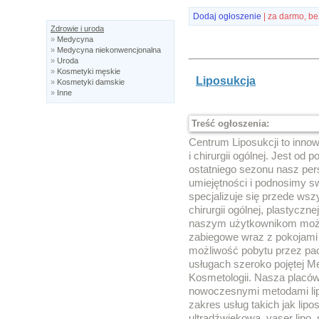
Dodaj ogłoszenie
| za darmo, be
Zdrowie i uroda
»
Medycyna
»
Medycyna niekonwencjonalna
»
Uroda
»
Kosmetyki męskie
Liposukcja
»
Kosmetyki damskie
»
Inne
Treść ogłoszenia:
Centrum Liposukcji to inno
i chirurgii ogólnej. Jest od 
ostatniego sezonu nasz per
umiejętności i podnosimy s
specjalizuje się przede wsz
chirurgii ogólnej, plastycznej
naszym użytkownikom moż
zabiegowe wraz z pokojami 
możliwość pobytu przez pac
usługach szeroko pojętej Me
Kosmetologii. Nasza placów
nowoczesnymi metodami lip
zakres usług takich jak lipo
ultradźwiękowa, vaser lipo, 