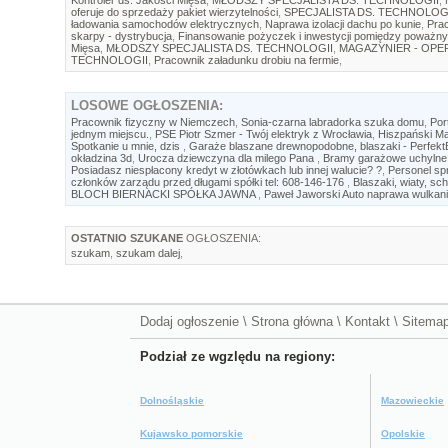
oferuje do sprzedaży pakiet wierzytelności
,
SPECJALISTA DS. TECHNOLOG
ładowania samochodów elektrycznych
,
Naprawa izolacji dachu po kunie
,
Prac
skarpy - dystrybucja
,
Finansowanie pożyczek i inwestycji pomiędzy poważny
Mięsa
,
MŁODSZY SPECJALISTA DS. TECHNOLOGII
,
MAGAZYNIER - OP
TECHNOLOGII
,
Pracownik załadunku drobiu na fermie
,
LOSOWE
OGŁOSZENIA:
Pracownik fizyczny w Niemczech
,
Sonia-czarna labradorka szuka domu
,
Por
jednym miejscu.
,
PSE Piotr Szmer - Twój elektryk z Wrocławia
,
Hiszpański Ma
Spotkanie u mnie, dzis
,
Garaże blaszane drewnopodobne, blaszaki - Perfekt
okładzina 3d
,
Urocza dziewczyna dla milego Pana
,
Bramy garażowe uchylne 
Posiadasz niespłacony kredyt w złotówkach lub innej walucie? ?
,
Personel sp
członków zarządu przed długami spółki tel: 608-146-176
,
Blaszaki, wiaty, sc
BLOCH BIERNACKI SPÓŁKA JAWNA
,
Paweł Jaworski Auto naprawa wulkani
OSTATNIO SZUKANE
OGŁOSZENIA:
szukam
,
szukam dalej
,
Dodaj ogłoszenie
\
Strona główna
\
Kontakt
\
Sitema
Podział ze wgzlędu na regiony:
Dolnośląskie
Mazowieckie
Kujawsko pomorskie
Opolskie