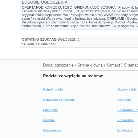
LOSOWE
OGŁOSZENIA:
OFERTA POD KONIEC LUTEGO! OPIEKUNKA DO SENIORA!
,
Pracownik fi
czekolady dla wszystkich - praca.
,
Szukasz lepszej pracy, ale nie masz kwali
oryginalność i bezpieczeństwo
,
Pozycjonowanie stron WWW
,
Dochody pasywne
salon fryzjerski Warszawa
,
Idealna hurtownia z odzieżą
,
ORIFLAME - Dołącz
Wyjątkowy prezent dla mamy Goździk 3D z Twoją dedykacją
,
Wózek Paletow
PerfektBlach
,
Garaże blaszane, kojec dla psa, hale stalowe
,
Skup Anglików, S
OSTATNIO SZUKANE
OGŁOSZENIA:
szukam
,
szukam dalej
,
Dodaj ogłoszenie
\
Strona główna
\
Kontakt
\
Sitema
Podział ze wgzlędu na regiony:
Dolnośląskie
Mazowieckie
Kujawsko pomorskie
Opolskie
Lubelskie
Podkarpacki
Łódzkie
Pomorskie
Małopolskie
Podlaskie