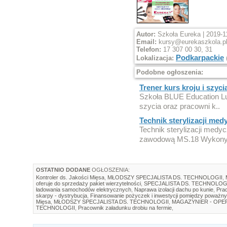
Autor:
Szkoła Eureka | 2019-1
Email:
kursy@eurekaszkola.p
Telefon:
17 307 00 30, 31
Podkarpackie
Lokalizacja:
Podobne ogłoszenia:
Trener kurs kroju i szyci
Szkoła BLUE Education Lub
szycia oraz pracowni k..
Technik sterylizacji med
Technik sterylizacji medy
zawodową MS.18 Wykony
OSTATNIO DODANE
OGŁOSZENIA:
Kontroler ds. Jakości Mięsa
,
MŁODSZY SPECJALISTA DS. TECHNOLOGII
,
oferuje do sprzedaży pakiet wierzytelności
,
SPECJALISTA DS. TECHNOLOG
ładowania samochodów elektrycznych
,
Naprawa izolacji dachu po kunie
,
Prac
skarpy - dystrybucja
,
Finansowanie pożyczek i inwestycji pomiędzy poważny
Mięsa
,
MŁODSZY SPECJALISTA DS. TECHNOLOGII
,
MAGAZYNIER - OP
TECHNOLOGII
,
Pracownik załadunku drobiu na fermie
,