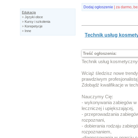
Dodaj ogłoszenie
| za darmo, be
Edukacja
»
Języki obce
»
Kursy i szkolenia
»
Korepetycje
»
Inne
Technik usług kosmet
Treść ogłoszenia:
Technik usług kosmetyczn
Wciąż śledzisz nowe trend
prawdziwym profesjonalistą
Zdobądź kwalifikacje w tec
Nauczymy Cię:
- wykonywania zabiegów w z
leczniczej i upiększającej,
- przeprowadzania zabiegów
rozpoznani,
- dobierania rodzaju zabie
rozpoznaniem,
-diagnozowania w oparciu 