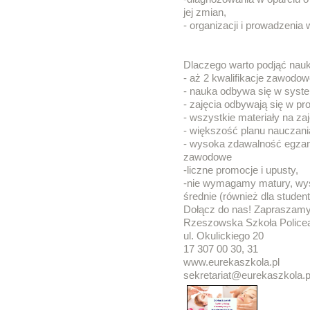
jej zmian,
- organizacji i prowadzenia 
Dlaczego warto podjąć nau
- aż 2 kwalifikacje zawodowe
- nauka odbywa się w syst
- zajęcia odbywają się w pr
- wszystkie materiały na za
- większość planu nauczani
- wysoka zdawalność egzami
zawodowe
-liczne promocje i upusty,
-nie wymagamy matury, wys
średnie (również dla student
Dołącz do nas! Zapraszamy
Rzeszowska Szkoła Police
ul. Okulickiego 20
17 307 00 30, 31
www.eurekaszkola.pl
sekretariat@eurekaszkola.p