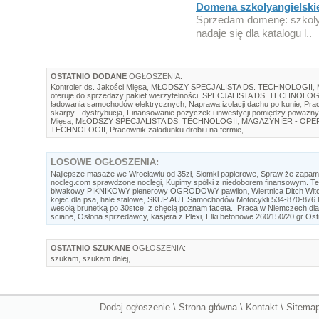
Domena szkolyangielski
Sprzedam domenę: szkolya
nadaje się dla katalogu l..
OSTATNIO DODANE
OGŁOSZENIA:
Kontroler ds. Jakości Mięsa
,
MŁODSZY SPECJALISTA DS. TECHNOLOGII
,
oferuje do sprzedaży pakiet wierzytelności
,
SPECJALISTA DS. TECHNOLOG
ładowania samochodów elektrycznych
,
Naprawa izolacji dachu po kunie
,
Prac
skarpy - dystrybucja
,
Finansowanie pożyczek i inwestycji pomiędzy poważny
Mięsa
,
MŁODSZY SPECJALISTA DS. TECHNOLOGII
,
MAGAZYNIER - OP
TECHNOLOGII
,
Pracownik załadunku drobiu na fermie
,
LOSOWE
OGŁOSZENIA:
Najlepsze masaże we Wrocławiu od 35zł
,
Słomki papierowe
,
Spraw że zapamię
nocleg.com sprawdzone noclegi
,
Kupimy spółki z niedoborem finansowym. Te
biwakowy PIKNIKOWY plenerowy OGRODOWY pawilon
,
Wiertnica Ditch Wit
kojec dla psa, hale stalowe
,
SKUP AUT Samochodów Motocykli 534-870-876 Naj
wesołą brunetką po 30stce, z chęcią poznam faceta.
,
Praca w Niemczech dla
sciane
,
Osłona sprzedawcy, kasjera z Plexi
,
Elki betonowe 260/150/20 gr Ost
OSTATNIO SZUKANE
OGŁOSZENIA:
szukam
,
szukam dalej
,
Dodaj ogłoszenie
\
Strona główna
\
Kontakt
\
Sitema