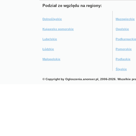
Podział ze wgzlędu na regiony:
Dolnośląskie
Mazowieckie
Kujawsko pomorskie
Opolskie
Lubelskie
Podkarpacki
Łódzkie
Pomorskie
Małopolskie
Podlaskie
Śląskie
© Copyright by Ogloszenia.anonser.pl, 2006-2026. Wszelkie p