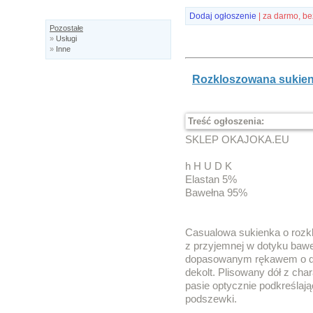
Dodaj ogłoszenie
| za darmo, be
Pozostałe
»
Usługi
»
Inne
Rozkloszowana sukien
Treść ogłoszenia:
SKLEP OKAJOKA.EU
h H U D K
Elastan 5%
Bawełna 95%
Casualowa sukienka o roz
z przyjemnej w dotyku bawe
dopasowanym rękawem o dług
dekolt. Plisowany dół z ch
pasie optycznie podkreślają
podszewki.