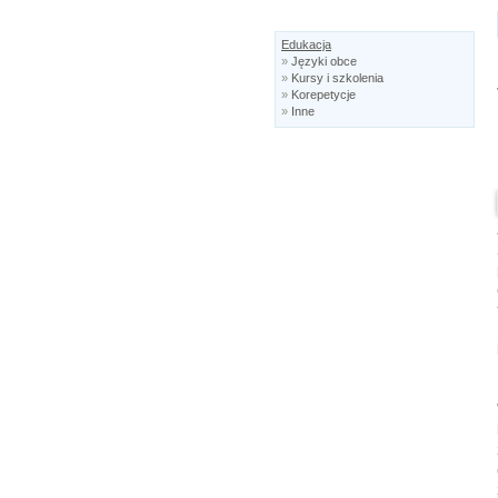
Edukacja
»
Języki obce
»
Kursy i szkolenia
»
Korepetycje
»
Inne