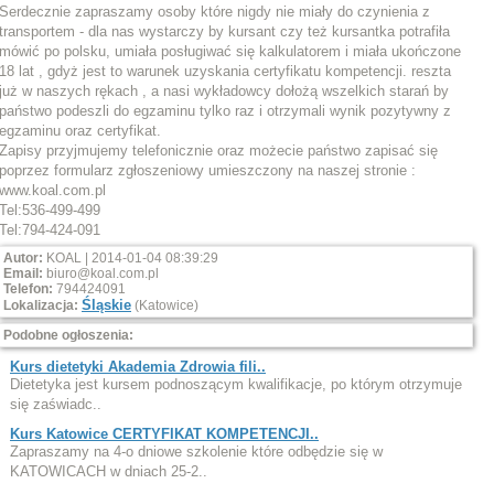
Serdecznie zapraszamy osoby które nigdy nie miały do czynienia z
transportem - dla nas wystarczy by kursant czy też kursantka potrafiła
mówić po polsku, umiała posługiwać się kalkulatorem i miała ukończone
18 lat , gdyż jest to warunek uzyskania certyfikatu kompetencji. reszta
już w naszych rękach , a nasi wykładowcy dołożą wszelkich starań by
państwo podeszli do egzaminu tylko raz i otrzymali wynik pozytywny z
egzaminu oraz certyfikat.
Zapisy przyjmujemy telefonicznie oraz możecie państwo zapisać się
poprzez formularz zgłoszeniowy umieszczony na naszej stronie :
www.koal.com.pl
Tel:536-499-499
Tel:794-424-091
Autor:
KOAL | 2014-01-04 08:39:29
Email:
biuro@koal.com.pl
Telefon:
794424091
Śląskie
Lokalizacja:
(Katowice)
Podobne ogłoszenia:
Kurs dietetyki Akademia Zdrowia fili..
Dietetyka jest kursem podnoszącym kwalifikacje, po którym otrzymuje
się zaświadc..
Kurs Katowice CERTYFIKAT KOMPETENCJI..
Zapraszamy na 4-o dniowe szkolenie które odbędzie się w
KATOWICACH w dniach 25-2..