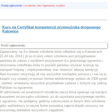
Dodaj ogłoszenie
| za darmo, bez logowania, szybko
Kurs na Certyfikat kompetencji przewoźnika drogowego
Katowice
Treść ogłoszenia:
Zapraszamy na 4-o dniowe szkolenie które odbędzie się w Katowicach
21-24 luty 2014 ( pt.so.ni.pon) celem szkolenia jest przygotowanie
państwa do zdania z wynikiem pozytywnym 4-o godzinnego egzaminu i
otrzymania certyfikatu który to pozwoli państwu uzyskać licencję na
transport krajowy i międzynarodowy oraz otworzyć własną spedycję.
Nasi kursanci otrzymują od nas wszystkie niezbędne pomoce ( i nie są to
książki czy ustawy) w postaci testów wielokrotnego wyboru ok.2300 pytań
, również omawiamy wszystkie przykładowe zadania z którymi się zetkną
Państwo na egzaminie.
W odróżnieniu od amatorskich ośrodków nasza firma opiekuje się każdym
kursantem od początku szkolenia ,aż do uzyskania pozytywnego wyniku
z egzaminu. nie podajemy godziny zakończenia w danym dniu szkolenia
gdyż wykładowcy w naszej firmie prowadzą zajęcia dopóki wszyscy nie
zrozumieją dokładnie wszystkich zagadnień.