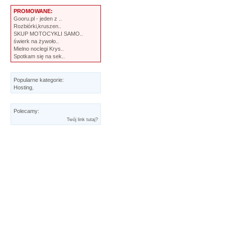
PROMOWANE:
Gooru.pl - jeden z ..
Rozbiórki,kruszen..
SKUP MOTOCYKLI SAMO..
świerk na żywoło..
Mielno noclegi Krys..
Spotkam się na sek..
Popularne kategorie:
Hosting
,
Polecamy:
Twój link tutaj?