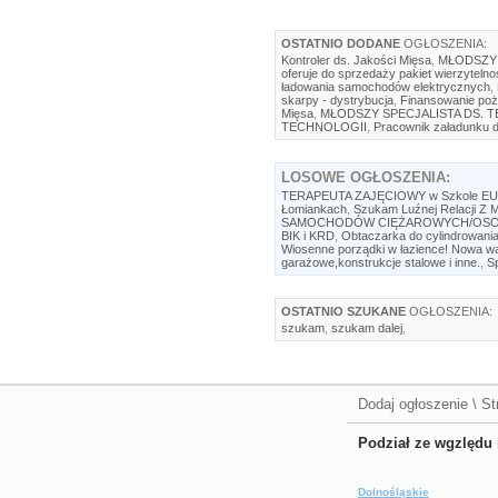
OSTATNIO DODANE
OGŁOSZENIA:
Kontroler ds. Jakości Mięsa
,
MŁODSZY 
oferuje do sprzedaży pakiet wierzytelno
ładowania samochodów elektrycznych
,
skarpy - dystrybucja
,
Finansowanie poż
Mięsa
,
MŁODSZY SPECJALISTA DS. 
TECHNOLOGII
,
Pracownik załadunku d
LOSOWE
OGŁOSZENIA:
TERAPEUTA ZAJĘCIOWY w Szkole E
Łomiankach
,
Szukam Luźnej Relacji Z
SAMOCHODÓW CIĘŻAROWYCH/OSO
BIK i KRD
,
Obtaczarka do cylindrowania 
Wiosenne porządki w łazience! Nowa wa
garażowe,konstrukcje stalowe i inne.
,
Sp
OSTATNIO SZUKANE
OGŁOSZENIA:
szukam
,
szukam dalej
,
Dodaj ogłoszenie
\
St
Podział ze wgzlędu 
Dolnośląskie