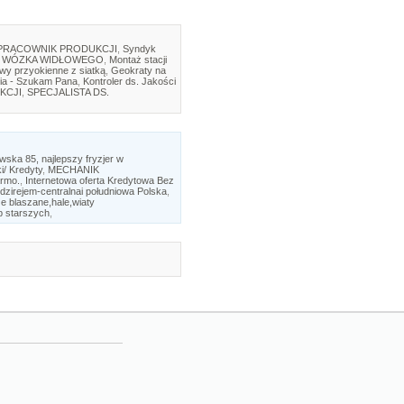
PRACOWNIK PRODUKCJI
,
Syndyk
 WÓZKA WIDŁOWEGO
,
Montaż stacji
twy przyokienne z siatką
,
Geokraty na
ia - Szukam Pana
,
Kontroler ds. Jakości
KCJI
,
SPECJALISTA DS.
ka 85, najlepszy fryzjer w
i/ Kredyty
,
MECHANIK
armo.
,
Internetowa oferta Kredytowa Bez
dzirejem-centralnai południowa Polska
,
e blaszane,hale,wiaty
b starszych
,