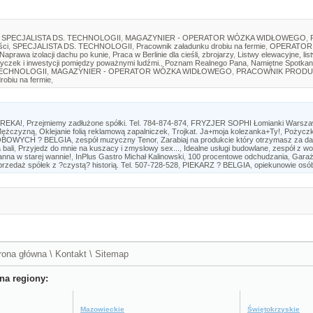
SPECJALISTA DS. TECHNOLOGII
,
MAGAZYNIER - OPERATOR WÓZKA WIDŁOWEGO
,
ści
,
SPECJALISTA DS. TECHNOLOGII
,
Pracownik załadunku drobiu na fermie
,
OPERATOR
Naprawa izolacji dachu po kunie
,
Praca w Berlinie dla cieśli, zbrojarzy
,
Listwy elewacyjne, lis
yczek i inwestycji pomiędzy poważnymi ludźmi.
,
Poznam Realnego Pana
,
Namiętne Spotkan
TECHNOLOGII
,
MAGAZYNIER - OPERATOR WÓZKA WIDŁOWEGO
,
PRACOWNIK PRODU
robiu na fermie
,
UREKA!
,
Przejmiemy zadłużone spółki. Tel. 784-874-874
,
FRYZJER SOPHI Łomianki Warszaws
 Mężczyzną
,
Oklejanie folią reklamową zapalniczek
,
Trojkat. Ja+moja kolezanka+Ty!
,
Pożyczk
BOWYCH ? BELGIA
,
zespół muzyczny Tenor
,
Zarabiaj na produkcie który otrzymasz za d
bali
,
Przyjedz do mnie na kuszacy i zmyslowy sex...
,
Idealne usługi budowlane
,
zespół z wo
nna w starej wannie!
,
InPlus Gastro Michał Kalinowski
,
100 procentowe odchudzania
,
Garaż
rzedaż spółek z ?czystą? historią. Tel. 507-728-528
,
PIEKARZ ? BELGIA
,
opiekunowie osó
rona główna
\
Kontakt
\
Sitemap
na regiony:
Mazowieckie
Świętokrzyskie