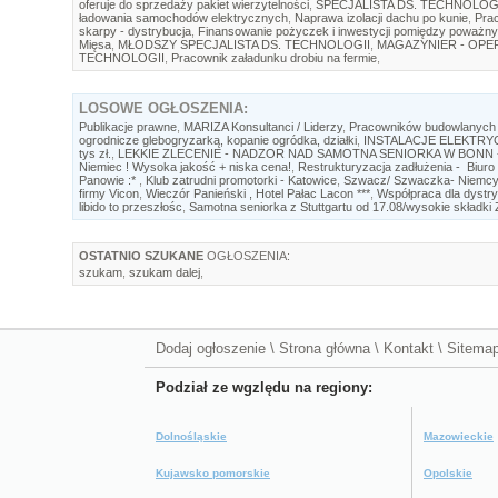
oferuje do sprzedaży pakiet wierzytelności
,
SPECJALISTA DS. TECHNOLOG
ładowania samochodów elektrycznych
,
Naprawa izolacji dachu po kunie
,
Prac
skarpy - dystrybucja
,
Finansowanie pożyczek i inwestycji pomiędzy poważny
Mięsa
,
MŁODSZY SPECJALISTA DS. TECHNOLOGII
,
MAGAZYNIER - OP
TECHNOLOGII
,
Pracownik załadunku drobiu na fermie
,
LOSOWE
OGŁOSZENIA:
Publikacje prawne
,
MARIZA Konsultanci / Liderzy
,
Pracowników budowlanych
ogrodnicze glebogryzarką, kopanie ogródka, działki
,
INSTALACJE ELEKTRYC
tys zł.
,
LEKKIE ZLECENIE - NADZOR NAD SAMOTNA SENIORKA W BONN - 
Niemiec ! Wysoka jakość + niska cena!
,
Restrukturyzacja zadłużenia - Biu
Panowie :*
,
Klub zatrudni promotorki - Katowice
,
Szwacz/ Szwaczka- Niemcy
firmy Vicon
,
Wieczór Panieński , Hotel Pałac Lacon ***
,
Współpraca dla dystr
libido to przeszłośc
,
Samotna seniorka z Stuttgartu od 17.08/wysokie składki
OSTATNIO SZUKANE
OGŁOSZENIA:
szukam
,
szukam dalej
,
Dodaj ogłoszenie
\
Strona główna
\
Kontakt
\
Sitema
Podział ze wgzlędu na regiony:
Dolnośląskie
Mazowieckie
Kujawsko pomorskie
Opolskie