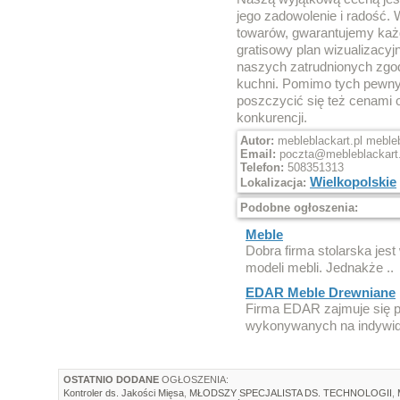
jego zadowolenie i radość. 
towarów, gwarantujemy każ
gratisowy plan wizualizacyj
naszych zatrudnionych zgo
kuchni. Pomimo tych pewnyc
poszczycić się też cenami o
konkurencji.
Autor:
mebleblackart.pl mebleb
Email:
poczta@mebleblackart.
Telefon:
508351313
Wielkopolskie
Lokalizacja:
Podobne ogłoszenia:
Meble
Dobra firma stolarska jest
modeli mebli. Jednakże ..
EDAR Meble Drewniane
Firma EDAR zajmuje się pr
wykonywanych na indywid
OSTATNIO DODANE
OGŁOSZENIA:
Kontroler ds. Jakości Mięsa
,
MŁODSZY SPECJALISTA DS. TECHNOLOGII
,