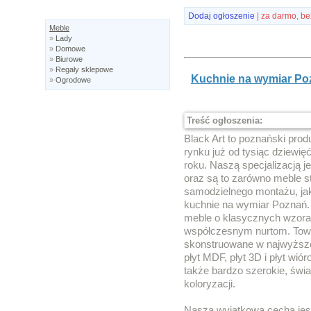
Dodaj ogłoszenie
| za darmo, be
Meble
»
Lady
»
Domowe
»
Biurowe
»
Regały sklepowe
Kuchnie na wymiar Po
»
Ogrodowe
Treść ogłoszenia:
Black Art to poznański prod
rynku już od tysiąc dziewię
roku. Naszą specjalizacją 
oraz są to zarówno meble s
samodzielnego montażu, jak
kuchnie na wymiar Poznań.
meble o klasycznych wzorach
współczesnym nurtom. Towa
skonstruowane w najwyższ
płyt MDF, płyt 3D i płyt wi
także bardzo szerokie, świ
koloryzacji.
Naszą wyjątkową cechą jest 