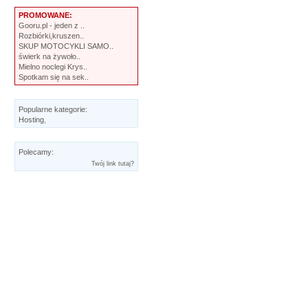
PROMOWANE:
Gooru.pl - jeden z ..
Rozbiórki,kruszen..
SKUP MOTOCYKLI SAMO..
świerk na żywoło..
Mielno noclegi Krys..
Spotkam się na sek..
Popularne kategorie:
Hosting
,
Polecamy:
Twój link tutaj?