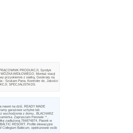
PRACOWNIK PRODUKCJI
,
Syndyk
 WÓZKA WIDŁOWEGO
,
Montaż stacji
twy przyokienne z siatką
,
Geokraty na
ia - Szukam Pana
,
Kontroler ds. Jakości
KCJI
,
SPECJALISTA DS.
ia nawet na dziś
,
READY MADE
ramy garażowe uchylne lub
ez wychodzenia z domu.
,
BLACHARZ
ks kamerka. Zapraszam Panowie :*
,
ółkę zadłużoną 784874874
,
Piasek w
BALTIC RESORT
,
Profile elewacyjne
 Collegium Balticum
,
opiekunowie osób