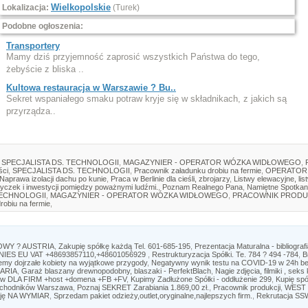
Wielkopolskie
Lokalizacja:
(Turek)
Podobne ogłoszenia:
Transportery
Mamy dziś przyjemność zaprosić wszystkich Państwa do tego,
żebyście z bliska ..
Kultowa restauracja w Warszawie ? Bu..
Sekret wspaniałego smaku potraw kryje się w składnikach, z jakich są
przyrządza..
SPECJALISTA DS. TECHNOLOGII
,
MAGAZYNIER - OPERATOR WÓZKA WIDŁOWEGO
,
ści
,
SPECJALISTA DS. TECHNOLOGII
,
Pracownik załadunku drobiu na fermie
,
OPERATOR
Naprawa izolacji dachu po kunie
,
Praca w Berlinie dla cieśli, zbrojarzy
,
Listwy elewacyjne, lis
yczek i inwestycji pomiędzy poważnymi ludźmi.
,
Poznam Realnego Pana
,
Namiętne Spotkan
TECHNOLOGII
,
MAGAZYNIER - OPERATOR WÓZKA WIDŁOWEGO
,
PRACOWNIK PRODU
robiu na fermie
,
WY ? AUSTRIA
,
Zakupię spółkę każdą Tel. 601-685-195
,
Prezentacja Maturalna - bibliograf
ES EU VAT +48693857110,+48601056929
,
Restrukturyzacja Spółki. Te. 784 ? 494 -784
,
B
emy dojrzałe kobiety na wyjątkowe przygody
,
Negatywny wynik testu na COVID-19 w 24h b
ARIA
,
Garaż blaszany drewnopodobny, blaszaki - PerfektBlach
,
Nagie zdjęcia, filmiki , se
www DLA FIRM +host +domena +FB +FV
,
Kupimy Zadłużone Spółki - oddłużenie 299
,
Kupię sp
, chodników Warszawa
,
Poznaj SEKRET Zarabiania 1.869,00 zł.
,
Pracownik produkcji
,
WEST 
ację NA WYMIAR
,
Sprzedam pakiet odzieży,outlet,oryginalne,najlepszych firm.
,
Rekrutacja SSW