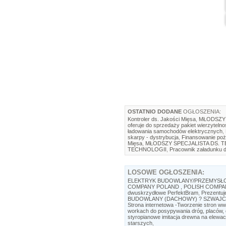
OSTATNIO DODANE
OGŁOSZENIA:
Kontroler ds. Jakości Mięsa
,
MŁODSZY 
oferuje do sprzedaży pakiet wierzytelno
ładowania samochodów elektrycznych
,
skarpy - dystrybucja
,
Finansowanie poż
Mięsa
,
MŁODSZY SPECJALISTA DS. 
TECHNOLOGII
,
Pracownik załadunku d
LOSOWE
OGŁOSZENIA:
ELEKTRYK BUDOWLANY/PRZEMYSŁO
COMPANY POLAND , POLISH COMPANI
dwuskrzydłowe PerfektBram
,
Prezentuj
BUDOWLANY (DACHOWY) ? SZWAJC
Strona internetowa -Tworzenie stron 
workach do posypywania dróg, placów
styropianowe imitacja drewna na elew
starszych
,