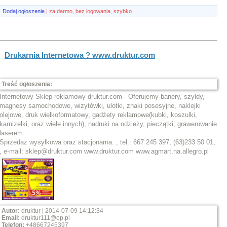
Dodaj ogłoszenie
| za darmo, bez logowania, szybko
Drukarnia Internetowa ? www.druktur.com
Treść ogłoszenia:
Internetowy Sklep reklamowy druktur.com - Oferujemy banery, szyldy,
magnesy samochodowe, wizytówki, ulotki, znaki posesyjne, naklejki
olejowe, druk wielkoformatowy, gadżety reklamowe(kubki, koszulki,
kamizelki, oraz wiele innych), nadruki na odzieży, pieczątki, grawerowanie
laserem.
Sprzedaż wysyłkowa oraz stacjonarna. , tel.: 667 245 397, (63)233 50 01,
, e-mail: sklep@druktur.com www.druktur.com www.agmart.na.allegro.pl
Autor:
druktur | 2014-07-09 14:12:34
Email:
druktur111@op.pl
Telefon:
+48667245397