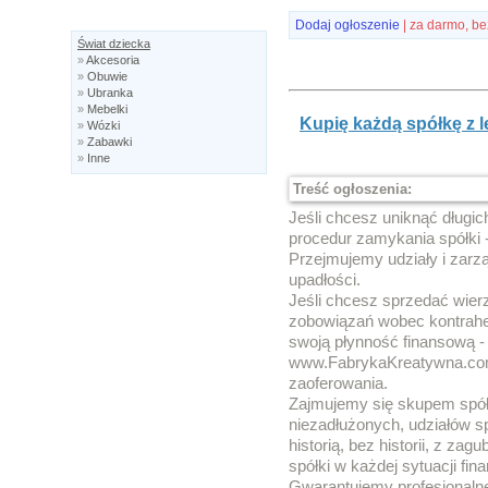
Dodaj ogłoszenie
| za darmo, be
Świat dziecka
»
Akcesoria
»
Obuwie
»
Ubranka
»
Mebelki
Kupię każdą spółkę z l
»
Wózki
»
Zabawki
»
Inne
Treść ogłoszenia:
Jeśli chcesz uniknąć długi
procedur zamykania spółki -
Przejmujemy udziały i zarzą
upadłości.
Jeśli chcesz sprzedać wier
zobowiązań wobec kontrah
swoją płynność finansową - 
www.FabrykaKreatywna.co
zaoferowania.
Zajmujemy się skupem spół
niezadłużonych, udziałów spó
historią, bez historii, z za
spółki w każdej sytuacji fin
Gwarantujemy profesjonalne