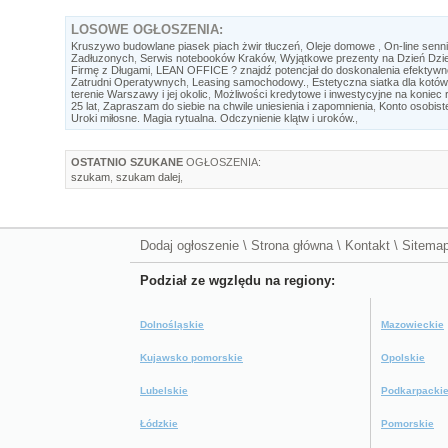
LOSOWE
OGŁOSZENIA:
Kruszywo budowlane piasek piach żwir tłuczeń
,
Oleje domowe
,
On-line senn
Zadłuzonych
,
Serwis notebooków Kraków
,
Wyjątkowe prezenty na Dzień Dzi
Firmę z Długami
,
LEAN OFFICE ? znajdź potencjał do doskonalenia efektywno
Zatrudni Operatywnych
,
Leasing samochodowy.
,
Estetyczna siatka dla kotów
terenie Warszawy i jej okolic
,
Możliwości kredytowe i inwestycyjne na koniec
25 lat
,
Zapraszam do siebie na chwile uniesienia i zapomnienia
,
Konto osobist
Uroki miłosne. Magia rytualna. Odczynienie klątw i uroków.
,
OSTATNIO SZUKANE
OGŁOSZENIA:
szukam
,
szukam dalej
,
Dodaj ogłoszenie
\
Strona główna
\
Kontakt
\
Sitema
Podział ze wgzlędu na regiony:
Dolnośląskie
Mazowieckie
Kujawsko pomorskie
Opolskie
Lubelskie
Podkarpacki
Łódzkie
Pomorskie