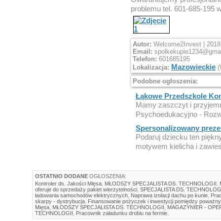
problemu tel. 601-685-195
Autor:
Welcome2Invest | 2018-
Email:
spolkekupie1234@gma
Telefon:
601685195
Mazowieckie
Lokalizacja:
(
Podobne ogłoszenia:
Łąkowe Przedszkole Kons
Mamy zaszczyt i przyjem
Psychoedukacyjno - Rozw
Spersonalizowany prezen
Podaruj dziecku ten piękn
motywem kielicha i zawies
OSTATNIO DODANE
OGŁOSZENIA:
Kontroler ds. Jakości Mięsa
,
MŁODSZY SPECJALISTA DS. TECHNOLOGII
,
oferuje do sprzedaży pakiet wierzytelności
,
SPECJALISTA DS. TECHNOLOG
ładowania samochodów elektrycznych
,
Naprawa izolacji dachu po kunie
,
Prac
skarpy - dystrybucja
,
Finansowanie pożyczek i inwestycji pomiędzy poważny
Mięsa
,
MŁODSZY SPECJALISTA DS. TECHNOLOGII
,
MAGAZYNIER - OP
TECHNOLOGII
,
Pracownik załadunku drobiu na fermie
,