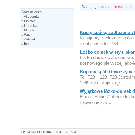
Dodaj ogłoszenie
| za darmo, be
Świat dziecka
»
Akcesoria
»
Obuwie
»
Ubranka
»
Mebelki
Kupię spółkę zadłużoną 7
»
Wózki
Kupujemy zadłużone spółki 
»
Zabawki
działalności tel. 784..
»
Inne
Łóżko domek w stylu sk
Łóżko domek dla dzieci w s
sosnowego pierwszej jako�
Kupimy spółki inwestycyjn
Tel. 728 – 128- 728 Jesteśm
1999 roku. Zajmując ..
Wyjątkowe łóżko-domek d
Firma ‘’Edinos’’ oferuje łóż
najważniejszy ..
OSTATNIO DODANE
OGŁOSZENIA: