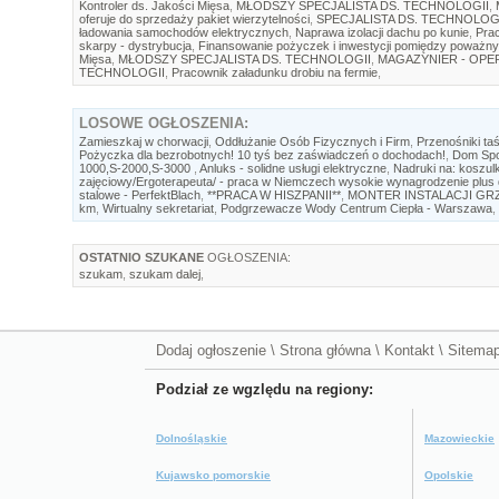
Kontroler ds. Jakości Mięsa
,
MŁODSZY SPECJALISTA DS. TECHNOLOGII
,
oferuje do sprzedaży pakiet wierzytelności
,
SPECJALISTA DS. TECHNOLOG
ładowania samochodów elektrycznych
,
Naprawa izolacji dachu po kunie
,
Prac
skarpy - dystrybucja
,
Finansowanie pożyczek i inwestycji pomiędzy poważny
Mięsa
,
MŁODSZY SPECJALISTA DS. TECHNOLOGII
,
MAGAZYNIER - OP
TECHNOLOGII
,
Pracownik załadunku drobiu na fermie
,
LOSOWE
OGŁOSZENIA:
Zamieszkaj w chorwacji
,
Oddłużanie Osób Fizycznych i Firm
,
Przenośniki t
Pożyczka dla bezrobotnych! 10 tyś bez zaświadczeń o dochodach!
,
Dom Spo
1000,S-2000,S-3000
,
Anluks - solidne usługi elektryczne
,
Nadruki na: koszul
zajęciowy/Ergoterapeuta/ - praca w Niemczech wysokie wynagrodzenie plus 
stalowe - PerfektBlach
,
**PRACA W HISZPANII**
,
MONTER INSTALACJI GR
km
,
Wirtualny sekretariat
,
Podgrzewacze Wody Centrum Ciepła - Warszawa
,
OSTATNIO SZUKANE
OGŁOSZENIA:
szukam
,
szukam dalej
,
Dodaj ogłoszenie
\
Strona główna
\
Kontakt
\
Sitema
Podział ze wgzlędu na regiony:
Dolnośląskie
Mazowieckie
Kujawsko pomorskie
Opolskie