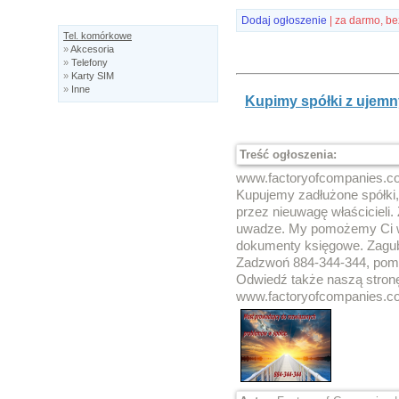
Dodaj ogłoszenie
| za darmo, be
Tel. komórkowe
»
Akcesoria
»
Telefony
»
Karty SIM
»
Inne
Kupimy spółki z ujemn
Treść ogłoszenia:
www.factoryofcompanies.co
Kupujemy zadłużone spółki,
przez nieuwagę właścicieli.
uwadze. My pomożemy Ci wy
dokumenty księgowe. Zagubi
Zadzwoń 884-344-344, pomo
Odwiedź także naszą stronę
www.factoryofcompanies.c