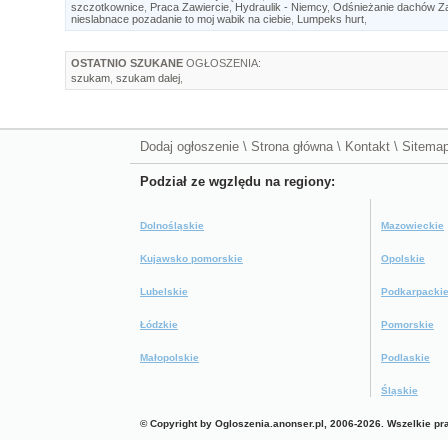
szczotkownice
,
Praca Zawiercie
,
Hydraulik - Niemcy
,
Odśnieżanie dachów Za
nieslabnace pozadanie to moj wabik na ciebie
,
Lumpeks hurt
,
OSTATNIO SZUKANE
OGŁOSZENIA:
szukam
,
szukam dalej
,
Dodaj ogłoszenie
\
Strona główna
\
Kontakt
\
Sitema
Podział ze wgzlędu na regiony:
Dolnośląskie
Mazowieckie
Kujawsko pomorskie
Opolskie
Lubelskie
Podkarpacki
Łódzkie
Pomorskie
Małopolskie
Podlaskie
Śląskie
© Copyright by Ogloszenia.anonser.pl, 2006-2026. Wszelkie p