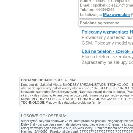
Autor:
Factory of Companies |
Email:
spolkekupie1234@gma
Telefon:
884344344
Mazowieckie
Lokalizacja:
(
Podobne ogłoszenia:
Polecamy wzmacniacz H
Prowadzimy sprzedaż hur
GSM. Polecamy model wz
Etui na telefon - szeroki
Etui na telefon - szeroki w
Zapraszamy na zakupy do 
OSTATNIO DODANE
OGŁOSZENIA:
Kontroler ds. Jakości Mięsa
,
MŁODSZY SPECJALISTA DS. TECHNOLOGII
,
oferuje do sprzedaży pakiet wierzytelności
,
SPECJALISTA DS. TECHNOLOG
ładowania samochodów elektrycznych
,
Naprawa izolacji dachu po kunie
,
Prac
skarpy - dystrybucja
,
Finansowanie pożyczek i inwestycji pomiędzy poważny
Mięsa
,
MŁODSZY SPECJALISTA DS. TECHNOLOGII
,
MAGAZYNIER - OP
TECHNOLOGII
,
Pracownik załadunku drobiu na fermie
,
LOSOWE
OGŁOSZENIA:
super tytoń! szybka dostawa! 75 zł!
,
dam prace za granica
,
Negocjacje bizn
DidexStal - garaże blaszane, hale stalowe oraz gięcie blach
,
Chętna na igrasz
relacji w związkach * Walczcie o to, co Was łączy!
,
Szukam faceta bez zobo
Niemiec! JAKOŚĆ ! Przekonaj się sam!
,
???????? ??????????? ? ????????