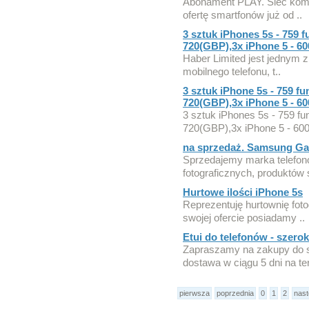
Abonament PLAY. Sieć kom
ofertę smartfonów już od ..
3 sztuk iPhones 5s - 759 
720(GBP),3x iPhone 5 - 6
Haber Limited jest jednym z
mobilnego telefonu, t..
3 sztuk iPhone 5s - 759 f
720(GBP),3x iPhone 5 - 6
3 sztuk iPhones 5s - 759 f
720(GBP),3x iPhone 5 - 600
na sprzedaż. Samsung Gal
Sprzedajemy marka telefo
fotograficznych, produktów s
Hurtowe ilości iPhone 5s
Reprezentuję hurtownię foto
swojej ofercie posiadamy ..
Etui do telefonów - szerok
Zapraszamy na zakupy do s
dostawa w ciągu 5 dni na ter
pierwsza
poprzednia
0
1
2
nas