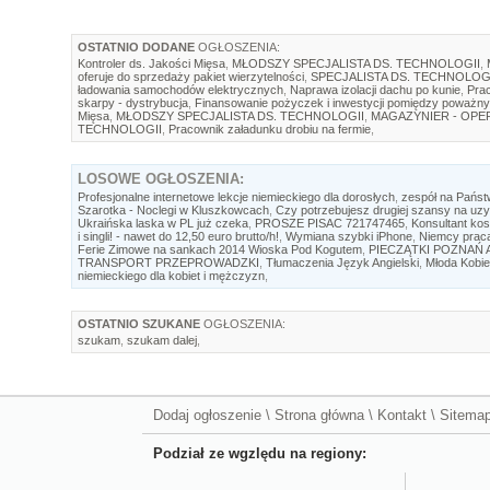
OSTATNIO DODANE
OGŁOSZENIA:
Kontroler ds. Jakości Mięsa
,
MŁODSZY SPECJALISTA DS. TECHNOLOGII
,
oferuje do sprzedaży pakiet wierzytelności
,
SPECJALISTA DS. TECHNOLOG
ładowania samochodów elektrycznych
,
Naprawa izolacji dachu po kunie
,
Prac
skarpy - dystrybucja
,
Finansowanie pożyczek i inwestycji pomiędzy poważny
Mięsa
,
MŁODSZY SPECJALISTA DS. TECHNOLOGII
,
MAGAZYNIER - OP
TECHNOLOGII
,
Pracownik załadunku drobiu na fermie
,
LOSOWE
OGŁOSZENIA:
Profesjonalne internetowe lekcje niemieckiego dla dorosłych
,
zespół na Państ
Szarotka - Noclegi w Kluszkowcach
,
Czy potrzebujesz drugiej szansy na uzy
Ukraińska laska w PL już czeka
,
PROSZE PISAC 721747465
,
Konsultant ko
i singli! - nawet do 12,50 euro brutto/h!
,
Wymiana szybki iPhone
,
Niemcy praca
Ferie Zimowe na sankach 2014 Wioska Pod Kogutem
,
PIECZĄTKI POZNAŃ A
TRANSPORT PRZEPROWADZKI
,
Tłumaczenia Język Angielski
,
Młoda Kobi
niemieckiego dla kobiet i mężczyzn
,
OSTATNIO SZUKANE
OGŁOSZENIA:
szukam
,
szukam dalej
,
Dodaj ogłoszenie
\
Strona główna
\
Kontakt
\
Sitema
Podział ze wgzlędu na regiony: