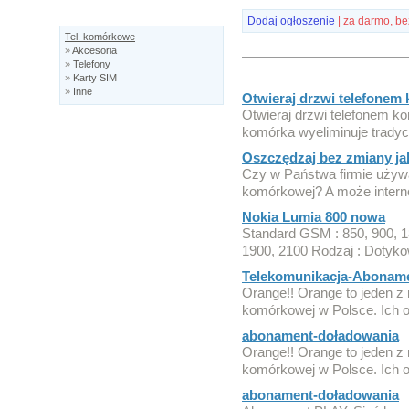
Dodaj ogłoszenie
| za darmo, be
Tel. komórkowe
»
Akcesoria
»
Telefony
»
Karty SIM
»
Inne
Otwieraj drzwi telefonem
Otwieraj drzwi telefonem 
komórka wyeliminuje tradyc
Oszczędzaj bez zmiany ja
Czy w Państwa firmie używa s
komórkowej? A może interne
Nokia Lumia 800 nowa
Standard GSM : 850, 900, 
1900, 2100 Rodzaj : Dotyko
Telekomunikacja-Aboname
Orange!! Orange to jeden z
komórkowej w Polsce. Ich o
abonament-doładowania
Orange!! Orange to jeden z
komórkowej w Polsce. Ich o
abonament-doładowania