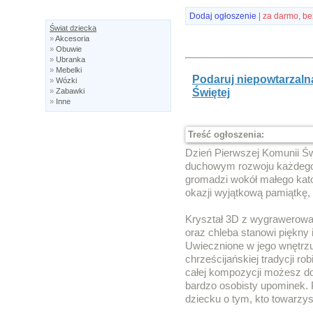
Dodaj ogłoszenie
| za darmo, be
Świat dziecka
»
Akcesoria
»
Obuwie
»
Ubranka
»
Mebelki
Podaruj niepowtarzaln
»
Wózki
Świętej
»
Zabawki
»
Inne
Treść ogłoszenia:
Dzień Pierwszej Komunii Św
duchowym rozwoju każdego d
gromadzi wokół małego katol
okazji wyjątkową pamiątkę, 
Kryształ 3D z wygrawerowa
oraz chleba stanowi piękny 
Uwiecznione w jego wnętrz
chrześcijańskiej tradycji r
całej kompozycji możesz d
bardzo osobisty upominek. 
dziecku o tym, kto towarzys