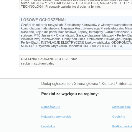
Mięsa
,
MŁODSZY SPECJALISTA DS. TECHNOLOGII
,
MAGAZYNIER - OP
TECHNOLOGII
,
Pracownik załadunku drobiu na fermie
,
LOSOWE
OGŁOSZENIA:
Części do tokarek rosyjskich
,
Zatrudnimy Kierowców z własnym samochod
kojec dla psa, hala stalowa
,
Naprawa Restrukturyzacja Przedsiebiorstw
,
Masa
blaszane, kojce dla psów, hale stalowe
,
Tapety, fototapety
,
Garaże blaszane, w
stalowe
,
MTB Jasiński - Okna i drzwi
,
Garaże blaszane, blaszaki - PerfektBl
Wołomin i woj. mazowieckie
,
Domy pod klucz
,
Sztukateria Elewacyjna Styr
PerfektBlach
,
INSTALACJE ELEKTRYCZNE krakow wieliczka ,ODGROMOW
MONTAŻ
,
Uzywana wtryskarka Battenfeld HM 6500-2800 UNILOG B4
,
OSTATNIO SZUKANE
OGŁOSZENIA:
szukam
,
szukam dalej
,
Dodaj ogłoszenie
\
Strona główna
\
Kontakt
\
Sitema
Podział ze wgzlędu na regiony:
Dolnośląskie
Mazowieckie
Kujawsko pomorskie
Opolskie
Lubelskie
Podkarpacki