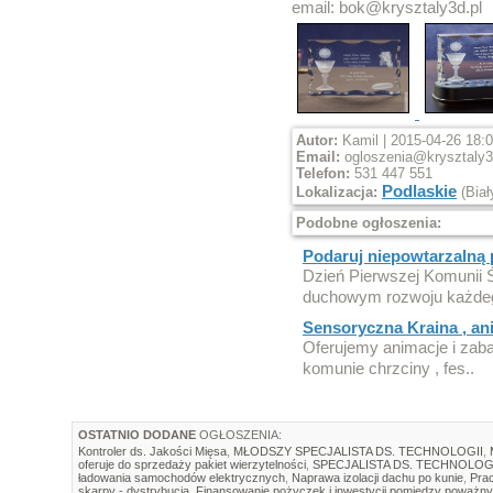
email: bok@krysztaly3d.pl
Autor:
Kamil | 2015-04-26 18:
Email:
ogloszenia@krysztaly3
Telefon:
531 447 551
Podlaskie
Lokalizacja:
(Biał
Podobne ogłoszenia:
Podaruj niepowtarzalną 
Dzień Pierwszej Komunii 
duchowym rozwoju każdeg
Sensoryczna Kraina , ani
Oferujemy animacje i zabaw
komunie chrzciny , fes..
OSTATNIO DODANE
OGŁOSZENIA:
Kontroler ds. Jakości Mięsa
,
MŁODSZY SPECJALISTA DS. TECHNOLOGII
,
oferuje do sprzedaży pakiet wierzytelności
,
SPECJALISTA DS. TECHNOLOG
ładowania samochodów elektrycznych
,
Naprawa izolacji dachu po kunie
,
Prac
skarpy - dystrybucja
,
Finansowanie pożyczek i inwestycji pomiędzy poważny