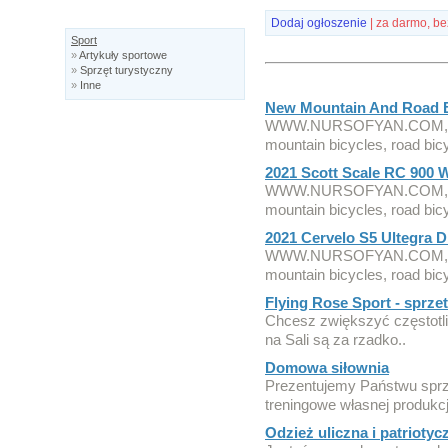
Dodaj ogłoszenie
| za darmo, be
Sport
»
Artykuły sportowe
»
Sprzęt turystyczny
»
Inne
New Mountain And Road B
WWW.NURSOFYAN.COM, We s
mountain bicycles, road bicy
2021 Scott Scale RC 900 
WWW.NURSOFYAN.COM, We s
mountain bicycles, road bicy
2021 Cervelo S5 Ultegra D
WWW.NURSOFYAN.COM, We s
mountain bicycles, road bicy
Flying Rose Sport - sprzet
Chcesz zwiększyć częstotl
na Sali są za rzadko..
Domowa siłownia
Prezentujemy Państwu sprzę
treningowe własnej produkcji
Odzież uliczna i patriotyc