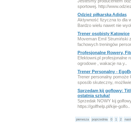
Jesteśmy producentem odzie
sportowej. http://www.odziez
Odzież piłkarska Adidas
Aktywność fizyczna to dla 
Bardzo wielu nawet nie wyo
Trener osobisty Katowice
Moveman Emil Strumiński z
fachowych treningów person
Profesjonalne Rowery, Fi
Efektowni.pl profesjonalne 
ogrodowe , wakacje na y..
Trener Personalny - EgoB
Trener personalny pomoże
sposób skuteczny, możliwie
Sprzedam kij goflowy: Tit
ostatnia sztuka!
Sprzedak NOWY kij golfowy :
https://golfhelp.pl/kije-golfo..
pierwsza
poprzednia
0
1
2
nas