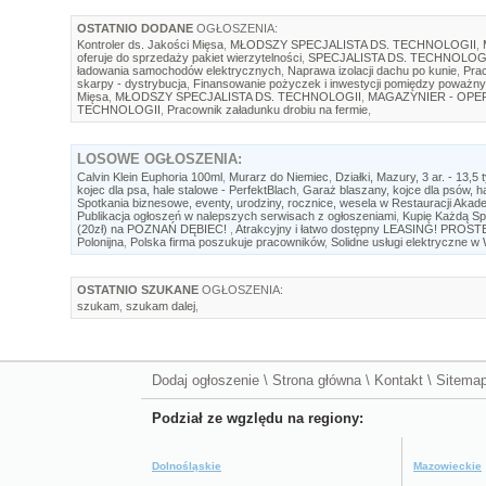
OSTATNIO DODANE
OGŁOSZENIA:
Kontroler ds. Jakości Mięsa
,
MŁODSZY SPECJALISTA DS. TECHNOLOGII
,
oferuje do sprzedaży pakiet wierzytelności
,
SPECJALISTA DS. TECHNOLOG
ładowania samochodów elektrycznych
,
Naprawa izolacji dachu po kunie
,
Prac
skarpy - dystrybucja
,
Finansowanie pożyczek i inwestycji pomiędzy poważny
Mięsa
,
MŁODSZY SPECJALISTA DS. TECHNOLOGII
,
MAGAZYNIER - OP
TECHNOLOGII
,
Pracownik załadunku drobiu na fermie
,
LOSOWE
OGŁOSZENIA:
Calvin Klein Euphoria 100ml
,
Murarz do Niemiec
,
Działki, Mazury, 3 ar. - 13,5 t
kojec dla psa, hale stalowe - PerfektBlach
,
Garaż blaszany, kojce dla psów, h
Spotkania biznesowe, eventy, urodziny, rocznice, wesela w Restauracji Akad
Publikacja ogłoszeń w nalepszych serwisach z ogłoszeniami
,
Kupię Każdą Spó
(20zł) na POZNAŃ DĘBIEC!
,
Atrakcyjny i łatwo dostępny LEASING! PROS
Polonijna
,
Polska firma poszukuje pracowników
,
Solidne usługi elektryczne w 
OSTATNIO SZUKANE
OGŁOSZENIA:
szukam
,
szukam dalej
,
Dodaj ogłoszenie
\
Strona główna
\
Kontakt
\
Sitema
Podział ze wgzlędu na regiony:
Dolnośląskie
Mazowieckie