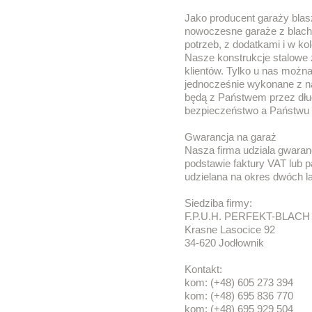
Jako producent garaży bla
nowoczesne garaże z blach
potrzeb, z dodatkami i w ko
Nasze konstrukcje stalowe
klientów. Tylko u nas możn
jednocześnie wykonane z n
będą z Państwem przez dług
bezpieczeństwo a Państwu
Gwarancja na garaż
Nasza firma udziala gwaran
podstawie faktury VAT lub 
udzielana na okres dwóch la
Siedziba firmy:
F.P.U.H. PERFEKT-BLACH
Krasne Lasocice 92
34-620 Jodłownik
Kontakt:
kom: (+48) 605 273 394
kom: (+48) 695 836 770
kom: (+48) 695 929 504