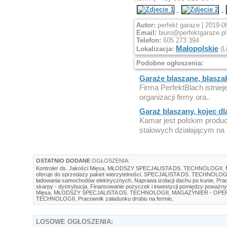
Autor:
perfekt garaze | 2019-0
Email:
biuro@perfektgaraze.pl
Telefon:
605 273 394
Małopolskie
Lokalizacja:
(L
Podobne ogłoszenia:
Garaże blaszane, blaszaki
Firma PerfektBlach istniej
organizacji firmy ora..
Garaż blaszany, kojec dla
Kamar jest polskim produc
stalowych działającym na 
OSTATNIO DODANE
OGŁOSZENIA:
Kontroler ds. Jakości Mięsa
,
MŁODSZY SPECJALISTA DS. TECHNOLOGII
,
oferuje do sprzedaży pakiet wierzytelności
,
SPECJALISTA DS. TECHNOLOG
ładowania samochodów elektrycznych
,
Naprawa izolacji dachu po kunie
,
Prac
skarpy - dystrybucja
,
Finansowanie pożyczek i inwestycji pomiędzy poważny
Mięsa
,
MŁODSZY SPECJALISTA DS. TECHNOLOGII
,
MAGAZYNIER - OP
TECHNOLOGII
,
Pracownik załadunku drobiu na fermie
,
LOSOWE
OGŁOSZENIA: