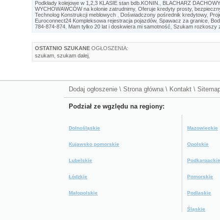
Podkłady kolejowe w 1,2,3 KLASIE stan bdb.KONIN.
,
BLACHARZ DACHOWY
WYCHOWAWCÓW na kolonie zatrudnimy
,
Oferuje kredyty prosty, bezpieczny
Technolog Konstrukcji meblowych
,
Doświadczony pośrednik kredytowy
,
Proj
Euroconnect24 Kompleksowa rejestracja pojazdów
,
Spawacz za granice
,
Bod
784-874-874
,
Mam tylko 20 lat i doskwiera mi samotność
,
Szukam rozkoszy 
OSTATNIO SZUKANE
OGŁOSZENIA:
szukam
,
szukam dalej
,
Dodaj ogłoszenie
\
Strona główna
\
Kontakt
\
Sitema
Podział ze wgzlędu na regiony:
Dolnośląskie
Mazowieckie
Kujawsko pomorskie
Opolskie
Lubelskie
Podkarpacki
Łódzkie
Pomorskie
Małopolskie
Podlaskie
Śląskie