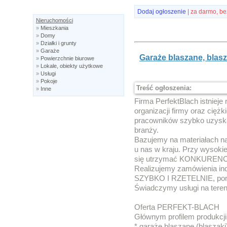
Dodaj ogłoszenie
| za darmo, be
Nieruchomości
»
Mieszkania
»
Domy
»
Działki i grunty
»
Garaże
Garaże blaszane, blasz
»
Powierzchnie biurowe
»
Lokale, obiekty użytkowe
»
Usługi
»
Pokoje
Treść ogłoszenia:
»
Inne
Firma PerfektBlach istnieje 
organizacji firmy oraz cięż
pracowników szybko uzysk
branży.
Bazujemy na materiałach n
u nas w kraju. Przy wysoki
się utrzymać KONKUREN
Realizujemy zamówienia ind
SZYBKO I RZETELNIE, po
Świadczymy usługi na tereni
Oferta PERFEKT-BLACH
Głównym profilem produkcji 
* garaże blaszane (blaszaki