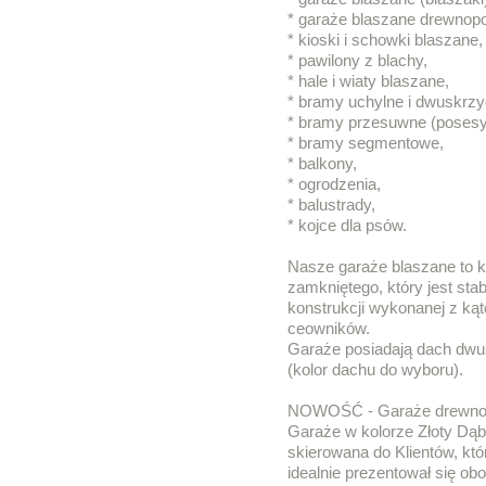
* garaże blaszane drewnop
* kioski i schowki blaszane,
* pawilony z blachy,
* hale i wiaty blaszane,
* bramy uchylne i dwuskrzy
* bramy przesuwne (posesy
* bramy segmentowe,
* balkony,
* ogrodzenia,
* balustrady,
* kojce dla psów.
Nasze garaże blaszane to k
zamkniętego, który jest stab
konstrukcji wykonanej z ką
ceowników.
Garaże posiadają dach dw
(kolor dachu do wyboru).
NOWOŚĆ - Garaże drewno
Garaże w kolorze Złoty Dąb
skierowana do Klientów, któr
idealnie prezentował się ob