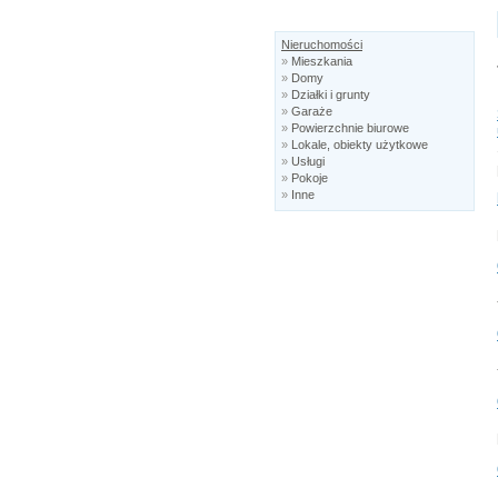
Nieruchomości
»
Mieszkania
»
Domy
»
Działki i grunty
»
Garaże
»
Powierzchnie biurowe
»
Lokale, obiekty użytkowe
»
Usługi
»
Pokoje
»
Inne