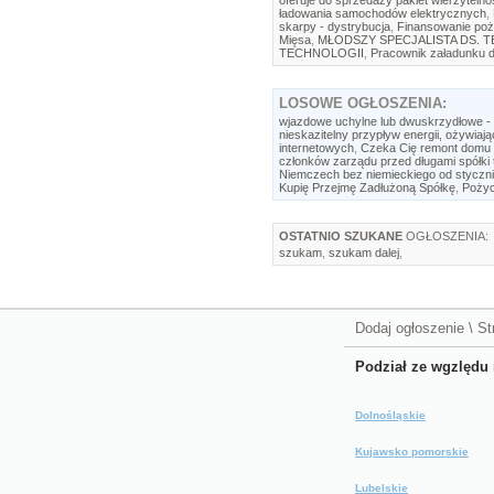
oferuje do sprzedaży pakiet wierzytelno
ładowania samochodów elektrycznych
,
skarpy - dystrybucja
,
Finansowanie poż
Mięsa
,
MŁODSZY SPECJALISTA DS. 
TECHNOLOGII
,
Pracownik załadunku d
LOSOWE
OGŁOSZENIA:
wjazdowe uchylne lub dwuskrzydłowe -
nieskazitelny przypływ energii, ożywiają
internetowych
,
Czeka Cię remont domu 
członków zarządu przed długami spółki 
Niemczech bez niemieckiego od stycznia
Kupię Przejmę Zadłużoną Spółkę
,
Pożyc
OSTATNIO SZUKANE
OGŁOSZENIA:
szukam
,
szukam dalej
,
Dodaj ogłoszenie
\
St
Podział ze wgzlędu 
Dolnośląskie
Kujawsko pomorskie
Lubelskie