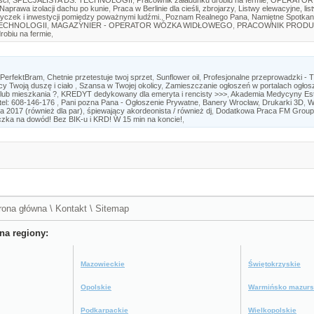
ści
,
SPECJALISTA DS. TECHNOLOGII
,
Pracownik załadunku drobiu na fermie
,
OPERATOR
Naprawa izolacji dachu po kunie
,
Praca w Berlinie dla cieśli, zbrojarzy
,
Listwy elewacyjne, lis
yczek i inwestycji pomiędzy poważnymi ludźmi.
,
Poznam Realnego Pana
,
Namiętne Spotkan
TECHNOLOGII
,
MAGAZYNIER - OPERATOR WÓZKA WIDŁOWEGO
,
PRACOWNIK PRODU
robiu na fermie
,
 PerfektBram
,
Chetnie przetestuje twoj sprzet
,
Sunflower oil
,
Profesjonalne przeprowadzki - 
cy Twoją duszę i ciało
,
Szansa w Twojej okolicy
,
Zamieszczanie ogłoszeń w portalach ogło
lub mieszkania ?
,
KREDYT dedykowany dla emeryta i rencisty >>>
,
Akademia Medycyny Es
tel: 608-146-176
,
Pani pozna Pana - Ogłoszenie Prywatne
,
Banery Wrocław
,
Drukarki 3D
,
W
 2017 (również dla par)
,
śpiewający akordeonista / również dj
,
Dodatkowa Praca FM Group
zka na dowód! Bez BIK-u i KRD! W 15 min na koncie!
,
rona główna
\
Kontakt
\
Sitemap
na regiony:
Mazowieckie
Świętokrzyskie
Opolskie
Warmińsko mazurs
Podkarpackie
Wielkopolskie