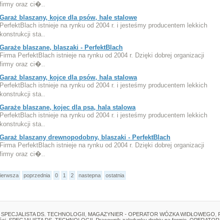
firmy oraz ci�..
Garaż blaszany, kojce dla psów, hale stalowe
PerfektBlach istnieje na rynku od 2004 r. i jesteśmy producentem lekkich
konstrukcji sta..
Garaże blaszane, blaszaki - PerfektBlach
Firma PerfektBlach istnieje na rynku od 2004 r. Dzięki dobrej organizacji
firmy oraz ci�..
Garaż blaszany, kojce dla psów, hala stalowa
PerfektBlach istnieje na rynku od 2004 r. i jesteśmy producentem lekkich
konstrukcji sta..
Garaże blaszane, kojec dla psa, hala stalowa
PerfektBlach istnieje na rynku od 2004 r. i jesteśmy producentem lekkich
konstrukcji sta..
Garaż blaszany drewnopodobny, blaszaki - PerfektBlach
Firma PerfektBlach istnieje na rynku od 2004 r. Dzięki dobrej organizacji
firmy oraz ci�..
ierwsza
poprzednia
0
1
2
nastepna
ostatnia
SPECJALISTA DS. TECHNOLOGII
,
MAGAZYNIER - OPERATOR WÓZKA WIDŁOWEGO
,