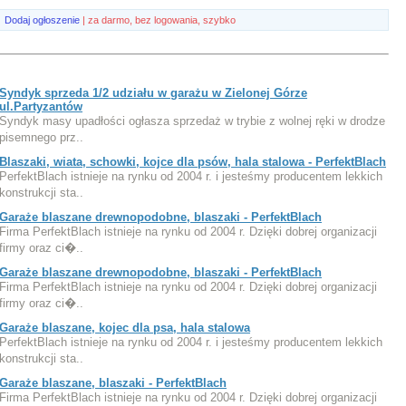
Dodaj ogłoszenie
| za darmo, bez logowania, szybko
Syndyk sprzeda 1/2 udziału w garażu w Zielonej Górze
ul.Partyzantów
Syndyk masy upadłości ogłasza sprzedaż w trybie z wolnej ręki w drodze
pisemnego prz..
Blaszaki, wiata, schowki, kojce dla psów, hala stalowa - PerfektBlach
PerfektBlach istnieje na rynku od 2004 r. i jesteśmy producentem lekkich
konstrukcji sta..
Garaże blaszane drewnopodobne, blaszaki - PerfektBlach
Firma PerfektBlach istnieje na rynku od 2004 r. Dzięki dobrej organizacji
firmy oraz ci�..
Garaże blaszane drewnopodobne, blaszaki - PerfektBlach
Firma PerfektBlach istnieje na rynku od 2004 r. Dzięki dobrej organizacji
firmy oraz ci�..
Garaże blaszane, kojec dla psa, hala stalowa
PerfektBlach istnieje na rynku od 2004 r. i jesteśmy producentem lekkich
konstrukcji sta..
Garaże blaszane, blaszaki - PerfektBlach
Firma PerfektBlach istnieje na rynku od 2004 r. Dzięki dobrej organizacji