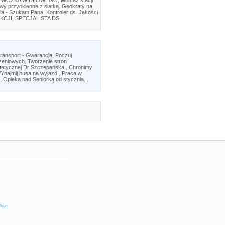
 WÓZKA WIDŁOWEGO
,
Montaż stacji
twy przyokienne z siatką
,
Geokraty na
ia - Szukam Pana
,
Kontroler ds. Jakości
KCJI
,
SPECJALISTA DS.
Transport - Gwarancja
,
Poczuj
szeniowych
,
Tworzenie stron
tetycznej Dr Szczepańska
,
Chronimy
Ynajmij busa na wyjazd!
,
Praca w
,
Opieka nad Seniorką od stycznia.
,
kie