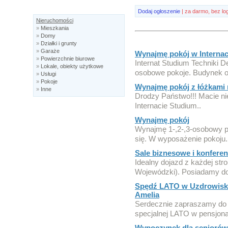
Dodaj ogłoszenie
| za darmo, bez lo
Nieruchomości
»
Mieszkania
»
Domy
»
Działki i grunty
»
Garaże
Wynajmę pokój w Internac
»
Powierzchnie biurowe
Internat Studium Techniki De
»
Lokale, obiekty użytkowe
osobowe pokoje. Budynek o
»
Usługi
»
Pokoje
Wynajmę pokój z łóżkami 
»
Inne
Drodzy Państwo!!! Macie n
Internacie Studium..
Wynajmę pokój
Wynajmę 1-,2-,3-osobowy p
się. W wyposażenie pokoju.
Sale biznesowe i konfere
Idealny dojazd z każdej 
Wojewódzki). Posiadamy do
Spędź LATO w Uzdrowisku
Amelia
Serdecznie zapraszamy do s
specjalnej LATO w pensjona
Wypoczynek dla seniorów