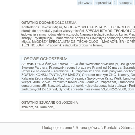
pierwsza
poprzednia
1
nastepna
OSTATNIO DODANE
OGŁOSZENIA:
Kontroler ds. Jakości Mięsa
,
MŁODSZY SPECJALISTA DS. TECHNOLOGII
,
oferuje do sprzedaży pakiet wierzytelności
,
SPECJALISTA DS. TECHNOLOG
ładowania samochodów elektrycznych
,
Naprawa izolacji dachu po kunie
,
Prac
skarpy - dystrybucja
,
Finansowanie pożyczek i inwestycji pomiędzy poważny
Mięsa
,
MŁODSZY SPECJALISTA DS. TECHNOLOGII
,
MAGAZYNIER - OP
TECHNOLOGII
,
Pracownik załadunku drobiu na fermie
,
LOSOWE
OGŁOSZENIA:
SERWIS LEICA łódź,NAPRAWA LEICA łódź www.fotoserwislodz.pl
,
Usługi oci
Swojego Partnera
,
Pracownik recepcji praca we Francji od 30 marca
,
Sprzed
Pożyczki na dowód + zarabianie.
,
Tu zapewnisz sobie stałe pasywne dochod
ZOSTAŃ KONSULTANTKĄ/EM MARIZY
,
Operator maszyn CNC- Niemcy
,
Do
Kalwaria Zebrzydowska Miechów Brzeźnica Spytkowice Książ Wielki Lanck
Wieprz
,
Auto Serwis Premium z Kowal koło Gdańska - zaprasza!
,
Trampolina 
cena,promocja!!!
,
Blaszaki, wiaty, schowki, kojce dla psów, hala stalowa - Per
zadłużonych! Do 10 tyś!
,
Syndyk sprzeda mieszkanie 53,20m2-272000
,
dom 
OSTATNIO SZUKANE
OGŁOSZENIA:
szukam
,
szukam dalej
,
Dodaj ogłoszenie
\
Strona główna
\
Kontakt
\
Sitema