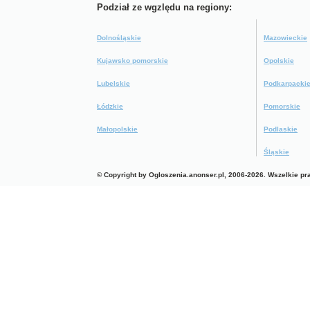
Podział ze wgzlędu na regiony:
Dolnośląskie
Mazowieckie
Kujawsko pomorskie
Opolskie
Lubelskie
Podkarpacki
Łódzkie
Pomorskie
Małopolskie
Podlaskie
Śląskie
© Copyright by Ogloszenia.anonser.pl, 2006-2026. Wszelkie p