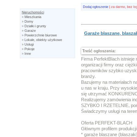
Dodaj ogłoszenie
| za darmo, bez lo
Nieruchomości
»
Mieszkania
»
Domy
»
Działki i grunty
»
Garaże
Garaże blaszane, blaszak
»
Powierzchnie biurowe
»
Lokale, obiekty użytkowe
»
Usługi
»
Pokoje
Treść ogłoszenia:
»
Inne
Firma PerfektBlach istnieje 
organizacji firmy oraz cięż
pracowników szybko uzysk
branży.
Bazujemy na materiałach n
u nas w kraju. Przy wysoki
się utrzymać KONKUREN
Realizujemy zamówienia ind
SZYBKO I RZETELNIE, po
Świadczymy usługi na tereni
Oferta PERFEKT-BLACH
Głównym profilem produkcji 
* garaże blaszane (blaszaki