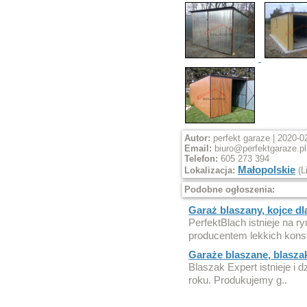
Autor:
perfekt garaze | 2020-0
Email:
biuro@perfektgaraze.pl
Telefon:
605 273 394
Małopolskie
Lokalizacja:
(L
Podobne ogłoszenia:
Garaż blaszany, kojce dl
PerfektBlach istnieje na ry
producentem lekkich konst
Garaże blaszane, blaszak
Blaszak Expert istnieje i 
roku. Produkujemy g..