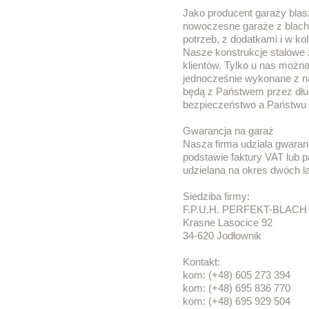
Jako producent garaży bla
nowoczesne garaże z blach
potrzeb, z dodatkami i w ko
Nasze konstrukcje stalowe
klientów. Tylko u nas możn
jednocześnie wykonane z n
będą z Państwem przez dług
bezpieczeństwo a Państwu
Gwarancja na garaż
Nasza firma udziala gwaran
podstawie faktury VAT lub 
udzielana na okres dwóch la
Siedziba firmy:
F.P.U.H. PERFEKT-BLACH
Krasne Lasocice 92
34-620 Jodłownik
Kontakt:
kom: (+48) 605 273 394
kom: (+48) 695 836 770
kom: (+48) 695 929 504