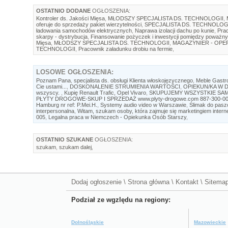
OSTATNIO DODANE
OGŁOSZENIA:
Kontroler ds. Jakości Mięsa
,
MŁODSZY SPECJALISTA DS. TECHNOLOGII
,
oferuje do sprzedaży pakiet wierzytelności
,
SPECJALISTA DS. TECHNOLOG
ładowania samochodów elektrycznych
,
Naprawa izolacji dachu po kunie
,
Prac
skarpy - dystrybucja
,
Finansowanie pożyczek i inwestycji pomiędzy poważny
Mięsa
,
MŁODSZY SPECJALISTA DS. TECHNOLOGII
,
MAGAZYNIER - OP
TECHNOLOGII
,
Pracownik załadunku drobiu na fermie
,
LOSOWE
OGŁOSZENIA:
Poznam Pana
,
specjalista ds. obsługi Klienta włoskojęzycznego
,
Meble Gastr
Cie ustami...
,
DOSKONALENIE STRUMIENIA WARTOŚCI
,
OPIEKUN/KA W D
wszyscy.
,
Kupię Renault Trafic, Opel Vivaro
,
SKUPUJEMY WSZYSTKIE SAM
PŁYTY DROGOWE-SKUP I SPRZEDAŻ www.plyty-drogowe.com 887-300-0
Hamburg nr ref: P.Mei.H.
,
Systemy audio video w Warszawie
,
Ślimak do pasz
interpersonalna
,
Witam, szukam osoby, która zajmuje się marketingiem inte
005
,
Legalna praca w Niemczech - Opiekunka Osób Starszy
,
OSTATNIO SZUKANE
OGŁOSZENIA:
szukam
,
szukam dalej
,
Dodaj ogłoszenie
\
Strona główna
\
Kontakt
\
Sitema
Podział ze wgzlędu na regiony:
Dolnośląskie
Mazowieckie