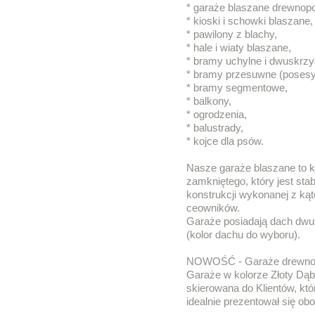
* garaże blaszane drewnop
* kioski i schowki blaszane,
* pawilony z blachy,
* hale i wiaty blaszane,
* bramy uchylne i dwuskrzy
* bramy przesuwne (posesy
* bramy segmentowe,
* balkony,
* ogrodzenia,
* balustrady,
* kojce dla psów.
Nasze garaże blaszane to k
zamkniętego, który jest stab
konstrukcji wykonanej z ką
ceowników.
Garaże posiadają dach dw
(kolor dachu do wyboru).
NOWOŚĆ - Garaże drewno
Garaże w kolorze Złoty Dąb
skierowana do Klientów, któr
idealnie prezentował się ob