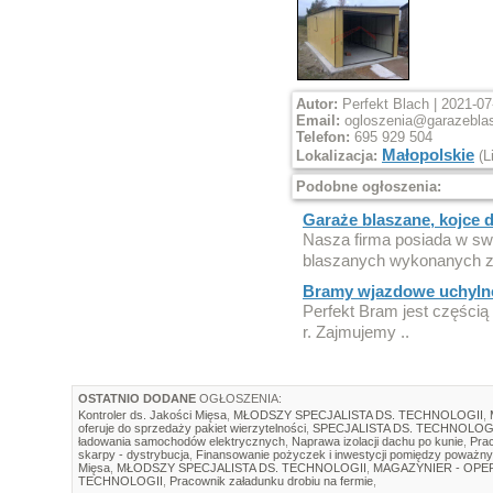
Autor:
Perfekt Blach | 2021-07
Email:
ogloszenia@garazebla
Telefon:
695 929 504
Małopolskie
Lokalizacja:
(L
Podobne ogłoszenia:
Garaże blaszane, kojce d
Nasza firma posiada w sw
blaszanych wykonanych z 
Bramy wjazdowe uchylne
Perfekt Bram jest częścią f
r. Zajmujemy ..
OSTATNIO DODANE
OGŁOSZENIA:
Kontroler ds. Jakości Mięsa
,
MŁODSZY SPECJALISTA DS. TECHNOLOGII
,
oferuje do sprzedaży pakiet wierzytelności
,
SPECJALISTA DS. TECHNOLOG
ładowania samochodów elektrycznych
,
Naprawa izolacji dachu po kunie
,
Prac
skarpy - dystrybucja
,
Finansowanie pożyczek i inwestycji pomiędzy poważny
Mięsa
,
MŁODSZY SPECJALISTA DS. TECHNOLOGII
,
MAGAZYNIER - OP
TECHNOLOGII
,
Pracownik załadunku drobiu na fermie
,