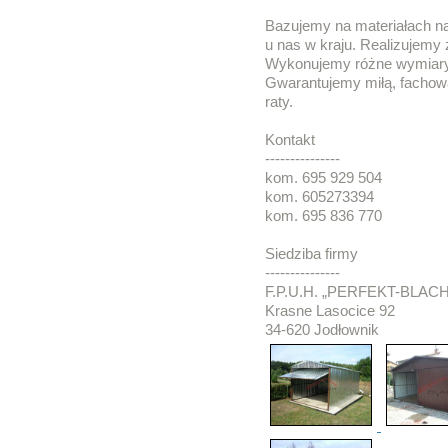
Bazujemy na materiałach n
u nas w kraju. Realizujemy 
Wykonujemy różne wymiary
Gwarantujemy miłą, fachow
raty.
Kontakt
---------------
kom. 695 929 504
kom. 605273394
kom. 695 836 770
Siedziba firmy
---------------
F.P.U.H. „PERFEKT-BLACH
Krasne Lasocice 92
34-620 Jodłownik