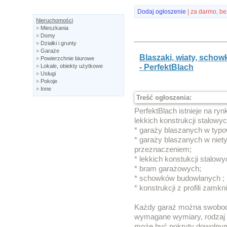
Dodaj ogłoszenie
| za darmo, be
Nieruchomości
»
Mieszkania
»
Domy
»
Działki i grunty
»
Garaże
Blaszaki, wiaty, schowk
»
Powierzchnie biurowe
- PerfektBlach
»
Lokale, obiekty użytkowe
»
Usługi
»
Pokoje
»
Inne
Treść ogłoszenia:
PerfektBlach istnieje na ry
lekkich konstrukcji stalowyc
* garaży blaszanych w typo
* garaży blaszanych w nie
przeznaczeniem;
* lekkich konstukcji stalowyc
* bram garażowych;
* schowków budowlanych ;
* konstrukcji z profili zamkn
Każdy garaż można swobodn
wymagane wymiary, rodzaj b
może być pokryty dowolnym