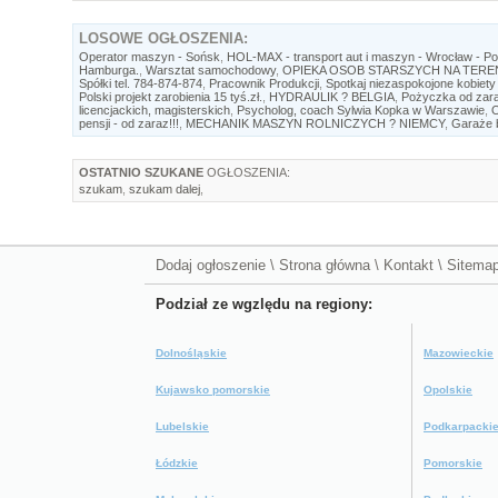
LOSOWE
OGŁOSZENIA:
Operator maszyn - Sońsk
,
HOL-MAX - transport aut i maszyn - Wrocław - Po
Hamburga.
,
Warsztat samochodowy
,
OPIEKA OSOB STARSZYCH NA TEREN
Spółki tel. 784-874-874
,
Pracownik Produkcji
,
Spotkaj niezaspokojone kobiety 
Polski projekt zarobienia 15 tyś.zł.
,
HYDRAULIK ? BELGIA
,
Pożyczka od zar
licencjackich, magisterskich
,
Psycholog, coach Sylwia Kopka w Warszawie
,
O
pensji - od zaraz!!!
,
MECHANIK MASZYN ROLNICZYCH ? NIEMCY
,
Garaże b
OSTATNIO SZUKANE
OGŁOSZENIA:
szukam
,
szukam dalej
,
Dodaj ogłoszenie
\
Strona główna
\
Kontakt
\
Sitema
Podział ze wgzlędu na regiony:
Dolnośląskie
Mazowieckie
Kujawsko pomorskie
Opolskie
Lubelskie
Podkarpacki
Łódzkie
Pomorskie