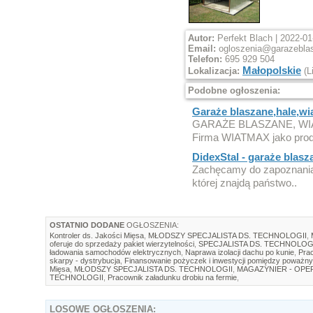
Autor:
Perfekt Blach | 2022-01
Email:
ogloszenia@garazebla
Telefon:
695 929 504
Małopolskie
Lokalizacja:
(L
Podobne ogłoszenia:
Garaże blaszane,hale,wi
GARAŻE BLASZANE, WI
Firma WIATMAX jako produ
DidexStal - garaże blasza
Zachęcamy do zapoznania 
której znajdą państwo..
OSTATNIO DODANE
OGŁOSZENIA:
Kontroler ds. Jakości Mięsa
,
MŁODSZY SPECJALISTA DS. TECHNOLOGII
,
oferuje do sprzedaży pakiet wierzytelności
,
SPECJALISTA DS. TECHNOLOG
ładowania samochodów elektrycznych
,
Naprawa izolacji dachu po kunie
,
Prac
skarpy - dystrybucja
,
Finansowanie pożyczek i inwestycji pomiędzy poważny
Mięsa
,
MŁODSZY SPECJALISTA DS. TECHNOLOGII
,
MAGAZYNIER - OP
TECHNOLOGII
,
Pracownik załadunku drobiu na fermie
,
LOSOWE
OGŁOSZENIA: