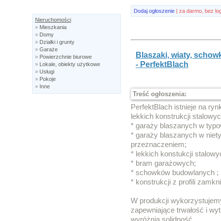
Dodaj ogłoszenie
| za darmo, bez lo
Nieruchomości
»
Mieszkania
»
Domy
»
Działki i grunty
»
Garaże
Blaszaki, wiaty, schowk
»
Powierzchnie biurowe
- PerfektBlach
»
Lokale, obiekty użytkowe
»
Usługi
»
Pokoje
»
Inne
Treść ogłoszenia:
PerfektBlach istnieje na ry
lekkich konstrukcji stalowyc
* garaży blaszanych w typo
* garaży blaszanych w nie
przeznaczeniem;
* lekkich konstukcji stalowyc
* bram garażowych;
* schowków budowlanych ;
* konstrukcji z profili zamkn
W produkcji wykorzystujemy
zapewniające trwałość i w
wyróżnia solidność.