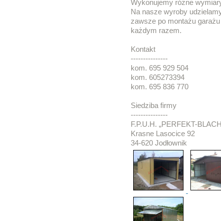
Wykonujemy różne wymiary
Na nasze wyroby udzielamy 
zawsze po montażu garażu 
każdym razem.
Kontakt
---------------
kom. 695 929 504
kom. 605273394
kom. 695 836 770
Siedziba firmy
---------------
F.P.U.H. „PERFEKT-BLACH
Krasne Lasocice 92
34-620 Jodłownik