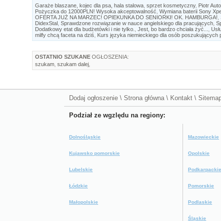
Garaże blaszane, kojec dla psa, hala stalowa
,
sprzet kosmetyczny
,
Piotr Aut
Pożyczka do 12000PLN! Wysoka akceptowalność
,
Wymiana baterii Sony Xpe
OFERTA JUŻ NA MARZEC! OPIEKUNKA DO SENIORKI! OK. HAMBURGA!
,
DidexStal
,
Sprawdzone rozwiązanie w nauce angielskiego dla pracujących
,
S
Dodatkowy etat dla budżetówki i nie tylko.
,
Jest, bo bardzo chciała żyć...
,
Usł
milfy chcą faceta na dziś
,
Kurs języka niemieckiego dla osób poszukujących 
OSTATNIO SZUKANE
OGŁOSZENIA:
szukam
,
szukam dalej
,
Dodaj ogłoszenie
\
Strona główna
\
Kontakt
\
Sitema
Podział ze wgzlędu na regiony:
Dolnośląskie
Mazowieckie
Kujawsko pomorskie
Opolskie
Lubelskie
Podkarpacki
Łódzkie
Pomorskie
Małopolskie
Podlaskie
Śląskie