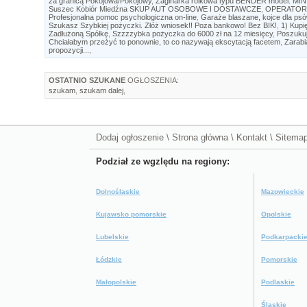
za granicą Pokojowa/Pokojowy
,
Zaginarka rolkowa typu BENDER model: MIN
Suszec Kobiór Miedźna SKUP AUT OSOBOWE I DOSTAWCZE
,
OPERATOR/
Profesjonalna pomoc psychologiczna on-line
,
Garaże blaszane, kojce dla psó
Szukasz Szybkiej pożyczki. Złóż wniosek!! Poza bankowo! Bez BIK!
,
1) Kupi
Zadłużoną Spółkę
,
Szzzzybka pożyczka do 6000 zł na 12 miesięcy
,
Poszukuj
Chciałabym przeżyć to ponownie, to co nazywają ekscytacją facetem
,
Zarabi
propozycji...
,
OSTATNIO SZUKANE
OGŁOSZENIA:
szukam
,
szukam dalej
,
Dodaj ogłoszenie
\
Strona główna
\
Kontakt
\
Sitema
Podział ze wgzlędu na regiony:
Dolnośląskie
Mazowieckie
Kujawsko pomorskie
Opolskie
Lubelskie
Podkarpacki
Łódzkie
Pomorskie
Małopolskie
Podlaskie
Śląskie