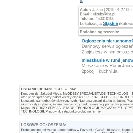
Autor:
Jakub | 2019-01-27 00:
Email:
olxulz@int.pl
Telefon:
450010106
Śląskie
Lokalizacja:
(Katowi
Podobne ogłoszenia:
Ogłoszenia nieruchomośc
Darmowy serwis ogłoszeń 
Znajdziesz w nim ogłoszen
mieszkanie w rumi jano
Mieszkanie w Rumii Janow
2pokoji , kuchni ,ła..
OSTATNIO DODANE
OGŁOSZENIA:
Kontroler ds. Jakości Mięsa
,
MŁODSZY SPECJALISTA DS. TECHNOLOGII
,
oferuje do sprzedaży pakiet wierzytelności
,
SPECJALISTA DS. TECHNOLOG
ładowania samochodów elektrycznych
,
Naprawa izolacji dachu po kunie
,
Prac
skarpy - dystrybucja
,
Finansowanie pożyczek i inwestycji pomiędzy poważny
Mięsa
,
MŁODSZY SPECJALISTA DS. TECHNOLOGII
,
MAGAZYNIER - OP
TECHNOLOGII
,
Pracownik załadunku drobiu na fermie
,
LOSOWE
OGŁOSZENIA:
Profesjonalne holowanie samochodów w Poznaniu
,
Garaże blaszane, kojce dl