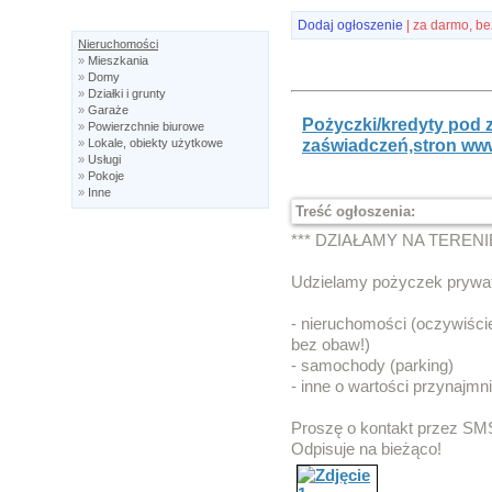
Dodaj ogłoszenie
| za darmo, be
Nieruchomości
»
Mieszkania
»
Domy
»
Działki i grunty
»
Garaże
Pożyczki/kredyty pod z
»
Powierzchnie biurowe
zaświadczeń,stron ww
»
Lokale, obiekty użytkowe
»
Usługi
»
Pokoje
»
Inne
Treść ogłoszenia:
*** DZIAŁAMY NA TERENI
Udzielamy pożyczek prywat
- nieruchomości (oczywiści
bez obaw!)
- samochody (parking)
- inne o wartości przynajmni
Proszę o kontakt przez SMS 
Odpisuje na bieżąco!