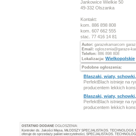
Jankowice Wielkie 50
49-332 Olszanka
Kontakt:
kom. 886 898 808
kom. 607 662 555
stac. 77 416 14 81
Autor:
garazekamarcom garaze
Email:
ogloszenia@garaze-ka
Telefon:
886 898 808
Wielkopolskie
Lokalizacja:
Podobne ogłoszenia:
Blaszaki, wiaty, schowki, 
PerfektBlach istnieje na ry
producentem lekkich konst
Blaszaki, wiaty, schowki, 
PerfektBlach istnieje na ry
producentem lekkich konst
OSTATNIO DODANE
OGŁOSZENIA:
Kontroler ds. Jakości Mięsa
,
MŁODSZY SPECJALISTA DS. TECHNOLOGII
,
oferuje do sprzedaży pakiet wierzytelności
,
SPECJALISTA DS. TECHNOLOG