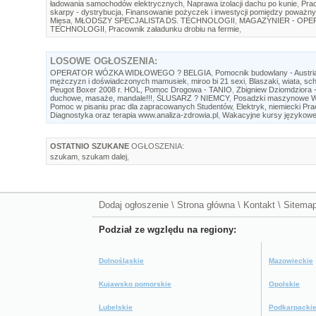
ładowania samochodów elektrycznych
,
Naprawa izolacji dachu po kunie
,
Prac
skarpy - dystrybucja
,
Finansowanie pożyczek i inwestycji pomiędzy poważny
Mięsa
,
MŁODSZY SPECJALISTA DS. TECHNOLOGII
,
MAGAZYNIER - OP
TECHNOLOGII
,
Pracownik załadunku drobiu na fermie
,
LOSOWE
OGŁOSZENIA:
OPERATOR WÓZKA WIDŁOWEGO ? BELGIA
,
Pomocnik budowlany - Austri
mężczyzn i doświadczonych mamusiek
,
miroo bi 21 sexi
,
Blaszaki, wiata, sc
Peugot Boxer 2008 r. HOL, Pomoc Drogowa - TANIO
,
Zbigniew Dziomdziora -
duchowe, masaże, mandale!!!
,
ŚLUSARZ ? NIEMCY
,
Posadzki maszynowe 
Pomoc w pisaniu prac dla zapracowanych Studentów
,
Elektryk, niemiecki P
Diagnostyka oraz terapia www.analiza-zdrowia.pl
,
Wakacyjne kursy językowe ?
OSTATNIO SZUKANE
OGŁOSZENIA:
szukam
,
szukam dalej
,
Dodaj ogłoszenie
\
Strona główna
\
Kontakt
\
Sitema
Podział ze wgzlędu na regiony:
Dolnośląskie
Mazowieckie
Kujawsko pomorskie
Opolskie
Lubelskie
Podkarpacki