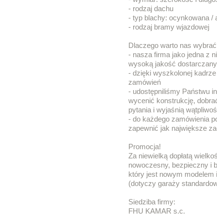
- rodzaj dachu
- typ blachy: ocynkowana /
- rodzaj bramy wjazdowej
Dlaczego warto nas wybrać
- nasza firma jako jedna z
wysoką jakość dostarczan
- dzięki wyszkolonej kadrze
zamówień
- udostępniliśmy Państwu in
wycenić konstrukcję, dobra
pytania i wyjaśnią wątpliwoś
- do każdego zamówienia p
zapewnić jak największe za
Promocja!
Za niewielką dopłatą wielk
nowoczesny, bezpieczny i b
który jest nowym modelem i
(dotyczy garaży standardow
Siedziba firmy:
FHU KAMAR s.c.