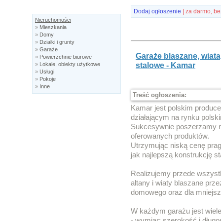
Dodaj ogłoszenie
| za darmo, be
Nieruchomości
»
Mieszkania
»
Domy
»
Działki i grunty
»
Garaże
Garaże blaszane, wiata
»
Powierzchnie biurowe
stalowe - Kamar
»
Lokale, obiekty użytkowe
»
Usługi
»
Pokoje
»
Inne
Treść ogłoszenia:
Kamar jest polskim produce
działającym na rynku polsk
Sukcesywnie poszerzamy na
oferowanych produktów.
Utrzymując niską cenę prag
jak najlepszą konstrukcję s
Realizujemy przede wszyst
altany i wiaty blaszane pr
domowego oraz dla mniejszy
W każdym garażu jest wiele 
- wymiar: szerokość i długo