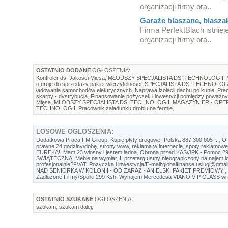
organizacji firmy ora..
Garaże blaszane, blaszaki
Firma PerfektBlach istniej
organizacji firmy ora..
OSTATNIO DODANE
OGŁOSZENIA:
Kontroler ds. Jakości Mięsa
,
MŁODSZY SPECJALISTA DS. TECHNOLOGII
,
oferuje do sprzedaży pakiet wierzytelności
,
SPECJALISTA DS. TECHNOLOG
ładowania samochodów elektrycznych
,
Naprawa izolacji dachu po kunie
,
Prac
skarpy - dystrybucja
,
Finansowanie pożyczek i inwestycji pomiędzy poważny
Mięsa
,
MŁODSZY SPECJALISTA DS. TECHNOLOGII
,
MAGAZYNIER - OP
TECHNOLOGII
,
Pracownik załadunku drobiu na fermie
,
LOSOWE
OGŁOSZENIA:
Dodatkowa Praca FM Group
,
Kupię płyty drogowe- Polska 887 300 005 ...
,
O
prawne 24 godziny/dobę
,
strony www, reklama w internecie, spoty reklamowe
EUREKA!
,
Mam 23 wiosny i jestem ładna
,
Obrona przed KAS/JPK - Pomoc 2
ŚWIĄTECZNĄ
,
Meble na wymiar
,
II przetarg ustny nieograniczony na najem 
profesjonalnie?FVAT
,
Pozyczka i inwestycja/E-mail:globalfinanse.uslugi@gmai
NAD SENIORKA W KOLONII - OD ZARAZ - ANIELSKI PAKIET PREMIOWY!
,
Zadłużone Firmy/Spółki 299 Ksh
,
Wynajem Mercedesa VIANO VIP CLASS wra
OSTATNIO SZUKANE
OGŁOSZENIA:
szukam
,
szukam dalej
,