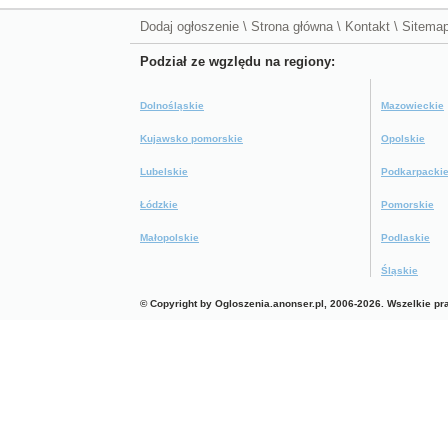
Dodaj ogłoszenie
\
Strona główna
\
Kontakt
\
Sitema
Podział ze wgzlędu na regiony:
Dolnośląskie
Mazowieckie
Kujawsko pomorskie
Opolskie
Lubelskie
Podkarpacki
Łódzkie
Pomorskie
Małopolskie
Podlaskie
Śląskie
© Copyright by Ogloszenia.anonser.pl, 2006-2026. Wszelkie p