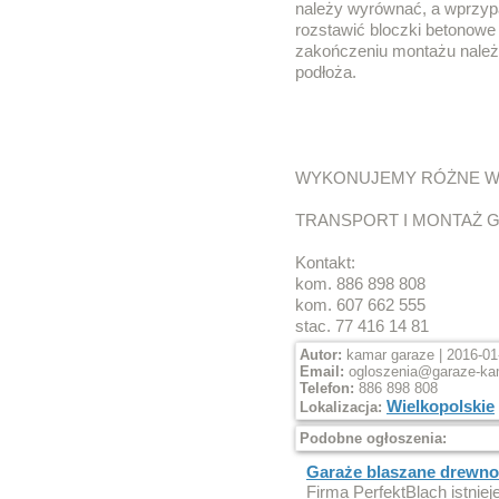
należy wyrównać, a wprzyp
rozstawić bloczki betonowe
zakończeniu montażu należ
podłoża.
WYKONUJEMY RÓŻNE W
TRANSPORT I MONTAŻ G
Kontakt:
kom. 886 898 808
kom. 607 662 555
stac. 77 416 14 81
Autor:
kamar garaze | 2016-01
Email:
ogloszenia@garaze-ka
Telefon:
886 898 808
Wielkopolskie
Lokalizacja:
Podobne ogłoszenia:
Garaże blaszane drewno
Firma PerfektBlach istniej