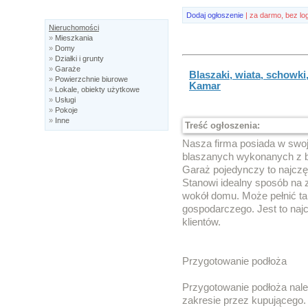
Dodaj ogłoszenie
| za darmo, bez lo
Nieruchomości
»
Mieszkania
»
Domy
»
Działki i grunty
»
Garaże
Blaszaki, wiata, schowki,
»
Powierzchnie biurowe
Kamar
»
Lokale, obiekty użytkowe
»
Usługi
»
Pokoje
»
Inne
Treść ogłoszenia:
Nasza firma posiada w swoj
blaszanych wykonanych z b
Garaż pojedynczy to najczę
Stanowi idealny sposób na 
wokół domu. Może pełnić t
gospodarczego. Jest to naj
klientów.
Przygotowanie podłoża
Przygotowanie podłoża nal
zakresie przez kupującego.